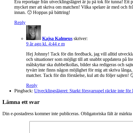
Era reportage från utvecklingslägret är ju på tok för tunna! Ett
mycket mer att skriva om matchen! Vilka spelare är med och frå
innan. 🙁 Hoppas på bättring!
Reply
Kajsa Kalmeus
skriver:
9 år ago kl. 4:44 e m
Hej Johnny! Tack för din feedback, jag vill alltid utveckla
och situationer som möjligt till att snabbt uppdatera på I
målskyttar ska dubbelkollas, bilder ska redigeras och sajte
tyvärr inte finns någon möjlighet för mig att skriva långa
matcher. Tack för din förståelse, kul att du följer sajten
Reply
Pingback:
Utvecklingslägret: Starkt försvarsspel räckte inte f
Lämna ett svar
Din e-postadress kommer inte publiceras.
Obligatoriska fält är märkta