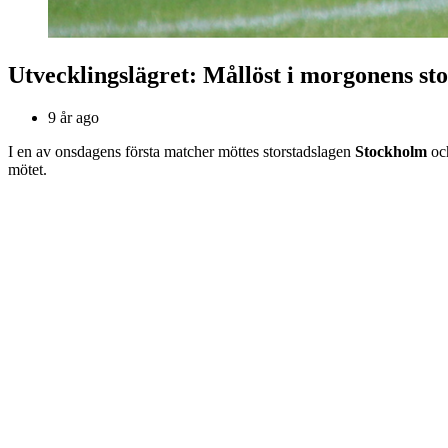
Utvecklingslägret: Mållöst i morgonens st
9 år ago
I en av onsdagens första matcher möttes storstadslagen
Stockholm
oc
mötet.