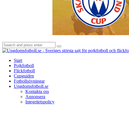
Search
Search
for:
Start
Pojkfotboll
Flickfotboll
Cupguiden
Fotbollsövningar
Ungdomsfotboll.se
Kontakta oss
Annonsera
Integritetspolicy