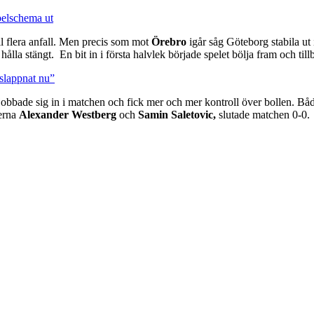
pelschema ut
l flera anfall. Men precis som mot
Örebro
igår såg Göteborg stabila ut
hålla stängt. En bit in i första halvlek började spelet bölja fram och til
slappnat nu”
obbade sig in i matchen och fick mer och mer kontroll över bollen. Båda
terna
Alexander Westberg
och
Samin Saletovic,
slutade matchen 0-0.