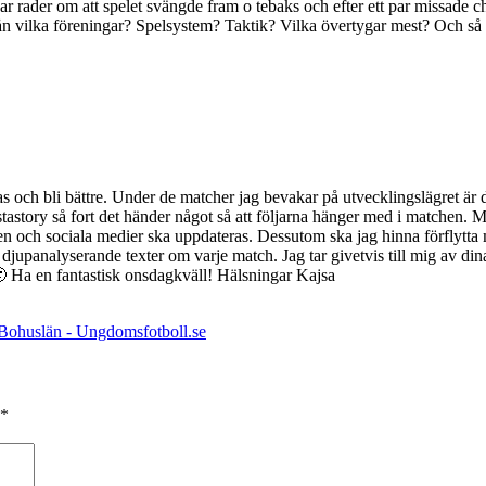
 par rader om att spelet svängde fram o tebaks och efter ett par missade 
n vilka föreningar? Spelsystem? Taktik? Vilka övertygar mest? Och så v
s och bli bättre. Under de matcher jag bevakar på utvecklingslägret är de
nstastory så fort det händer något så att följarna hänger med i matchen. 
n och sociala medier ska uppdateras. Dessutom ska jag hinna förflytta mig
, djupanalyserande texter om varje match. Jag tar givetvis till mig av di
! 🙂 Ha en fantastisk onsdagkväll! Hälsningar Kajsa
ör Bohuslän - Ungdomsfotboll.se
*