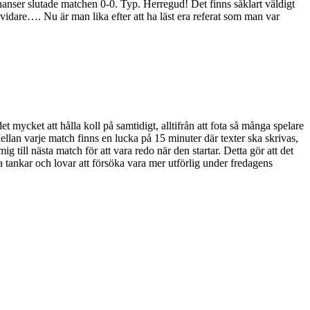
chanser slutade matchen 0-0. Typ. Herregud! Det finns såklart väldigt
idare…. Nu är man lika efter att ha läst era referat som man var
t mycket att hålla koll på samtidigt, alltifrån att fota så många spelare
Mellan varje match finns en lucka på 15 minuter där texter ska skrivas,
 till nästa match för att vara redo när den startar. Detta gör att det
na tankar och lovar att försöka vara mer utförlig under fredagens