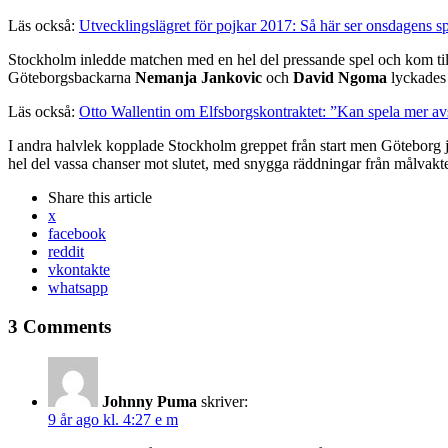
Läs också:
Utvecklingslägret för pojkar 2017: Så här ser onsdagens s
Stockholm inledde matchen med en hel del pressande spel och kom til
Göteborgsbackarna
Nemanja Jankovic
och
David Ngoma
lyckades 
Läs också:
Otto Wallentin om Elfsborgskontraktet: ”Kan spela mer av
I andra halvlek kopplade Stockholm greppet från start men Göteborg j
hel del vassa chanser mot slutet, med snygga räddningar från målvak
Share
this article
x
facebook
reddit
vkontakte
whatsapp
3 Comments
Johnny Puma
skriver:
9 år ago kl. 4:27 e m