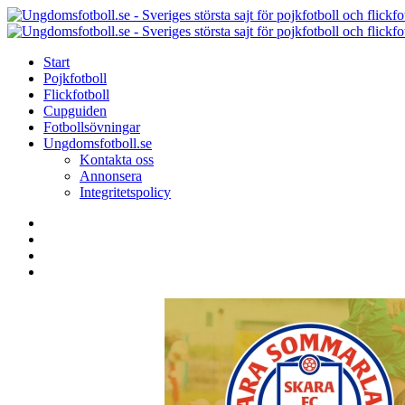
Menu
Search
Menu
Start
Pojkfotboll
Flickfotboll
Cupguiden
Fotbollsövningar
Ungdomsfotboll.se
Kontakta oss
Annonsera
Integritetspolicy
Search