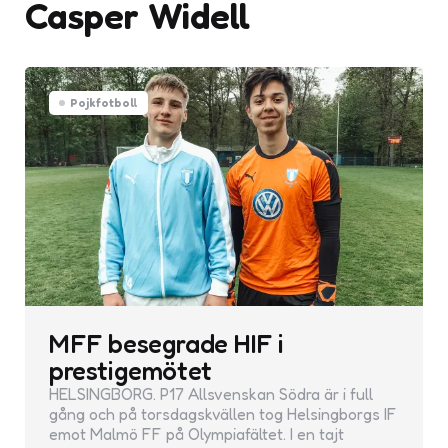
Casper Widell
Pojkfotboll
MFF besegrade HIF i
prestigemötet
HELSINGBORG. P17 Allsvenskan Södra är i full
gång och på torsdagskvällen tog Helsingborgs IF
emot Malmö FF på Olympiafältet. I en tajt