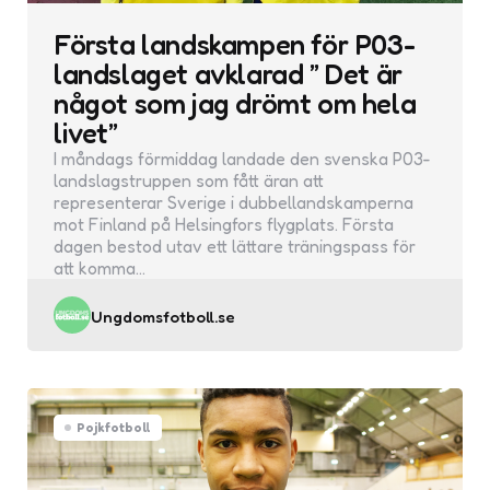
Första landskampen för P03-
landslaget avklarad ” Det är
något som jag drömt om hela
livet”
I måndags förmiddag landade den svenska P03-
landslagstruppen som fått äran att
representerar Sverige i dubbellandskamperna
mot Finland på Helsingfors flygplats. Första
dagen bestod utav ett lättare träningspass för
att komma…
Posted
Ungdomsfotboll.se
by
Pojkfotboll