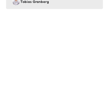
Posted
Tobias Granberg
by