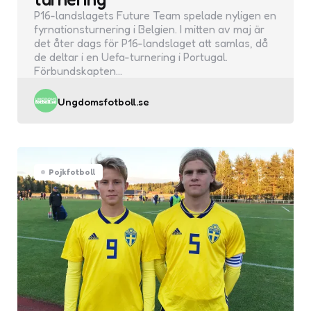
P16-landslagets Future Team spelade nyligen en
fyrnationsturnering i Belgien. I mitten av maj är
det åter dags för P16-landslaget att samlas, då
de deltar i en Uefa-turnering i Portugal.
Förbundskapten…
Posted
Ungdomsfotboll.se
by
Pojkfotboll