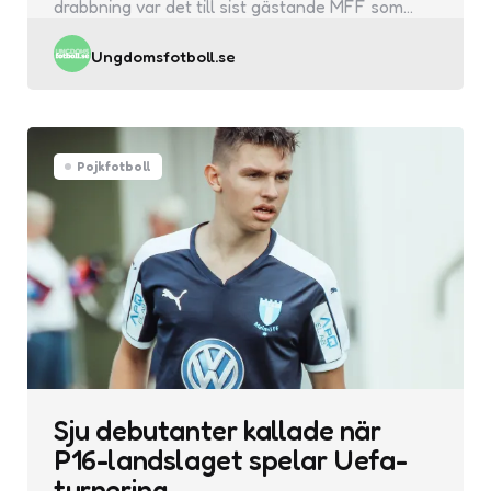
drabbning var det till sist gästande MFF som…
Posted
Ungdomsfotboll.se
by
Pojkfotboll
Sju debutanter kallade när
P16-landslaget spelar Uefa-
turnering