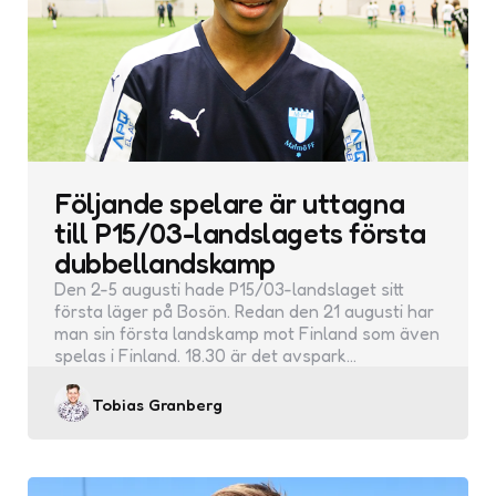
Följande spelare är uttagna
till P15/03-landslagets första
dubbellandskamp
Den 2-5 augusti hade P15/03-landslaget sitt
första läger på Bosön. Redan den 21 augusti har
man sin första landskamp mot Finland som även
spelas i Finland. 18.30 är det avspark…
Posted
Tobias Granberg
by