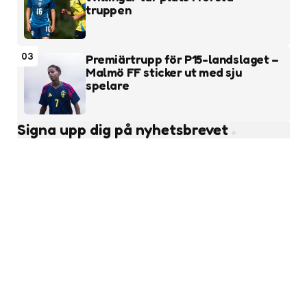
truppen
03
Premiärtrupp för P15-landslaget –
Malmö FF sticker ut med sju
spelare
Signa upp dig på nyhetsbrevet
Subscribe
Läs fler nyheter
Ungdomsfotboll