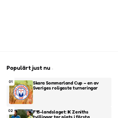
Populärt just nu
01
Skara Sommarland Cup – en av
Sveriges roligaste turneringar
02
F15-landslaget: IK Zeniths
tvillingar tar plats i första