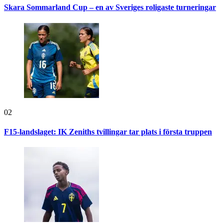
Skara Sommarland Cup – en av Sveriges roligaste turneringar
02
F15-landslaget: IK Zeniths tvillingar tar plats i första truppen