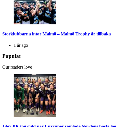
Storklubbarna intar Malmö – Malmö Trophy är tillbaka
1 år ago
Popular
Our readers love
Jitex BK tog guld när Luxcuper samlade Nordens bästa lag