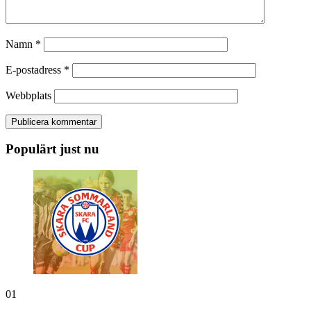
Namn
*
E-postadress
*
Webbplats
Populärt just nu
01