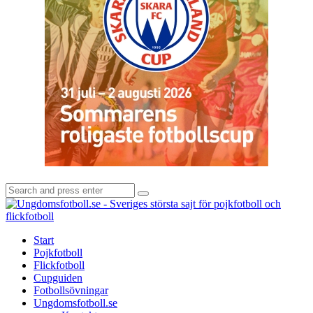
Search
Search
for:
U
-
S
Start
s
Pojkfotboll
s
Flickfotboll
f
Cupguiden
p
Fotbollsövningar
o
Ungdomsfotboll.se
f