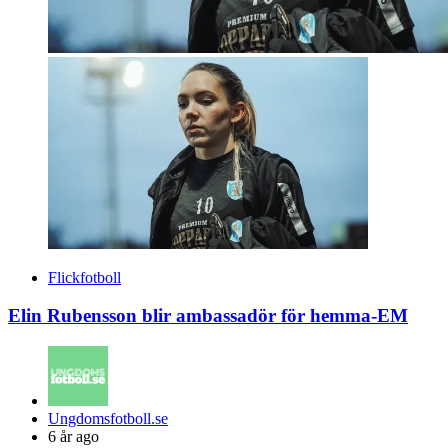
Flickfotboll
Elin Rubensson blir ambassadör för hemma-EM
Posted
Ungdomsfotboll.se
by
6 år ago