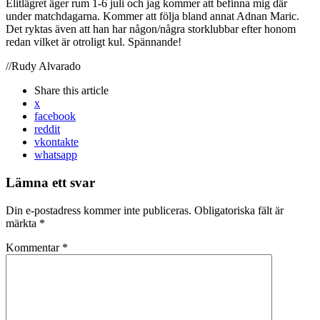
Elitlägret äger rum 1-6 juli och jag kommer att befinna mig där
under matchdagarna. Kommer att följa bland annat Adnan Maric.
Det ryktas även att han har någon/några storklubbar efter honom
redan vilket är otroligt kul. Spännande!
//Rudy Alvarado
Share
this article
x
facebook
reddit
vkontakte
whatsapp
Lämna ett svar
Din e-postadress kommer inte publiceras.
Obligatoriska fält är
märkta
*
Kommentar
*