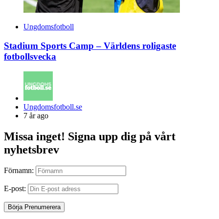
Ungdomsfotboll
Stadium Sports Camp – Världens roligaste
fotbollsvecka
Posted
Ungdomsfotboll.se
by
7 år ago
Missa inget! Signa upp dig på vårt
nyhetsbrev
Förnamn:
E-post: