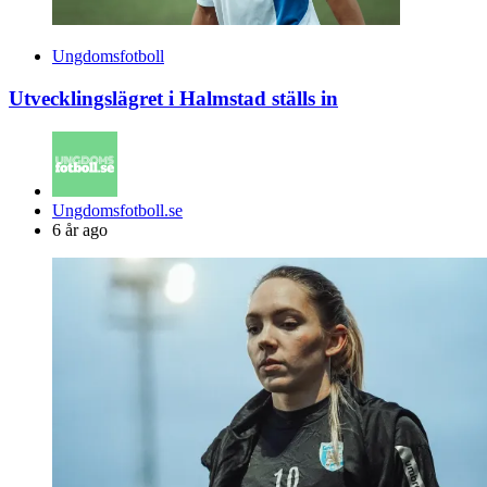
Ungdomsfotboll
Utvecklingslägret i Halmstad ställs in
Posted
Ungdomsfotboll.se
by
6 år ago