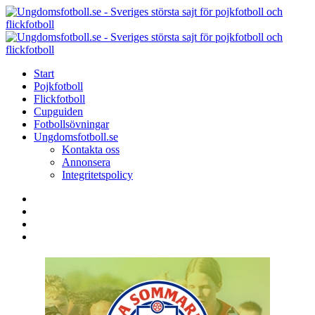
Menu
Search
Menu
U
-
S
Start
s
Pojkfotboll
s
Flickfotboll
f
Cupguiden
p
Fotbollsövningar
o
Ungdomsfotboll.se
f
Kontakta oss
Annonsera
Integritetspolicy
Search