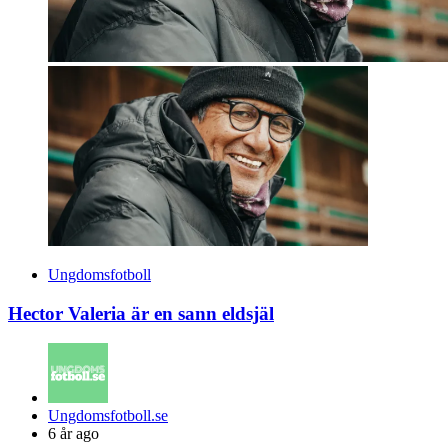
Ungdomsfotboll
Hector Valeria är en sann eldsjäl
Posted
Ungdomsfotboll.se
by
6 år ago