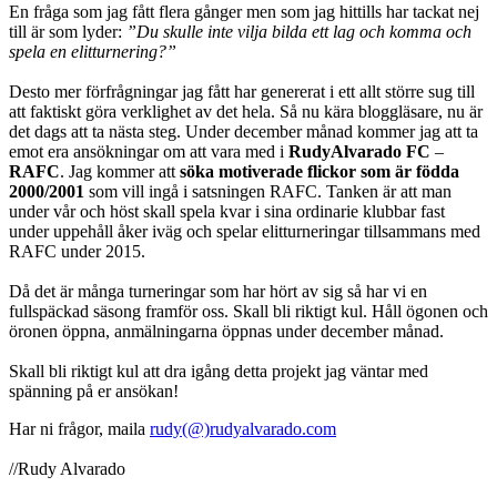
En fråga som jag fått flera gånger men som jag hittills har tackat nej
till är som lyder:
”Du skulle inte vilja bilda ett lag och komma och
spela en elitturnering?”
Desto mer förfrågningar jag fått har genererat i ett allt större sug till
att faktiskt göra verklighet av det hela. Så nu kära bloggläsare, nu är
det dags att ta nästa steg. Under december månad kommer jag att ta
emot era ansökningar om att vara med i
RudyAlvarado FC
–
RAFC
. Jag kommer att
söka motiverade flickor som är födda
2000/2001
som vill ingå i satsningen RAFC. Tanken är att man
under vår och höst skall spela kvar i sina ordinarie klubbar fast
under uppehåll åker iväg och spelar elitturneringar tillsammans med
RAFC under 2015.
Då det är många turneringar som har hört av sig så har vi en
fullspäckad säsong framför oss. Skall bli riktigt kul. Håll ögonen och
öronen öppna, anmälningarna öppnas under december månad.
Skall bli riktigt kul att dra igång detta projekt jag väntar med
spänning på er ansökan!
Har ni frågor, maila
rudy(@)rudyalvarado.com
//Rudy Alvarado