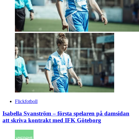
Flickfotboll
Isabella Svanström – första spelaren på damsidan
att skriva kontrakt med IFK Göteborg