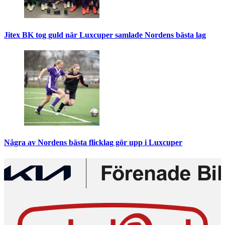
Jitex BK tog guld när Luxcuper samlade Nordens bästa lag
Några av Nordens bästa flicklag gör upp i Luxcuper