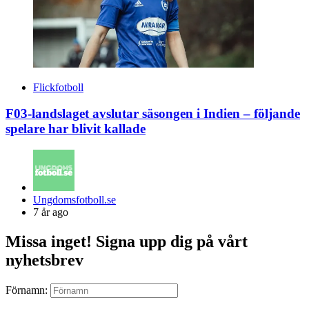
Flickfotboll
F03-landslaget avslutar säsongen i Indien – följande
spelare har blivit kallade
Posted
Ungdomsfotboll.se
by
7 år ago
Missa inget! Signa upp dig på vårt
nyhetsbrev
Förnamn: