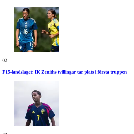
02
F15-landslaget: IK Zeniths tvillingar tar plats i första truppen