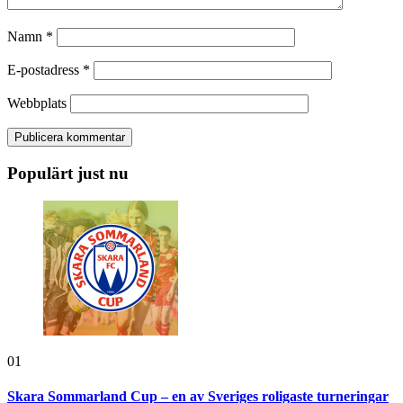
Namn
*
E-postadress
*
Webbplats
Populärt just nu
01
Skara Sommarland Cup – en av Sveriges roligaste turneringar