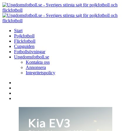
Menu
Search
Menu
U
-
S
Start
s
Pojkfotboll
s
Flickfotboll
f
Cupguiden
p
Fotbollsövningar
o
Ungdomsfotboll.se
f
Kontakta oss
Annonsera
Integritetspolicy
Search