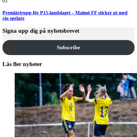
03
Premiärtrupp för P15-landslaget – Malmö FF sticker ut med
sju spelare
Signa upp dig på nyhetsbrevet
Subscribe
Läs fler nyheter