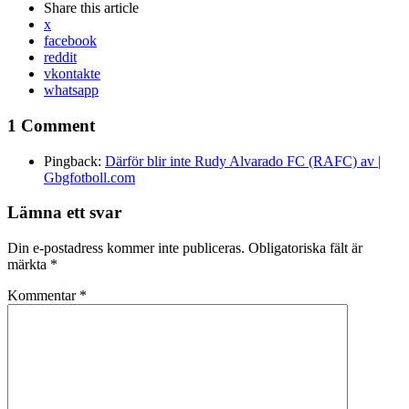
Share
this article
x
facebook
reddit
vkontakte
whatsapp
1 Comment
Pingback:
Därför blir inte Rudy Alvarado FC (RAFC) av |
Gbgfotboll.com
Lämna ett svar
Din e-postadress kommer inte publiceras.
Obligatoriska fält är
märkta
*
Kommentar
*