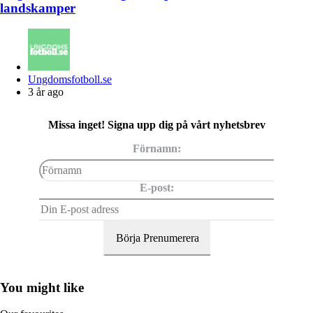
landskamper
Posted
Ungdomsfotboll.se
by
3 år ago
Missa inget! Signa upp dig på vårt nyhetsbrev
Förnamn:
E-post:
You might like