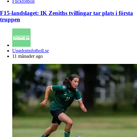
Flickfotboll
F15-landslaget: IK Zeniths tvillingar tar plats i första
truppen
Posted
Ungdomsfotboll.se
by
11 månader ago