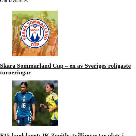
Our favourites
Skara Sommarland Cup – en av Sveriges roligaste
turneringar
F15-landslaget: IK Zeniths tvillingar tar plats i