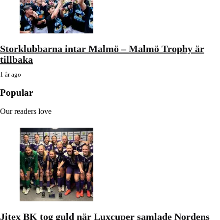
Storklubbarna intar Malmö – Malmö Trophy är
tillbaka
1 år ago
Popular
Our readers love
Jitex BK tog guld när Luxcuper samlade Nordens