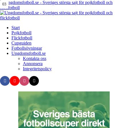
Menu
01
02
03
Search
Menu
Start
Pojkfotboll
Flickfotboll
Cupguiden
Fotbollsövningar
Ungdomsfotboll.se
Kontakta oss
Annonsera
Integritetspolicy
Search