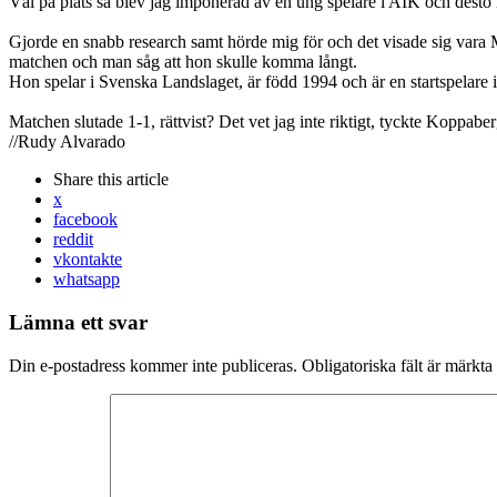
Väl på plats så blev jag imponerad av en ung spelare i AIK och desto m
Gjorde en snabb research samt hörde mig för och det visade sig vara 
matchen och man såg att hon skulle komma långt.
Hon spelar i Svenska Landslaget, är född 1994 och är en startspelare 
Matchen slutade 1-1, rättvist? Det vet jag inte riktigt, tyckte Koppabe
//Rudy Alvarado
Share
this article
x
facebook
reddit
vkontakte
whatsapp
Lämna ett svar
Din e-postadress kommer inte publiceras.
Obligatoriska fält är märkta