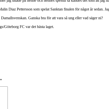
er jag tittade på henne och hennes spelstil så kändes det som att jag ha
Malin Diaz Pettersson som spelat Sanktan finalen för något år sedan. 
i Damallsvenskan. Ganska bra för att vara så ung eller vad säger ni?
rgs/Göteborg FC var det bästa laget.
*