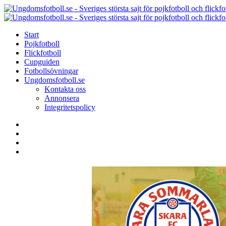
Menu
Search
Menu
Start
Pojkfotboll
Flickfotboll
Cupguiden
Fotbollsövningar
Ungdomsfotboll.se
Kontakta oss
Annonsera
Integritetspolicy
Search