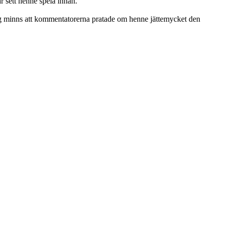
r sett henne spela innan.
Jag minns att kommentatorerna pratade om henne jättemycket den