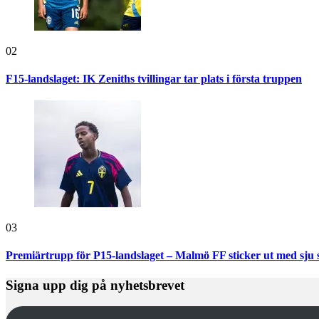
02
F15-landslaget: IK Zeniths tvillingar tar plats i första truppen
03
Premiärtrupp för P15-landslaget – Malmö FF sticker ut med sju 
Signa upp dig på nyhetsbrevet