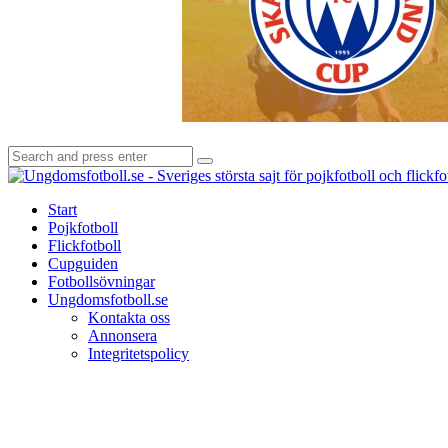
Search
Search
for:
Start
Pojkfotboll
Flickfotboll
Cupguiden
Fotbollsövningar
Ungdomsfotboll.se
Kontakta oss
Annonsera
Integritetspolicy