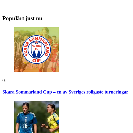
Populärt just nu
01
Skara Sommarland Cup – en av Sveriges roligaste turneringar