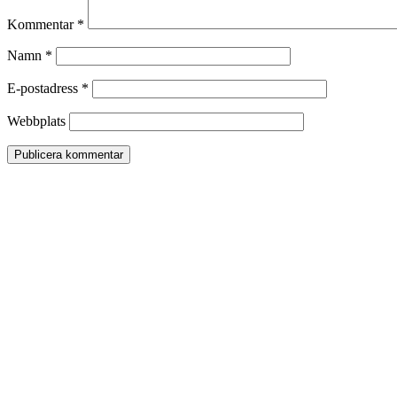
Kommentar
*
Namn
*
E-postadress
*
Webbplats