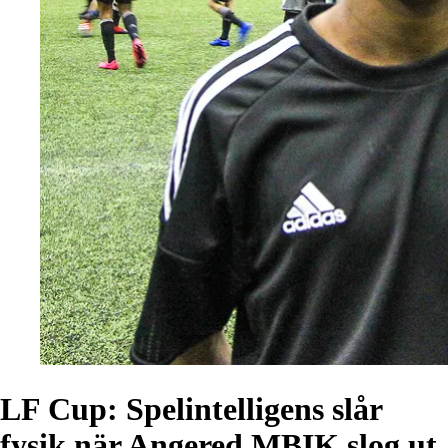
LF Cup: Spelintelligens slår
fysik när Angered MBIK slog ut