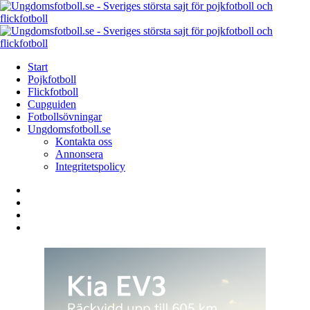
Menu
Search
Menu
Start
Pojkfotboll
Flickfotboll
Cupguiden
Fotbollsövningar
Ungdomsfotboll.se
Kontakta oss
Annonsera
Integritetspolicy
Search