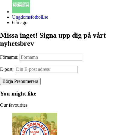
Posted
Ungdomsfotboll.se
by
6 år ago
Missa inget! Signa upp dig på vårt
nyhetsbrev
Förnamn:
E-post:
You might like
Our favourites