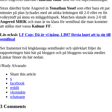
Strax därefter bytte Angered in
Yonathan Yosef
som efter bara ett par
minuter på plan lyckades med att utöka ledningen till 2-0 efter en fin
volleyträff på ännu en inläggsfrispark. Matchen slutade även 2-0 till
Angered MBIK
och man är nu klara för semifinal där man kommer
att ställas mot vassa
Kalmar FF
.
Läs också:
LF Cup: Då är vi igång, LB07 första laget att ta sig till
semifinal
Ser framemot två högklassiga semifinaler och självklart följer du
rapporteringen bäst här på bloggen och på bloggens sociala medier.
Länkar finner du här nedan.
//Rudy Alvarado
Share
this article
x
facebook
reddit
vkontakte
whatsapp
3 Comments