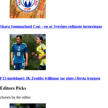
Skara Sommarland Cup – en av Sveriges roligaste turneringar
F15-landslaget: IK Zeniths tvillingar tar plats i första truppen
Editors Picks
chosen by the editor