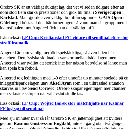
Örebro SK är ett väldigt duktigt lag, det vet vi sedan tidigare efter att
dom stod flera starka prestationer och gick till final i
Sverigecupen
i
Karlstad
. Man gjorde även väldigt bra ifrån sig under
GAIS Open
i
Göteborg
i höstas. I den här turneringen så vann man sin grupp men i
kvartsfinalen mot Angered fick man det väldigt tufft.
Läs också:
LF Cup: Kristianstad FC vidare till semifinal efter stor
straffdramatik
Angered är som vanligt oerhört spelskickliga, så även i den här
matchen. Den fysiska skillnaden var stor mellan båda lagen men
Angered visar tydligt att storlek inte har någon betydelse så länge man
kan spela bra fotboll.
Angered tog ledningen med 1-0 efter ungefär tio minuter spelade på en
inläggsfrispark slagen utav
Aksel Ayan
som i en tilltrasslad situation
skarvas in utav
Sead Corovic
. Örebro skapar egentligen mer chanser
men saknade skärpan när väl avslut skulle tas.
Läs också:
LF Cup: Wojtec Borek stor matchhjälte när Kalmar
FF tog sig till semifinal
Med sju minuter kvar så får Örebro SK en jättemöjlighet att kvittera
genom
Rasmus Gustavsson Engdahl
, inte en gång utan två gånger,
men Angereds målvakt
Almedin Jahic
stod för två superräddningar.