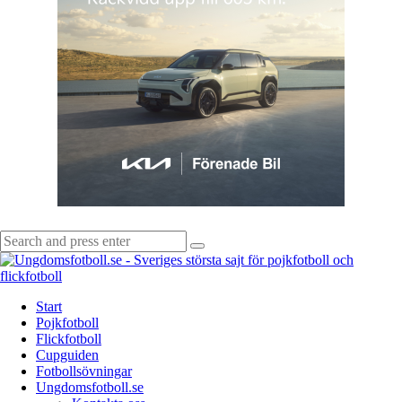
Search
Search
for:
Start
Pojkfotboll
Flickfotboll
Cupguiden
Fotbollsövningar
Ungdomsfotboll.se