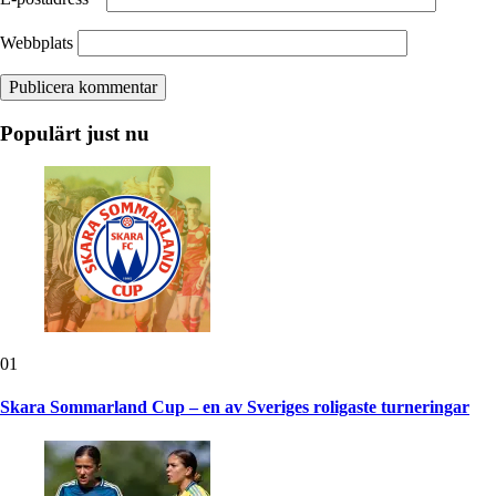
Webbplats
Populärt just nu
01
Skara Sommarland Cup – en av Sveriges roligaste turneringar