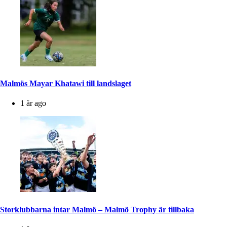
Malmös Mayar Khatawi till landslaget
1 år ago
Storklubbarna intar Malmö – Malmö Trophy är tillbaka