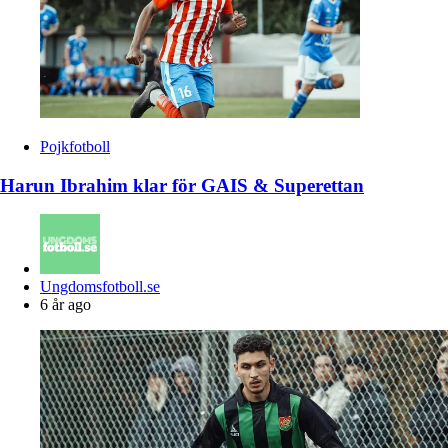
Pojkfotboll
Harun Ibrahim klar för GAIS & Superettan
Posted
Ungdomsfotboll.se
by
6 år ago