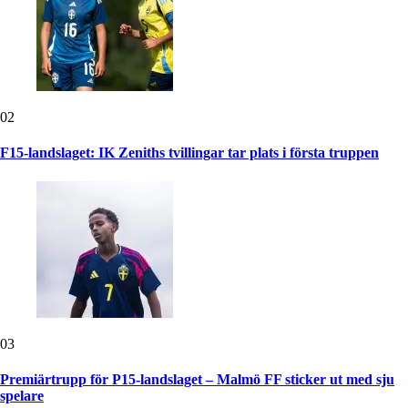
02
F15-landslaget: IK Zeniths tvillingar tar plats i första truppen
03
Premiärtrupp för P15-landslaget – Malmö FF sticker ut med sju
spelare