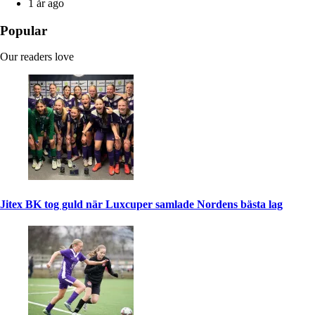
1 år ago
Popular
Our readers love
Jitex BK tog guld när Luxcuper samlade Nordens bästa lag