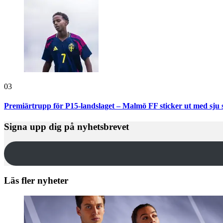
03
Premiärtrupp för P15-landslaget – Malmö FF sticker ut med sju 
Signa upp dig på nyhetsbrevet
Läs fler nyheter