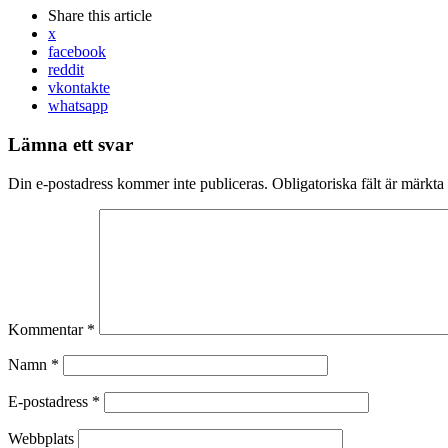
Share
this article
x
facebook
reddit
vkontakte
whatsapp
Lämna ett svar
Din e-postadress kommer inte publiceras.
Obligatoriska fält är märkta
Kommentar
*
Namn
*
E-postadress
*
Webbplats