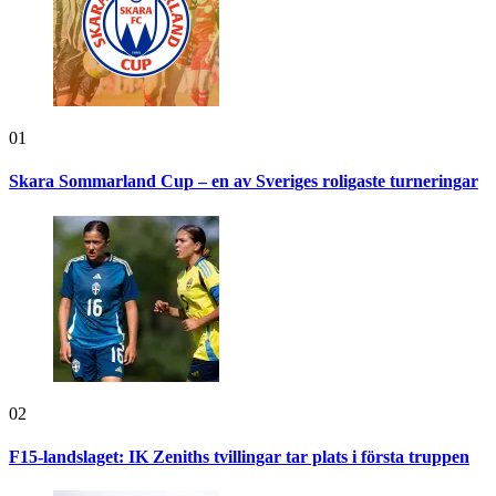
01
Skara Sommarland Cup – en av Sveriges roligaste turneringar
02
F15-landslaget: IK Zeniths tvillingar tar plats i första truppen