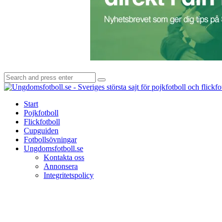
Search
Search
for:
Start
Pojkfotboll
Flickfotboll
Cupguiden
Fotbollsövningar
Ungdomsfotboll.se
Kontakta oss
Annonsera
Integritetspolicy