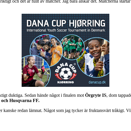
riktigt och det är fullt av matcher. Jag bara älskar det. Matcherna start
ktigt duktiga. Sedan hände något i finalen mot
Örgryte IS
, dom tappade
 och Husqvarna FF.
er kanske redan lämnat. Något som jag tycker är fruktansvärt tråkigt. Vil