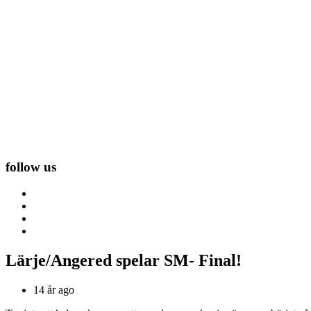
follow us
Lärje/Angered spelar SM- Final!
14 år ago