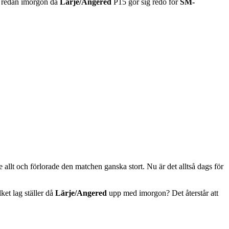
ar redan imorgon då
Lärje/Angered
P15 gör sig redo för
SM-
 allt och förlorade den matchen ganska stort. Nu är det alltså dags för
ket lag ställer då
Lärje/Angered
upp med imorgon? Det återstår att