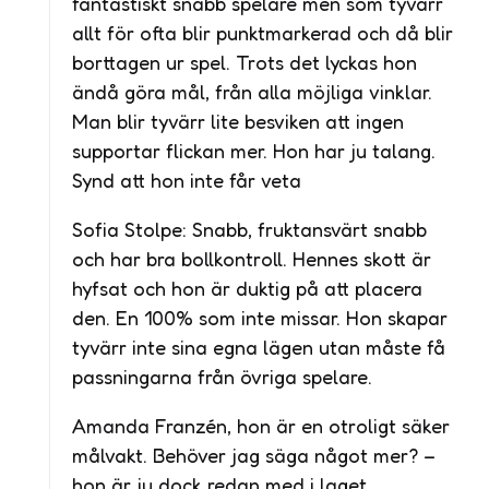
fantastiskt snabb spelare men som tyvärr
allt för ofta blir punktmarkerad och då blir
borttagen ur spel. Trots det lyckas hon
ändå göra mål, från alla möjliga vinklar.
Man blir tyvärr lite besviken att ingen
supportar flickan mer. Hon har ju talang.
Synd att hon inte får veta
Sofia Stolpe: Snabb, fruktansvärt snabb
och har bra bollkontroll. Hennes skott är
hyfsat och hon är duktig på att placera
den. En 100% som inte missar. Hon skapar
tyvärr inte sina egna lägen utan måste få
passningarna från övriga spelare.
Amanda Franzén, hon är en otroligt säker
målvakt. Behöver jag säga något mer? –
hon är ju dock redan med i laget.