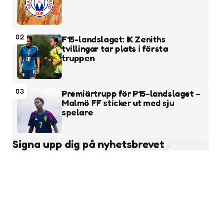
02
F15-landslaget: IK Zeniths
tvillingar tar plats i första
truppen
03
Premiärtrupp för P15-landslaget –
Malmö FF sticker ut med sju
spelare
Signa upp dig på nyhetsbrevet
Subscribe
Läs fler nyheter