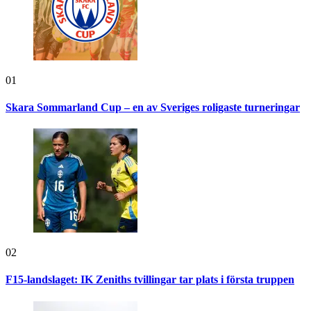
01
Skara Sommarland Cup – en av Sveriges roligaste turneringar
02
F15-landslaget: IK Zeniths tvillingar tar plats i första truppen