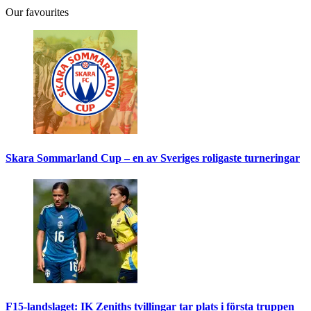
Our favourites
Skara Sommarland Cup – en av Sveriges roligaste turneringar
F15-landslaget: IK Zeniths tvillingar tar plats i första truppen