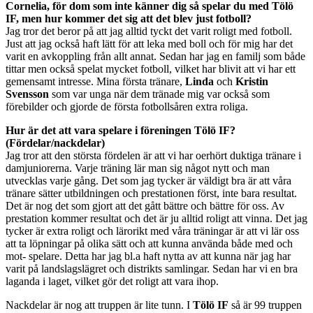
Cornelia, för dom som inte känner dig så spelar du med Tölö
IF, men hur kommer det sig att det blev just fotboll?
Jag tror det beror på att jag alltid tyckt det varit roligt med fotboll.
Just att jag också haft lätt för att leka med boll och för mig har det
varit en avkoppling från allt annat. Sedan har jag en familj som både
tittar men också spelat mycket fotboll, vilket har blivit att vi har ett
gemensamt intresse. Mina första tränare,
Linda
och
Kristin
Svensson
som var unga när dem tränade mig var också som
förebilder och gjorde de första fotbollsåren extra roliga.
Hur är det att vara spelare i föreningen Tölö IF?
(Fördelar/nackdelar)
Jag tror att den största fördelen är att vi har oerhört duktiga tränare i
damjuniorerna. Varje träning lär man sig något nytt och man
utvecklas varje gång. Det som jag tycker är väldigt bra är att våra
tränare sätter utbildningen och prestationen först, inte bara resultat.
Det är nog det som gjort att det gått bättre och bättre för oss. Av
prestation kommer resultat och det är ju alltid roligt att vinna. Det jag
tycker är extra roligt och lärorikt med våra träningar är att vi lär oss
att ta löpningar på olika sätt och att kunna använda både med och
mot- spelare. Detta har jag bl.a haft nytta av att kunna när jag har
varit på landslagslägret och distrikts samlingar. Sedan har vi en bra
laganda i laget, vilket gör det roligt att vara ihop.
Nackdelar är nog att truppen är lite tunn. I
Tölö IF
så är 99 truppen