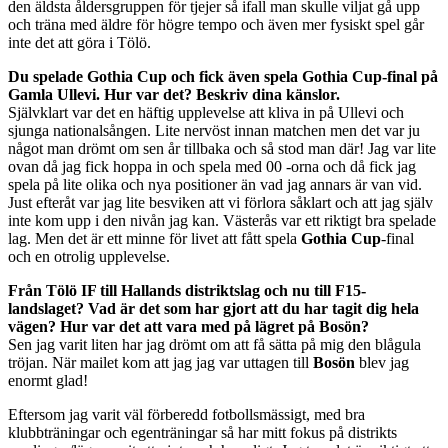
den äldsta åldersgruppen för tjejer så ifall man skulle viljat gå upp
och träna med äldre för högre tempo och även mer fysiskt spel går
inte det att göra i Tölö.
Du spelade Gothia Cup och fick även spela Gothia Cup-final på
Gamla Ullevi. Hur var det? Beskriv dina känslor.
Självklart var det en häftig upplevelse att kliva in på Ullevi och
sjunga nationalsången. Lite nervöst innan matchen men det var ju
något man drömt om sen år tillbaka och så stod man där! Jag var lite
ovan då jag fick hoppa in och spela med 00 -orna och då fick jag
spela på lite olika och nya positioner än vad jag annars är van vid.
Just efteråt var jag lite besviken att vi förlora såklart och att jag själv
inte kom upp i den nivån jag kan. Västerås var ett riktigt bra spelade
lag. Men det är ett minne för livet att fått spela
Gothia Cup
-final
och en otrolig upplevelse.
Från Tölö IF till Hallands distriktslag och nu till F15-
landslaget? Vad är det som har gjort att du har tagit dig hela
vägen? Hur var det att vara med på lägret på Bosön?
Sen jag varit liten har jag drömt om att få sätta på mig den blågula
tröjan. När mailet kom att jag jag var uttagen till
Bosön
blev jag
enormt glad!
Eftersom jag varit väl förberedd fotbollsmässigt, med bra
klubbträningar och egenträningar så har mitt fokus på distrikts