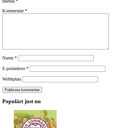
märkta
*
Kommentar
*
Namn
*
E-postadress
*
Webbplats
Populärt just nu