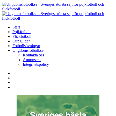
Menu
Search
Menu
U
-
S
Start
s
Pojkfotboll
s
Flickfotboll
f
Cupguiden
p
Fotbollsövningar
o
Ungdomsfotboll.se
f
Kontakta oss
Annonsera
Integritetspolicy
Search