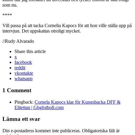
som nu.
****
Vill passa på att tacka Cornelia Kapocs för att hon ville ställa upp på
intervjun. Det uppskattas otroligt mycket.
//Rudy Alvarado
Share
this article
x
facebook
reddit
vkontakte
whatsapp
1 Comment
Pingback:
Cornela Kapocs klar för Kungsbacka DFF &
Elitettan | Gbgfotboll.com
Lämna ett svar
Din e-postadress kommer inte publiceras.
Obligatoriska fält är