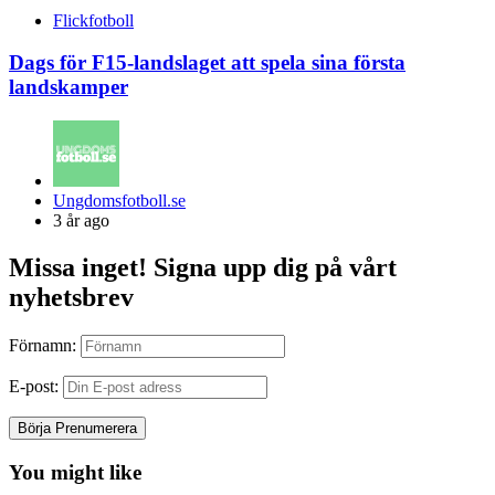
Flickfotboll
Dags för F15-landslaget att spela sina första
landskamper
Posted
Ungdomsfotboll.se
by
3 år ago
Missa inget! Signa upp dig på vårt
nyhetsbrev
Förnamn:
E-post:
You might like