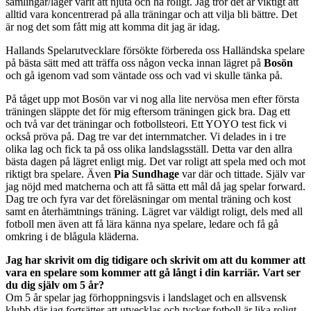
samlingar/läger varit att njuta och ha roligt. Jag tror det är viktigt att
alltid vara koncentrerad på alla träningar och att vilja bli bättre. Det
är nog det som fått mig att komma dit jag är idag.
Hallands Spelarutvecklare försökte förbereda oss Halländska spelare
på bästa sätt med att träffa oss någon vecka innan lägret på
Bosön
och gå igenom vad som väntade oss och vad vi skulle tänka på.
På tåget upp mot Bosön var vi nog alla lite nervösa men efter första
träningen släppte det för mig eftersom träningen gick bra. Dag ett
och två var det träningar och fotbollsteori. Ett YOYO test fick vi
också pröva på. Dag tre var det internmatcher. Vi delades in i tre
olika lag och fick ta på oss olika landslagsställ. Detta var den allra
bästa dagen på lägret enligt mig. Det var roligt att spela med och mot
riktigt bra spelare. Även
Pia Sundhage
var där och tittade. Själv var
jag nöjd med matcherna och att få sätta ett mål då jag spelar forward.
Dag tre och fyra var det föreläsningar om mental träning och kost
samt en återhämtnings träning. Lägret var väldigt roligt, dels med all
fotboll men även att få lära känna nya spelare, ledare och få gå
omkring i de blågula kläderna.
Jag har skrivit om dig tidigare och skrivit om att du kommer att
vara en spelare som kommer att gå långt i din karriär. Vart ser
du dig själv om 5 år?
Om 5 år spelar jag förhoppningsvis i landslaget och en allsvensk
klubb där jag fortsätter att utvecklas och tycker fotboll är lika roligt