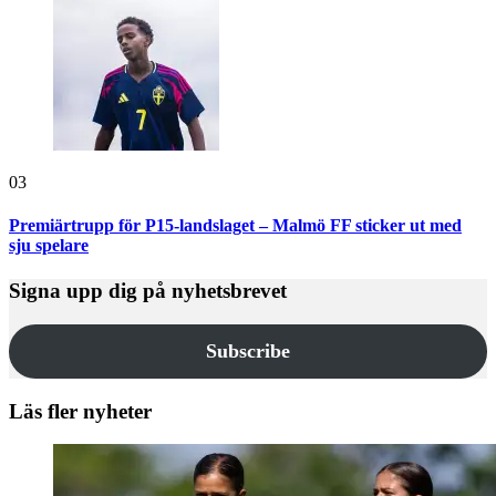
03
Premiärtrupp för P15-landslaget – Malmö FF sticker ut med
sju spelare
Signa upp dig på nyhetsbrevet
Subscribe
Läs fler nyheter