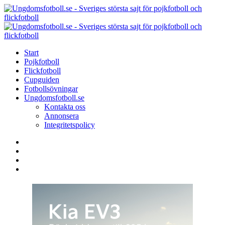
Menu
Search
Menu
U
-
S
Start
s
Pojkfotboll
s
Flickfotboll
f
Cupguiden
p
Fotbollsövningar
o
Ungdomsfotboll.se
f
Kontakta oss
Annonsera
Integritetspolicy
Search