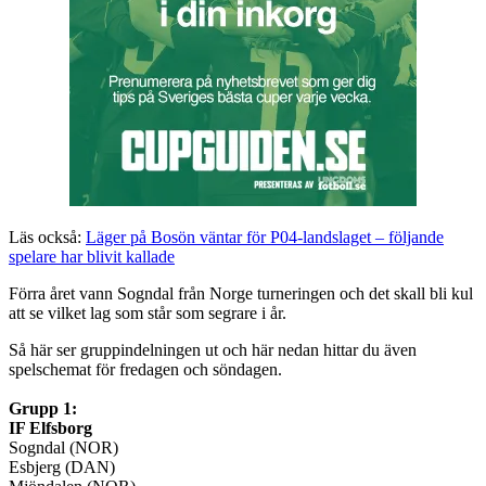
Läs också:
Läger på Bosön väntar för P04-landslaget – följande
spelare har blivit kallade
Förra året vann Sogndal från Norge turneringen och det skall bli kul
att se vilket lag som står som segrare i år.
Så här ser gruppindelningen ut och här nedan hittar du även
spelschemat för fredagen och söndagen.
Grupp 1:
IF Elfsborg
Sogndal (NOR)
Esbjerg (DAN)