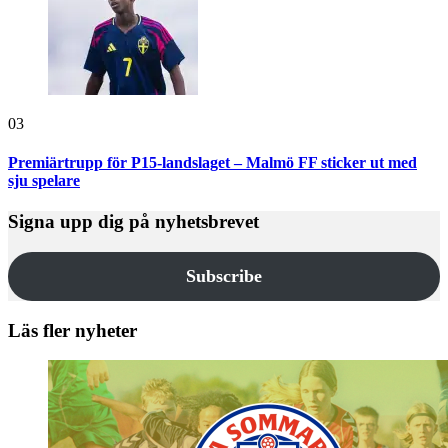
03
Premiärtrupp för P15-landslaget – Malmö FF sticker ut med
sju spelare
Signa upp dig på nyhetsbrevet
Subscribe
Läs fler nyheter