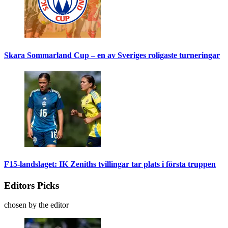
Skara Sommarland Cup – en av Sveriges roligaste turneringar
F15-landslaget: IK Zeniths tvillingar tar plats i första truppen
Editors Picks
chosen by the editor