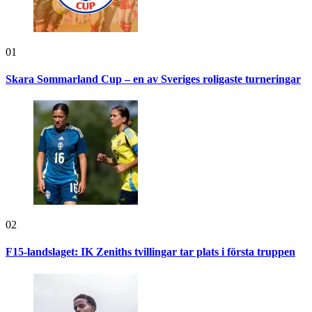
01
Skara Sommarland Cup – en av Sveriges roligaste turneringar
02
F15-landslaget: IK Zeniths tvillingar tar plats i första truppen