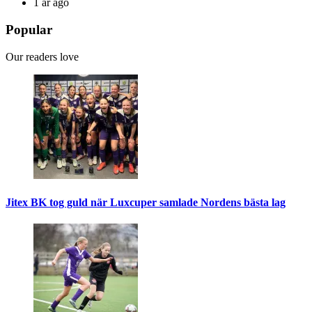
1 år ago
Popular
Our readers love
Jitex BK tog guld när Luxcuper samlade Nordens bästa lag