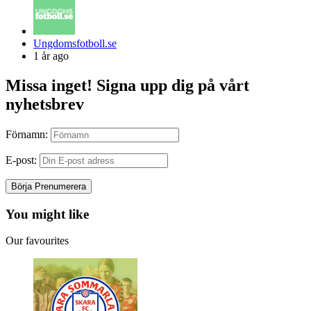
Posted
Ungdomsfotboll.se
by
1 år ago
Missa inget! Signa upp dig på vårt
nyhetsbrev
Förnamn:
E-post:
You might like
Our favourites