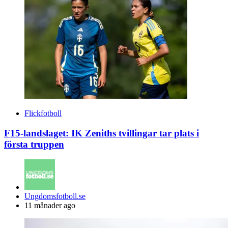
Flickfotboll
F15-landslaget: IK Zeniths tvillingar tar plats i
första truppen
Posted
Ungdomsfotboll.se
by
11 månader ago