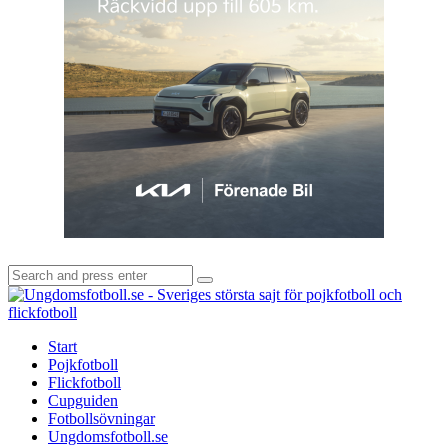
Search
Search
for:
U
-
S
Start
s
Pojkfotboll
s
Flickfotboll
f
Cupguiden
p
Fotbollsövningar
o
Ungdomsfotboll.se
f