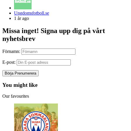
Posted
Ungdomsfotboll.se
by
1 år ago
Missa inget! Signa upp dig på vårt
nyhetsbrev
Förnamn:
E-post:
You might like
Our favourites