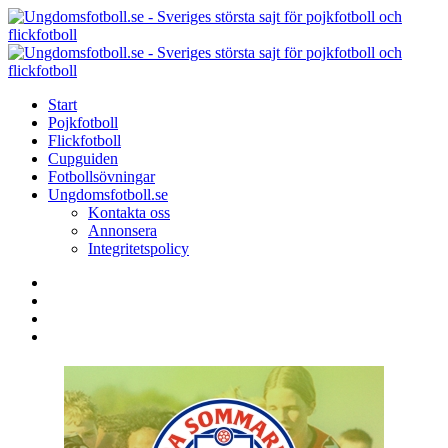
Menu
Search
Menu
U
-
S
Start
s
Pojkfotboll
s
Flickfotboll
f
Cupguiden
p
Fotbollsövningar
o
Ungdomsfotboll.se
f
Kontakta oss
Annonsera
Integritetspolicy
Search