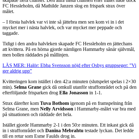
skapade flera chanser. Den allra bästa chansen efter målet hade dock
FC Hessleholm, då Mathilde Janzen slog en frispark strax över
målet.
– I första halvlek var vi inte så jättebra men sen kom vi in i det
mycket mer i nästa halvlek, och var mycket mer peppade och
taggade.
Tidigt i den andra halvleken skapade FC Hessleholm en jättechans
att kvittera. På en hörna gjorde nämligen Hammarby sånär självmål,
men bollen räddades på mållinjen.
LÄS MER: Halör: Ebba Svensson nöjd efter Osbys gruppseger: ”Vi
ger aldrig upp”
Kvitteringen kom istället i den 42:a minuten (slutspelet spelas i 2×30
min).
Selma Grane
gick då omkull utanför straffområdet och på den
efterföljande frisparken drog
Ella Jonasson
in 1-1.
Strax därefter kom
Tuva Bothom
igenom på en framspelning från
Selma Grane, men
Nelly Arvidsson
i Hammarby-målet var bra med
på situationen och räddade det hela.
Istället gjorde Hammarby 2-1 i den 50:e minuten. Ett inkast gick då
in i straffområdet och
Danina Mebrahtu
testade lyckan. Det ledde
till en retur som Esme Faulds drog in.