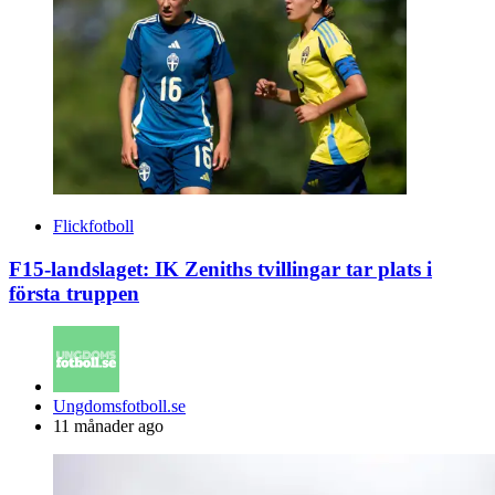
Flickfotboll
F15-landslaget: IK Zeniths tvillingar tar plats i
första truppen
Posted
Ungdomsfotboll.se
by
11 månader ago