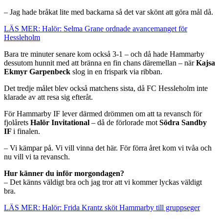
– Jag hade bråkat lite med backarna så det var skönt att göra mål då.
LÄS MER: Halör: Selma Grane ordnade avancemanget för
Hessleholm
Bara tre minuter senare kom också 3-1 – och då hade Hammarby
dessutom hunnit med att bränna en fin chans däremellan – när
Kajsa
Ekmyr Garpenbeck
slog in en frispark via ribban.
Det tredje målet blev också matchens sista, då FC Hessleholm inte
klarade av att resa sig efteråt.
För Hammarby IF lever därmed drömmen om att ta revansch för
fjolårets
Halör Invitational
– då de förlorade mot
Södra Sandby
IF
i finalen.
– Vi kämpar på. Vi vill vinna det här. För förra året kom vi tvåa och
nu vill vi ta revansch.
Hur känner du inför morgondagen?
– Det känns väldigt bra och jag tror att vi kommer lyckas väldigt
bra.
LÄS MER: Halör: Frida Krantz sköt Hammarby till gruppseger