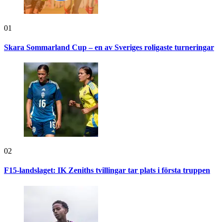
01
Skara Sommarland Cup – en av Sveriges roligaste turneringar
02
F15-landslaget: IK Zeniths tvillingar tar plats i första truppen