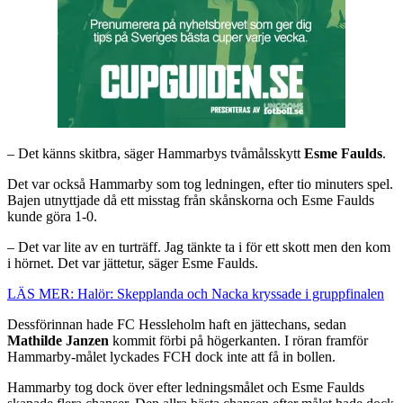
– Det känns skitbra, säger Hammarbys tvåmålsskytt
Esme Faulds
.
Det var också Hammarby som tog ledningen, efter tio minuters spel.
Bajen utnyttjade då ett misstag från skånskorna och Esme Faulds
kunde göra 1-0.
– Det var lite av en turträff. Jag tänkte ta i för ett skott men den kom
i hörnet. Det var jättetur, säger Esme Faulds.
LÄS MER: Halör: Skepplanda och Nacka kryssade i gruppfinalen
Dessförinnan hade FC Hessleholm haft en jättechans, sedan
Mathilde Janzen
kommit förbi på högerkanten. I röran framför
Hammarby-målet lyckades FCH dock inte att få in bollen.
Hammarby tog dock över efter ledningsmålet och Esme Faulds