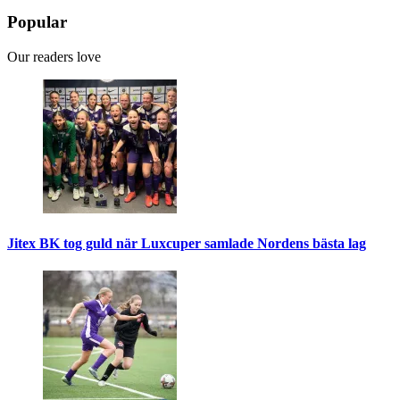
Popular
Our readers love
Jitex BK tog guld när Luxcuper samlade Nordens bästa lag