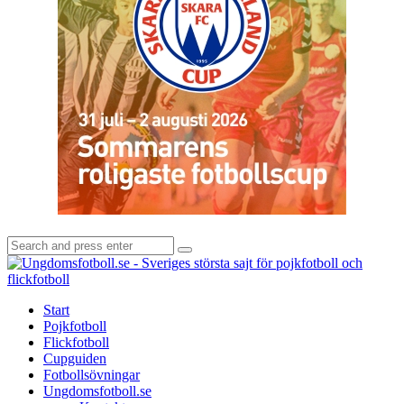
Search
Search
for:
U
-
S
Start
s
Pojkfotboll
s
Flickfotboll
f
Cupguiden
p
Fotbollsövningar
o
Ungdomsfotboll.se
f