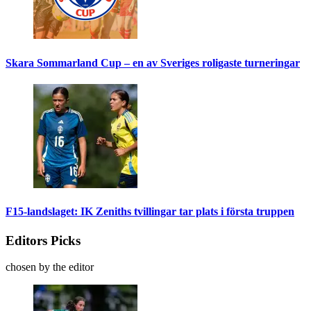
Skara Sommarland Cup – en av Sveriges roligaste turneringar
F15-landslaget: IK Zeniths tvillingar tar plats i första truppen
Editors Picks
chosen by the editor