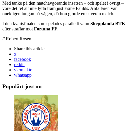
Med tanke på den matchavgörande insatsen – och spelet i övrigt –
vore det fel att inte lyfta fram just Esme Faulds. Anfallaren var
onekligen tungan på vågen, då hon gjorde en suverän match.
I den kvartsfinalen som spelades parallellt vann
Skepplanda BTK
efter straffar mot
Fortuna FF
.
// Robert Rosén
Share
this article
x
facebook
reddit
vkontakte
whatsapp
Populärt just nu