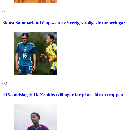
01
Skara Sommarland Cup – en av Sveriges roligaste turneringar
02
F15-landslaget: IK Zeniths tvillingar tar plats i första truppen