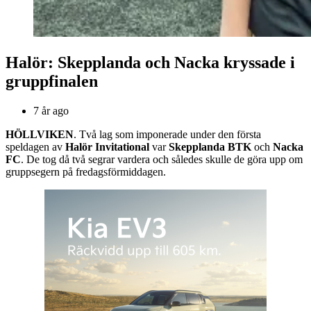
Halör: Skepplanda och Nacka kryssade i
gruppfinalen
7 år ago
HÖLLVIKEN
. Två lag som imponerade under den första
speldagen av
Halör Invitational
var
Skepplanda BTK
och
Nacka
FC
. De tog då två segrar vardera och således skulle de göra upp om
gruppsegern på fredagsförmiddagen.