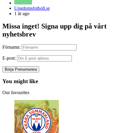
Posted
Ungdomsfotboll.se
by
1 år ago
Missa inget! Signa upp dig på vårt
nyhetsbrev
Förnamn:
E-post:
You might like
Our favourites