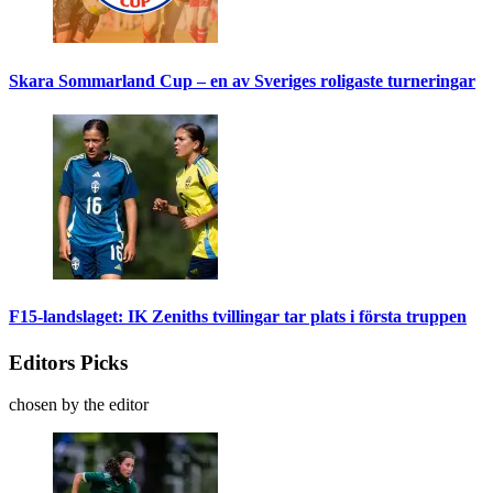
Skara Sommarland Cup – en av Sveriges roligaste turneringar
F15-landslaget: IK Zeniths tvillingar tar plats i första truppen
Editors Picks
chosen by the editor