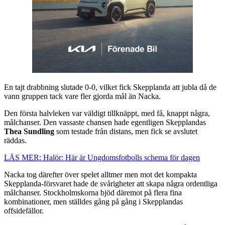
En tajt drabbning slutade 0-0, vilket fick Skepplanda att jubla då de
vann gruppen tack vare fler gjorda mål än Nacka.
Den första halvleken var väldigt tillknäppt, med få, knappt några,
målchanser. Den vassaste chansen hade egentligen Skepplandas
Thea Sundling
som testade från distans, men fick se avslutet
räddas.
LÄS MER: Halör: Här är Ungdomsfotbolls schema för dagen
Nacka tog därefter över spelet alltmer men mot det kompakta
Skepplanda-försvaret hade de svårigheter att skapa några ordentliga
målchanser. Stockholmskorna bjöd däremot på flera fina
kombinationer, men ställdes gång på gång i Skepplandas
offsidefällor.