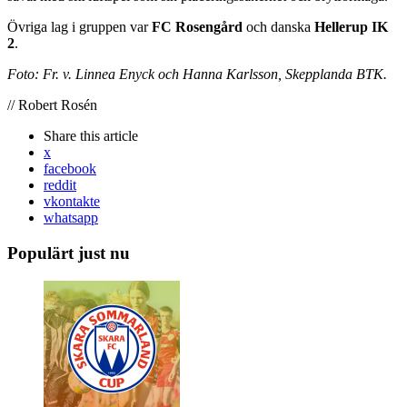
Övriga lag i gruppen var
FC Rosengård
och danska
Hellerup IK
2
.
Foto: Fr. v. Linnea Enyck och Hanna Karlsson, Skepplanda BTK.
// Robert Rosén
Share
this article
x
facebook
reddit
vkontakte
whatsapp
Populärt just nu