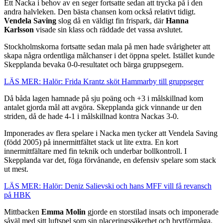
Ett Nacka i behov av en seger fortsatte sedan att trycka på i den
andra halvleken. Den bästa chansen kom också relativt tidigt.
Vendela Saving
slog då en väldigt fin frispark, där
Hanna
Karlsson
visade sin klass och räddade det vassa avslutet.
Stockholmskorna fortsatte sedan mala på men hade svårigheter att
skapa några ordentliga målchanser i det öppna spelet. Istället kunde
Skepplanda bevaka 0-0-resultatet och bärga gruppsegern.
LÄS MER: Halör: Frida Krantz sköt Hammarby till gruppseger
Då båda lagen hamnade på sju poäng och +3 i målskillnad kom
antalet gjorda mål att avgöra. Skepplanda gick vinnande ur den
striden, då de hade 4-1 i målskillnad kontra Nackas 3-0.
Imponerades av flera spelare i Nacka men tycker att Vendela Saving
(född 2005) på innermittfältet stack ut lite extra. En kort
innermittfältare med fin teknik och underbar bollkontroll. I
Skepplanda var det, föga förvånande, en defensiv spelare som stack
ut mest.
LÄS MER: Halör: Deniz Salievski och hans MFF vill få revansch
på HBK
Mittbacken
Emma Molin
gjorde en storstilad insats och imponerade
såväl med sitt luftspel som sin placeringssäkerhet och brytförmåga.