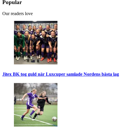
Popular
Our readers love
Jitex BK tog guld när Luxcuper samlade Nordens bästa lag