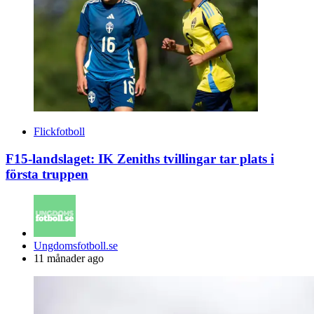
Flickfotboll
F15-landslaget: IK Zeniths tvillingar tar plats i
första truppen
Posted
Ungdomsfotboll.se
by
11 månader ago