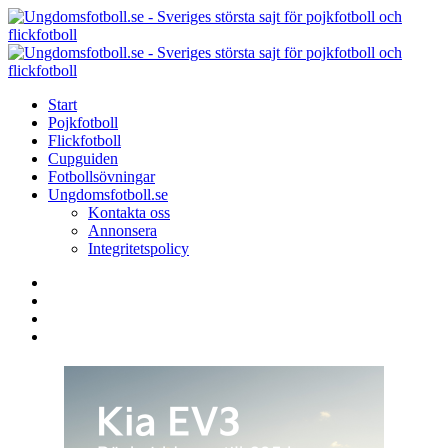
Menu
Search
Menu
U
-
S
Start
s
Pojkfotboll
s
Flickfotboll
f
Cupguiden
p
Fotbollsövningar
o
Ungdomsfotboll.se
f
Kontakta oss
Annonsera
Integritetspolicy
Search