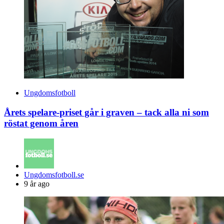
Ungdomsfotboll
Årets spelare-priset går i graven – tack alla ni som
röstat genom åren
Posted
Ungdomsfotboll.se
by
9 år ago