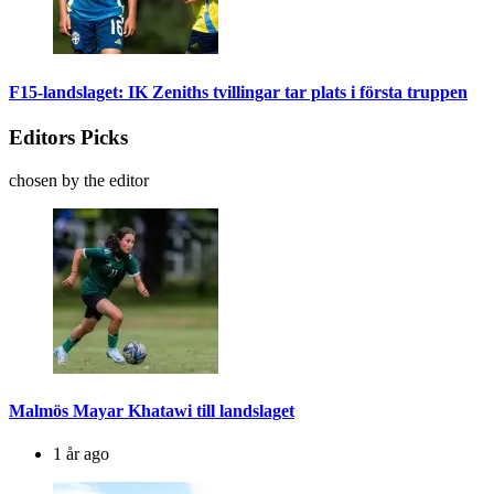
F15-landslaget: IK Zeniths tvillingar tar plats i första truppen
Editors Picks
chosen by the editor
Malmös Mayar Khatawi till landslaget
1 år ago