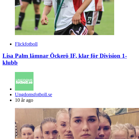
Flickfotboll
Lisa Palm lämnar Öckerö IF, klar för Division 1-
klubb
Posted
Ungdomsfotboll.se
by
10 år ago