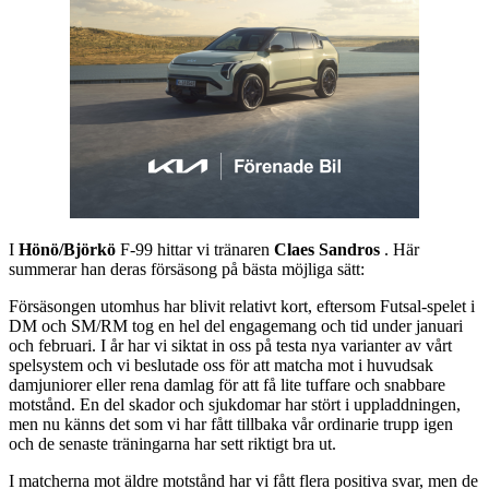
I
Hönö/Björkö
F-99 hittar vi tränaren
Claes Sandros
. Här
summerar han deras försäsong på bästa möjliga sätt:
Försäsongen utomhus har blivit relativt kort, eftersom Futsal-spelet i
DM och SM/RM tog en hel del engagemang och tid under januari
och februari. I år har vi siktat in oss på testa nya varianter av vårt
spelsystem och vi beslutade oss för att matcha mot i huvudsak
damjuniorer eller rena damlag för att få lite tuffare och snabbare
motstånd. En del skador och sjukdomar har stört i uppladdningen,
men nu känns det som vi har fått tillbaka vår ordinarie trupp igen
och de senaste träningarna har sett riktigt bra ut.
I matcherna mot äldre motstånd har vi fått flera positiva svar, men de