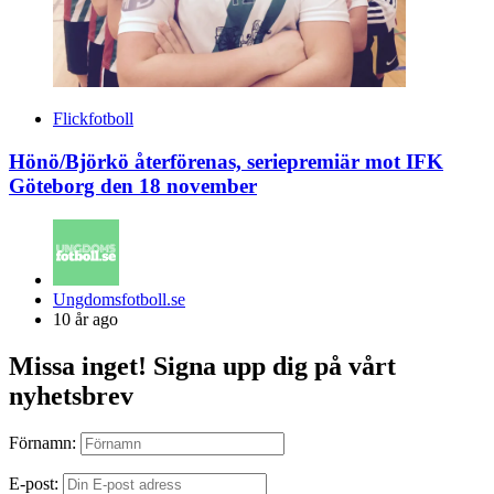
Flickfotboll
Hönö/Björkö återförenas, seriepremiär mot IFK
Göteborg den 18 november
Posted
Ungdomsfotboll.se
by
10 år ago
Missa inget! Signa upp dig på vårt
nyhetsbrev
Förnamn:
E-post: