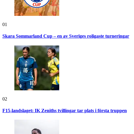
01
Skara Sommarland Cup – en av Sveriges roligaste turneringar
02
F15-landslaget: IK Zeniths tvillingar tar plats i första truppen