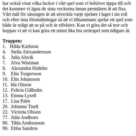
har också visat vilka luckor i vårt spel som vi behöver täppa till och
det kommer vi ägna de sista veckorna innan premiären åt att fixa.
Vårt mål för säsongen är att utveckla varje spelare i laget i sin roll
och efter sina förutsättningar så att vi tillsammans spelar ett spel som
både är roligt att se på och är effektivt. Kan vi göra det så tror och
hoppas vi att vi kan göra ett minst lika bra seriespel som tidigare år.
Truppen:
1. Hilda Karlsson
4. Stella Alexandersson
6. Julia Alsvik
7. Alva Wiseman
8. Alexandra Hultsbo
9. Elin Torgersson
10. Elin Johansson
11. Ida Olsson
12. Felicia Gillholm
13. Emma Lysell
17. Lisa Palm
20. Johanna Tisell
22. Victoria Olsson
77. Julia Andborn
80. Tilda Andreasson
99. Ebba Sandros