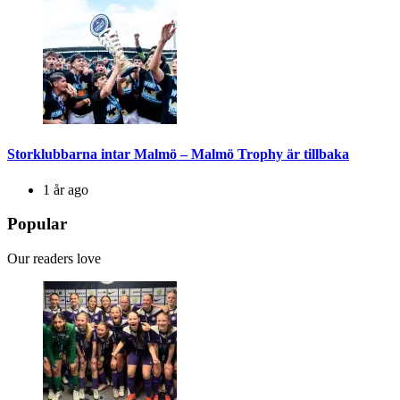
Storklubbarna intar Malmö – Malmö Trophy är tillbaka
1 år ago
Popular
Our readers love