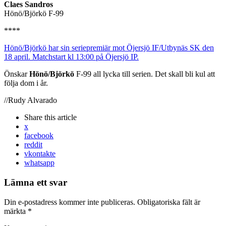
Claes Sandros
Hönö/Björkö F-99
****
Hönö/Björkö har sin seriepremiär mot Öjersjö IF/Utbynäs SK den
18 april. Matchstart kl 13:00 på Öjersjö IP.
Önskar
Hönö/Björkö
F-99 all lycka till serien. Det skall bli kul att
följa dom i år.
//Rudy Alvarado
Share
this article
x
facebook
reddit
vkontakte
whatsapp
Lämna ett svar
Din e-postadress kommer inte publiceras.
Obligatoriska fält är
märkta
*