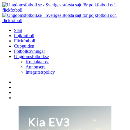
Menu
Search
Menu
U
-
S
Start
s
Pojkfotboll
s
Flickfotboll
f
Cupguiden
p
Fotbollsövningar
o
Ungdomsfotboll.se
f
Kontakta oss
Annonsera
Integritetspolicy
Search