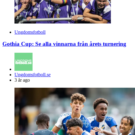
Ungdomsfotboll
Gothia Cup: Se alla vinnarna från årets turnering
Posted
Ungdomsfotboll.se
by
3 år ago