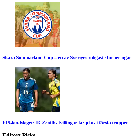
Skara Sommarland Cup – en av Sveriges roligaste turneringar
F15-landslaget: IK Zeniths tvillingar tar plats i första truppen
Editors Picks