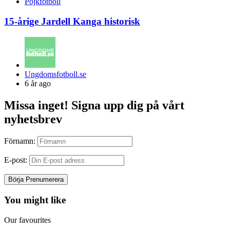
Pojkfotboll
15-årige Jardell Kanga historisk
Posted
Ungdomsfotboll.se
by
6 år ago
Missa inget! Signa upp dig på vårt
nyhetsbrev
Förnamn:
E-post:
You might like
Our favourites