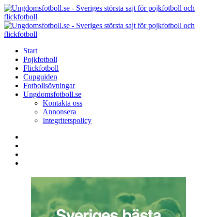
Menu
Search
Menu
U
-
S
Start
s
Pojkfotboll
s
Flickfotboll
f
Cupguiden
p
Fotbollsövningar
o
Ungdomsfotboll.se
f
Kontakta oss
Annonsera
Integritetspolicy
Search