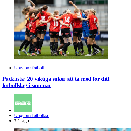
Ungdomsfotboll
Packlista: 20 viktiga saker att ta med för ditt
fotbollslag i sommar
Posted
Ungdomsfotboll.se
by
3 år ago