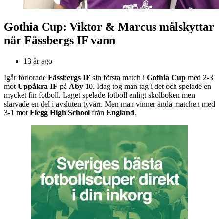
Gothia Cup: Viktor & Marcus målskyttar
när Fässbergs IF vann
13 år ago
Igår förlorade
Fässbergs IF
sin första match i
Gothia Cup
med 2-3
mot
Uppåkra IF
på
Åby
10. Idag tog man tag i det och spelade en
mycket fin fotboll. Laget spelade fotboll enligt skolboken men
slarvade en del i avsluten tyvärr. Men man vinner ändå matchen med
3-1 mot
Flegg High School
från
England
.