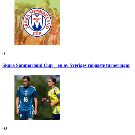
01
Skara Sommarland Cup – en av Sveriges roligaste turneringar
02