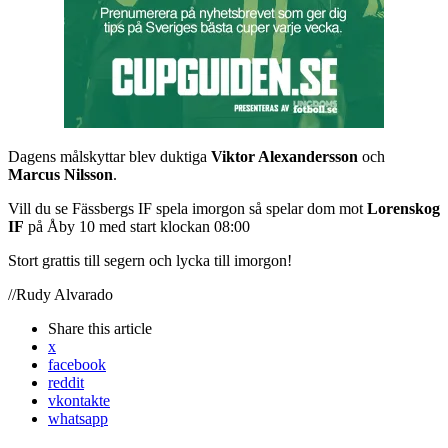
Dagens målskyttar blev duktiga
Viktor Alexandersson
och
Marcus Nilsson
.
Vill du se Fässbergs IF spela imorgon så spelar dom mot
Lorenskog
IF
på Åby 10 med start klockan 08:00
Stort grattis till segern och lycka till imorgon!
//Rudy Alvarado
Share
this article
x
facebook
reddit
vkontakte
whatsapp