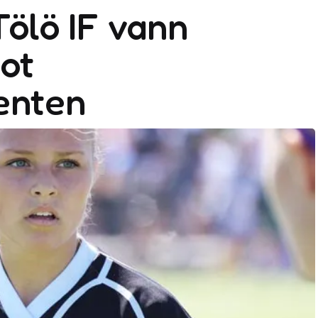
Tölö IF vann
ot
enten