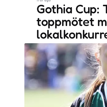
11 år ago
Gothia Cup: 
toppmötet m
lokalkonkurr