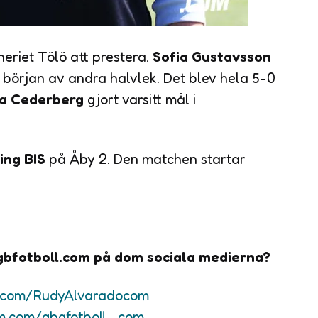
neriet Tölö att prestera.
Sofia Gustavsson
 i början av andra halvlek. Det blev hela 5-0
da Cederberg
gjort varsitt mål i
ing BIS
på Åby 2. Den matchen startar
Ggbfotboll.com på dom sociala medierna?
k.com/RudyAlvaradocom
am.com/gbgfotboll_com