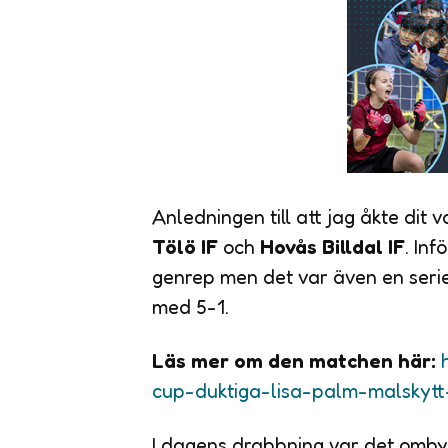
Anledningen till att jag åkte dit 
Tölö IF
och
Hovås Billdal IF
. Inf
genrep men det var även en seri
med 5-1.
Läs mer om den matchen här:
cup-duktiga-lisa-palm-malskyt
I dagens drabbning var det ombytt