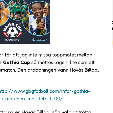
var för att jag inte missa toppmötet mellan
ör
Gothia Cup
så möttes lagen, lite som ett
ematch. Den drabbningen vann Hovås Billdal
http://www.gbgfotboll.com/infor-gothia-
t-i-matchen-mot-tolo-f-00/
a roller. Hovås Billdal såg väldigt trötta