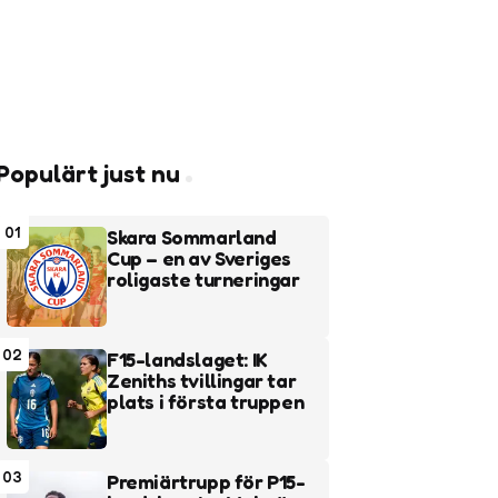
Populärt just nu
01
Skara Sommarland
Cup – en av Sveriges
roligaste turneringar
02
F15-landslaget: IK
Zeniths tvillingar tar
plats i första truppen
03
Premiärtrupp för P15-