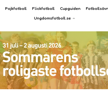
Pojkfotboll
Flickfotboll
Cupguiden
Fotbollsöv
Ungdomsfotboll.se