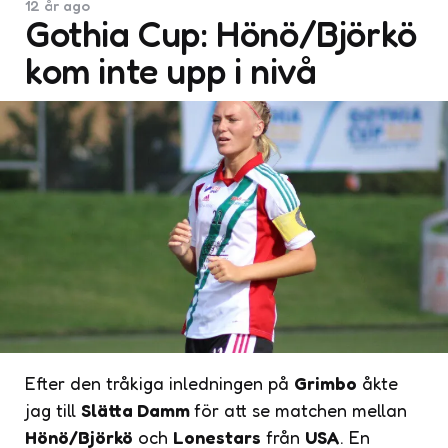
12 år ago
Gothia Cup: Hönö/Björkö
kom inte upp i nivå
Efter den tråkiga inledningen på
Grimbo
åkte
jag till
Slätta Damm
för att se matchen mellan
Hönö/Björkö
och
Lonestars
från
USA
. En