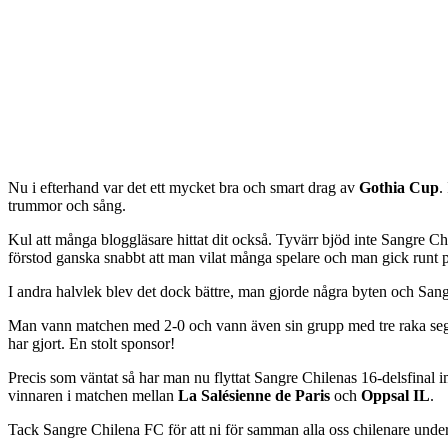
Nu i efterhand var det ett mycket bra och smart drag av
Gothia Cup
.
trummor och sång.
Kul att många bloggläsare hittat dit också. Tyvärr bjöd inte Sangre Ch
förstod ganska snabbt att man vilat många spelare och man gick runt på a
I andra halvlek blev det dock bättre, man gjorde några byten och Sa
Man vann matchen med 2-0 och vann även sin grupp med tre raka segrar
har gjort. En stolt sponsor!
Precis som väntat så har man nu flyttat Sangre Chilenas 16-delsfinal i
vinnaren i matchen mellan
La Salésienne de Paris
och
Oppsal IL
.
Tack Sangre Chilena FC för att ni för samman alla oss chilenare under G