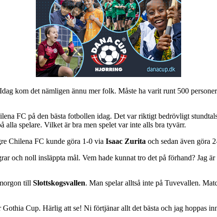
 Idag kom det nämligen ännu mer folk. Måste ha varit runt 500 persone
ilena FC på den bästa fotbollen idag. Det var riktigt bedrövligt stundt
lla spelare. Vilket är bra men spelet var inte alls bra tyvärr.
ngre Chilena FC kunde göra 1-0 via
Isaac Zurita
och sedan även göra 
 och noll insläppta mål. Vem hade kunnat tro det på förhand? Jag är po
morgon till
Slottskogsvallen
. Man spelar alltså inte på Tuvevallen. Mat
othia Cup. Härlig att se! Ni förtjänar allt det bästa och jag hoppas inn