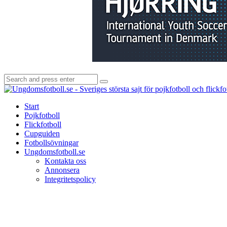
Search
Search
for:
Start
Pojkfotboll
Flickfotboll
Cupguiden
Fotbollsövningar
Ungdomsfotboll.se
Kontakta oss
Annonsera
Integritetspolicy