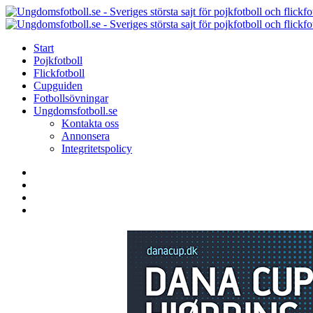
Menu
Search
Menu
Start
Pojkfotboll
Flickfotboll
Cupguiden
Fotbollsövningar
Ungdomsfotboll.se
Kontakta oss
Annonsera
Integritetspolicy
Search