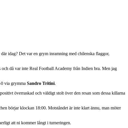
r där idag? Det var en grym inramning med chilenska flaggor,
als och då var inte Real Football Academy från Indien bra. Men jag
2-0 via grymma
Sandro Tritini
.
sitivt överraskad och väldigt stolt över den resan som dessa killarna
chen börjar klockan 18:00. Motståndet är inte klart ännu, man möter
erligt att ni kommer långt i turneringen.