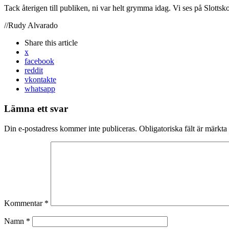
Tack återigen till publiken, ni var helt grymma idag. Vi ses på Slotts
//Rudy Alvarado
Share
this article
x
facebook
reddit
vkontakte
whatsapp
Lämna ett svar
Din e-postadress kommer inte publiceras.
Obligatoriska fält är märkta
Kommentar
*
Namn
*