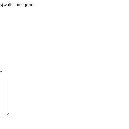
kogsvallen imorgon!
*