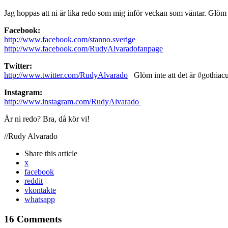
Jag hoppas att ni är lika redo som mig inför veckan som väntar. Glöm 
Facebook:
http://www.facebook.com/stanno.sverige
http://www.facebook.com/RudyAlvaradofanpage
Twitter:
http://www.twitter.com/RudyAlvarado
Glöm inte att det är #gothiacu
Instagram:
http://www.instagram.com/RudyAlvarado
Är ni redo? Bra, då kör vi!
//Rudy Alvarado
Share
this article
x
facebook
reddit
vkontakte
whatsapp
16 Comments