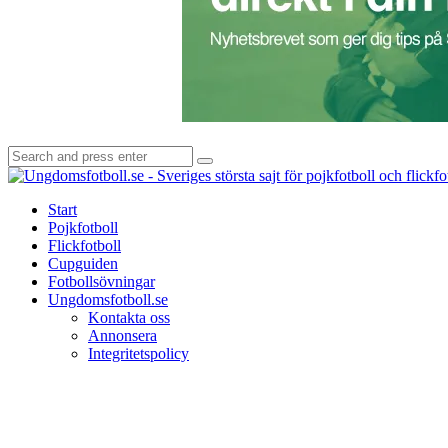
Search
Search
for:
Start
Pojkfotboll
Flickfotboll
Cupguiden
Fotbollsövningar
Ungdomsfotboll.se
Kontakta oss
Annonsera
Integritetspolicy