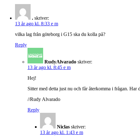
.
skriver:
13 år ago kl. 8:33 e m
vilka lag från göteborg i G15 ska du kolla på?
Reply
RudyAlvarado
skriver:
13 år ago kl. 8:45 e m
Hej!
Sitter med detta just nu och får återkomma i frågan. Har 
//Rudy Alvarado
Reply
Niclas
skriver:
13 år ago kl. 1:43 e m