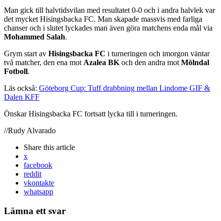
Man gick till halvtidsvilan med resultatet 0-0 och i andra halvlek var
det mycket Hisingsbacka FC. Man skapade massvis med farliga
chanser och i slutet lyckades man även göra matchens enda mål via
Mohammed Salah
.
Grym start av
Hisingsbacka FC
i turneringen och imorgon väntar
två matcher, den ena mot
Azalea BK
och den andra mot
Mölndal
Fotboll
.
Läs också:
Göteborg Cup: Tuff drabbning mellan Lindome GIF &
Dalen KFF
Önskar Hisingsbacka FC fortsatt lycka till i turneringen.
//Rudy Alvarado
Share
this article
x
facebook
reddit
vkontakte
whatsapp
Lämna ett svar