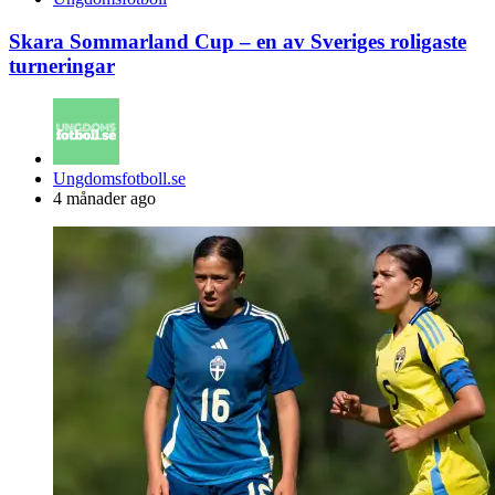
Skara Sommarland Cup – en av Sveriges roligaste
turneringar
Posted
Ungdomsfotboll.se
by
4 månader ago