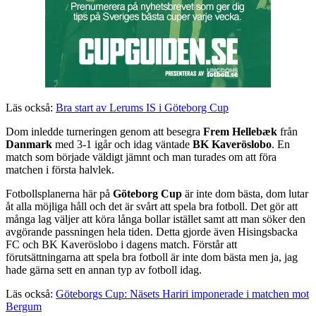
Läs också:
Bra start av Lerums IS i Göteborg Cup
Dom inledde turneringen genom att besegra
Frem Hellebæk
från
Danmark
med 3-1 igår och idag väntade
BK Kaveröslobo
. En
match som började väldigt jämnt och man turades om att föra
matchen i första halvlek.
Fotbollsplanerna här på
Göteborg Cup
är inte dom bästa, dom lutar
åt alla möjliga håll och det är svårt att spela bra fotboll. Det gör att
många lag väljer att köra långa bollar istället samt att man söker den
avgörande passningen hela tiden. Detta gjorde även Hisingsbacka
FC och BK Kaveröslobo i dagens match. Förstår att
förutsättningarna att spela bra fotboll är inte dom bästa men ja, jag
hade gärna sett en annan typ av fotboll idag.
Läs också:
Göteborgs Cup: Näsets Hariri imponerade i matchen mot
Bergum