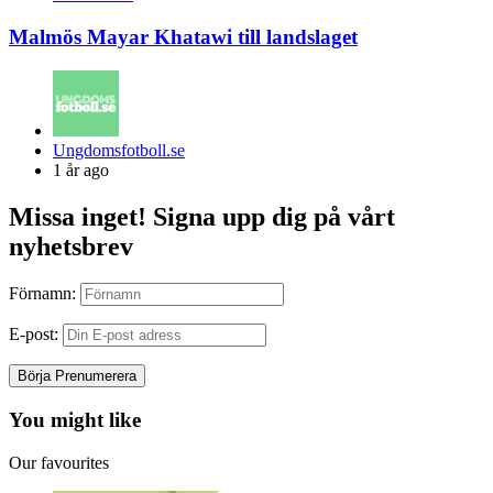
Malmös Mayar Khatawi till landslaget
Posted
Ungdomsfotboll.se
by
1 år ago
Missa inget! Signa upp dig på vårt
nyhetsbrev
Förnamn:
E-post:
You might like
Our favourites