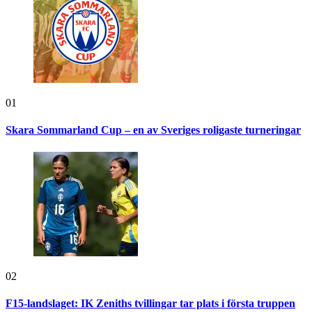
01
Skara Sommarland Cup – en av Sveriges roligaste turneringar
02
F15-landslaget: IK Zeniths tvillingar tar plats i första truppen