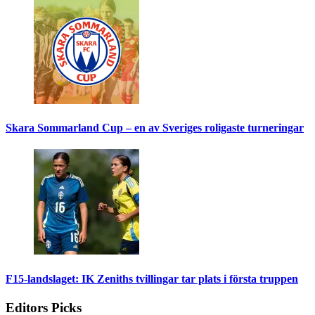
Skara Sommarland Cup – en av Sveriges roligaste turneringar
F15-landslaget: IK Zeniths tvillingar tar plats i första truppen
Editors Picks