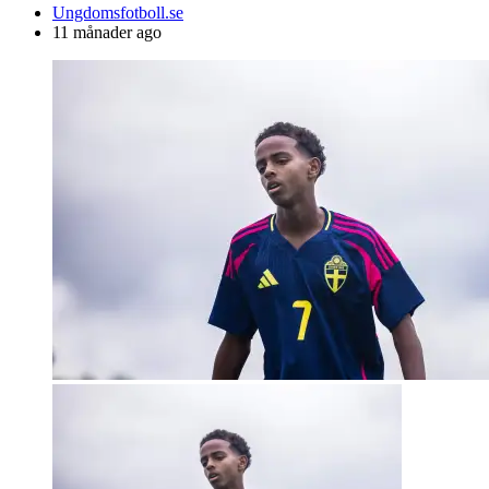
Posted
Ungdomsfotboll.se
by
11 månader ago