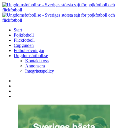
Menu
Search
Menu
U
-
S
Start
s
Pojkfotboll
s
Flickfotboll
f
Cupguiden
p
Fotbollsövningar
o
Ungdomsfotboll.se
f
Kontakta oss
Annonsera
Integritetspolicy
Search