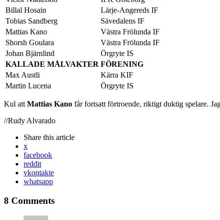
Billal Hosain
Lärje-Angereds IF
Tobias Sandberg
Sävedalens IF
Mattias Kano
Västra Frölunda IF
Shorsh Goulara
Västra Frölunda IF
Johan Bjärnlind
Örgryte IS
KALLADE MÅLVAKTER
FÖRENING
Max Austli
Kärra KIF
Martin Lucena
Örgryte IS
Kul att
Mattias Kano
får fortsatt förtroende, riktigt duktig spelare. 
//Rudy Alvarado
Share
this article
x
facebook
reddit
vkontakte
whatsapp
8 Comments