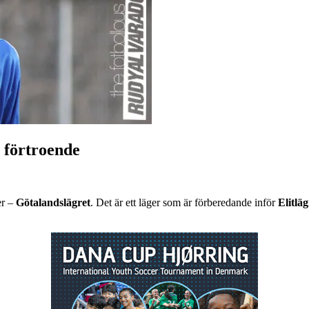
t förtroende
er –
Götalandslägret
. Det är ett läger som är förberedande inför
Elitläg