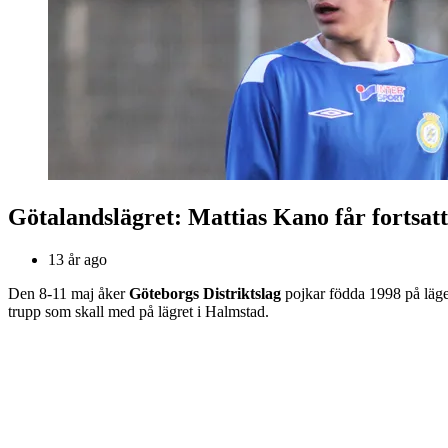
Götalandslägret: Mattias Kano får fortsat
13 år ago
Den 8-11 maj åker
Göteborgs Distriktslag
pojkar födda 1998 på läg
trupp som skall med på lägret i Halmstad.