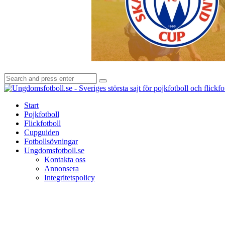
Search
Search
for:
Start
Pojkfotboll
Flickfotboll
Cupguiden
Fotbollsövningar
Ungdomsfotboll.se
Kontakta oss
Annonsera
Integritetspolicy