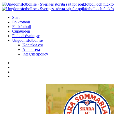
Menu
Search
Menu
Start
Pojkfotboll
Flickfotboll
Cupguiden
Fotbollsövningar
Ungdomsfotboll.se
Kontakta oss
Annonsera
Integritetspolicy
Search