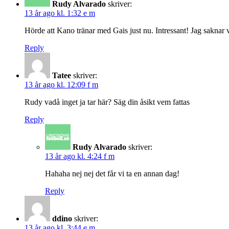
Rudy Alvarado
skriver:
13 år ago kl. 1:32 e m
Hörde att Kano tränar med Gais just nu. Intressant! Jag saknar vi
Reply
Tatee
skriver:
13 år ago kl. 12:09 f m
Rudy vadå inget ja tar här? Säg din åsikt vem fattas
Reply
Rudy Alvarado
skriver:
13 år ago kl. 4:24 f m
Hahaha nej nej det får vi ta en annan dag!
Reply
ddino
skriver:
13 år ago kl. 3:44 e m