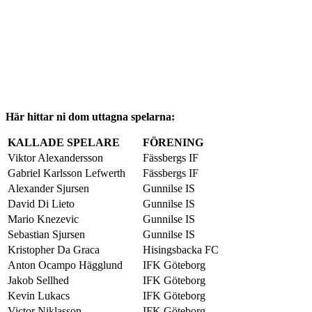
Här hittar ni dom uttagna spelarna:
KALLADE SPELARE
FÖRENING
Viktor Alexandersson
Fässbergs IF
Gabriel Karlsson Lefwerth
Fässbergs IF
Alexander Sjursen
Gunnilse IS
David Di Lieto
Gunnilse IS
Mario Knezevic
Gunnilse IS
Sebastian Sjursen
Gunnilse IS
Kristopher Da Graca
Hisingsbacka FC
Anton Ocampo Hägglund
IFK Göteborg
Jakob Sellhed
IFK Göteborg
Kevin Lukacs
IFK Göteborg
Victor Niklasson
IFK Göteborg