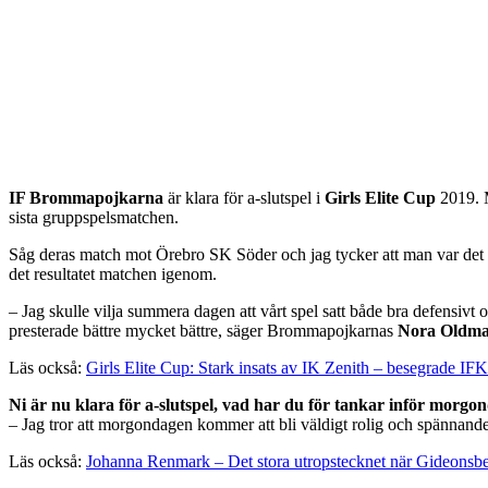
IF Brommapojkarna
är klara för a-slutspel i
Girls Elite Cup
2019. M
sista gruppspelsmatchen.
Såg deras match mot Örebro SK Söder och jag tycker att man var det b
det resultatet matchen igenom.
– Jag skulle vilja summera dagen att vårt spel satt både bra defensivt 
presterade bättre mycket bättre, säger Brommapojkarnas
Nora Oldma
Läs också:
Girls Elite Cup: Stark insats av IK Zenith – besegrade IF
Ni är nu klara för a-slutspel, vad har du för tankar inför morgo
– Jag tror att morgondagen kommer att bli väldigt rolig och spännande
Läs också:
Johanna Renmark – Det stora utropstecknet när Gideonsb