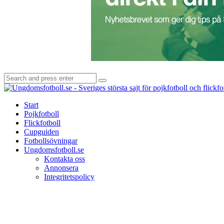
Search
Search
for:
Start
Pojkfotboll
Flickfotboll
Cupguiden
Fotbollsövningar
Ungdomsfotboll.se
Kontakta oss
Annonsera
Integritetspolicy