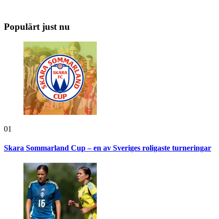
Populärt just nu
01
Skara Sommarland Cup – en av Sveriges roligaste turneringar