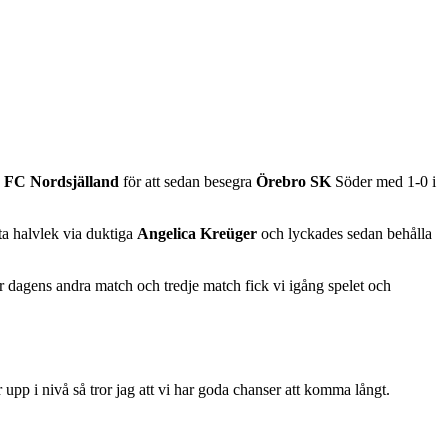
h
FC Nordsjälland
för att sedan besegra
Örebro SK
Söder med 1-0 i
ta halvlek via duktiga
Angelica Kreüger
och lyckades sedan behålla
der dagens andra match och tredje match fick vi igång spelet och
pp i nivå så tror jag att vi har goda chanser att komma långt.