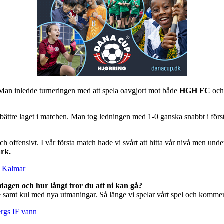
an inledde turneringen med att spela oavgjort mot både
HGH FC
oc
ättre laget i matchen. Man tog ledningen med 1-0 ganska snabbt i förs
och offensivt. I vår första match hade vi svårt att hitta vår nivå men un
rk.
K Kalmar
ndagen och hur långt tror du att ni kan gå?
 samt kul med nya utmaningar. Så länge vi spelar vårt spel och kommer u
ergs IF vann