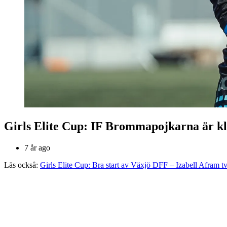
Girls Elite Cup: IF Brommapojkarna är kla
7 år ago
Läs också:
Girls Elite Cup: Bra start av Växjö DFF – Izabell Afram t