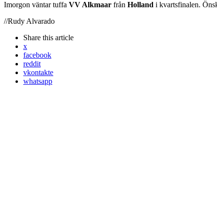
Imorgon väntar tuffa
VV Alkmaar
från
Holland
i kvartsfinalen. Öns
//Rudy Alvarado
Share
this article
x
facebook
reddit
vkontakte
whatsapp