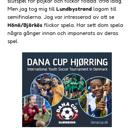
slutspel för pojkar och flickor födda 1998 idag.
Men jag tog mig till
Lundbystrand
lagom till
semifinalerna. Jag var intresserad av att se
Hönö/Björkös
flickor spela. Har sett dom spela
några gånger innan och imponerats av deras
spel.