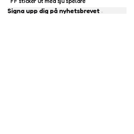
FF sticker ut med sju spelare
Signa upp dig på nyhetsbrevet
Subscribe
Läs fler nyheter
Flickfotboll