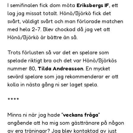
I semifinalen fick dom möta
Eriksbergs IF
, ett
lag jag missat totalt. Hönö/Björkö fick det
svårt, väldigt svårt och man förlorade matchen
med hela 2-7. Blev chockad då jag vet att
Hönö/Björkö är bättre än så.
Trots förlusten så var det en spelare som
spelade riktigt bra och det var Hönö/Björkös
nummer 80,
Tilda Andreasson
. En mycket
sevärd spelare som jag rekommenderar er att
kolla in nästa gång ni ser laget spela.
****
Minns ni när jag hade ”
veckans fråga
”
angående att ha mig som gästtränare på någon
av era träningar? Jag blev kontaktad av just