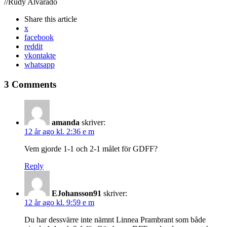
//Rudy Alvarado
Share
this article
x
facebook
reddit
vkontakte
whatsapp
3 Comments
amanda
skriver:
12 år ago kl. 2:36 e m
Vem gjorde 1-1 och 2-1 målet för GDFF?
Reply
EJohansson91
skriver:
12 år ago kl. 9:59 e m
Du har dessvärre inte nämnt Linnea Prambrant som både