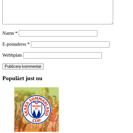
Namn
*
E-postadress
*
Webbplats
Populärt just nu