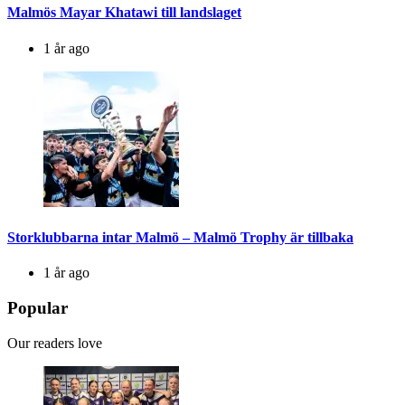
Malmös Mayar Khatawi till landslaget
1 år ago
Storklubbarna intar Malmö – Malmö Trophy är tillbaka
1 år ago
Popular
Our readers love