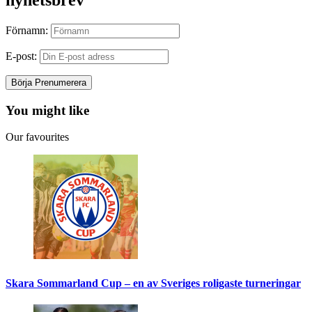
Förnamn:
E-post:
You might like
Our favourites
Skara Sommarland Cup – en av Sveriges roligaste turneringar