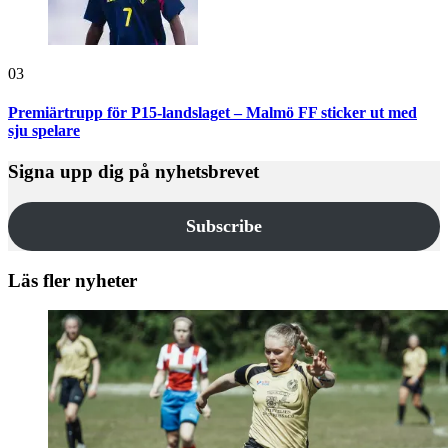
03
Premiärtrupp för P15-landslaget – Malmö FF sticker ut med
sju spelare
Signa upp dig på nyhetsbrevet
Subscribe
Läs fler nyheter