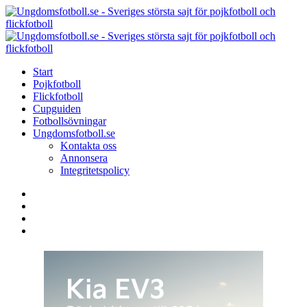
Menu
Search
Menu
U
-
S
Start
s
Pojkfotboll
s
Flickfotboll
f
Cupguiden
p
Fotbollsövningar
o
Ungdomsfotboll.se
f
Kontakta oss
Annonsera
Integritetspolicy
Search