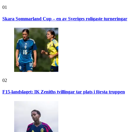
01
Skara Sommarland Cup – en av Sveriges roligaste turneringar
02
F15-landslaget: IK Zeniths tvillingar tar plats i första truppen