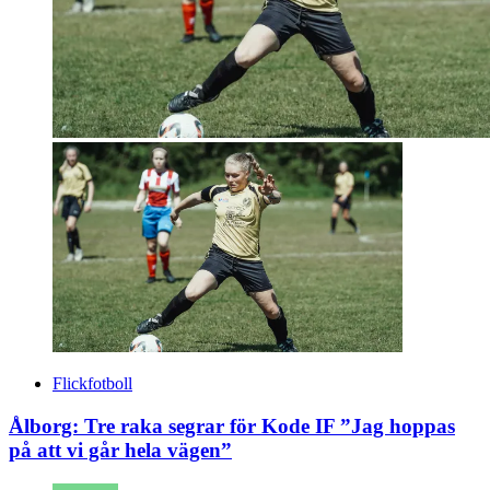
Flickfotboll
Ålborg: Tre raka segrar för Kode IF ”Jag hoppas
på att vi går hela vägen”