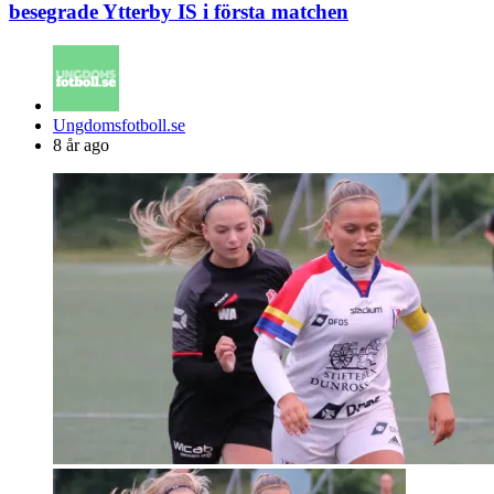
besegrade Ytterby IS i första matchen
Posted
Ungdomsfotboll.se
by
8 år ago