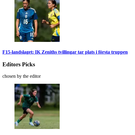
F15-landslaget: IK Zeniths tvillingar tar plats i första truppen
Editors Picks
chosen by the editor