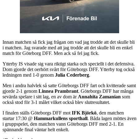
Innan matchen så fick jag frågan om vad jag trodde att det skulle bli
i matchen. Jag svarade med att jag trodde att det skulle bli en enkel
match för Göteborg DFF. Men ack så fel jag fick.
Ytterby IS visade sig vara riktigt starka och speciellt i det defensiva.
Dom gjorde det oerhört svårt för Göteborgs DFF. Ytterby tog också
ledningen med 1-0 genom
Julia Cederberg
.
Men i andra halvlek så satte Göteborgs DFF fart och kvitterade samt
gjorde 2-1 genom
Linnea Prambrant
. Göteborgs DFF har många
sevärda spelare i sitt lag, en av dom är
Annahita Zamanian
som
också stod för 3-1 målet vilket också blev slutresultatet.
I finalen ställs Göteborgs DFF mot
IFK Björkö
, den matchen
startar 17:30 @
Hammarkullens sporthall
. Båda lagen möttes även
i gruppspelet, den matchen vann Göteborgs DFF med 2-1. En
spännande final väntar helt enkelt.