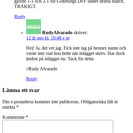
gjorde 1-1 och 2-1 för Göteborgs DFF under denna match.
TRÅKIGT.
Reply
RudyAlvarado
skriver:
12 år ago kl. 10:48 e m
Hej! Ja, det vet jag. Fick inte tag på hennes namn och
visste inte vad hon hette när inlägget skrev. Har dock
ändrat på inlägget nu. Tack för detta.
//Rudy Alvarado
Reply
Lämna ett svar
Din e-postadress kommer inte publiceras.
Obligatoriska fält är
märkta
*
Kommentar
*