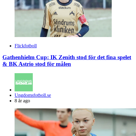
Flickfotboll
Gathenhielm Cup: IK Zenith stod för det fina spelet
& BK Astrio stod för målen
Posted
Ungdomsfotboll.se
by
8 år ago