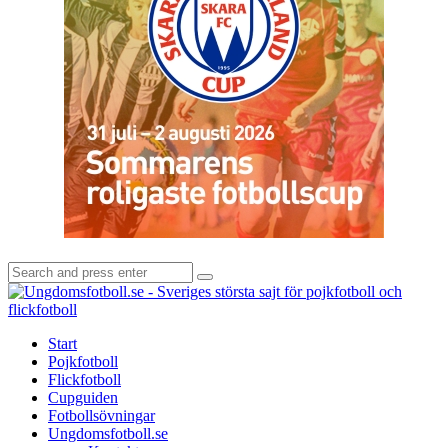
Search
Search
for:
U
-
S
Start
s
Pojkfotboll
s
Flickfotboll
f
Cupguiden
p
Fotbollsövningar
o
Ungdomsfotboll.se
f