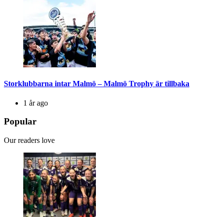
Storklubbarna intar Malmö – Malmö Trophy är tillbaka
1 år ago
Popular
Our readers love