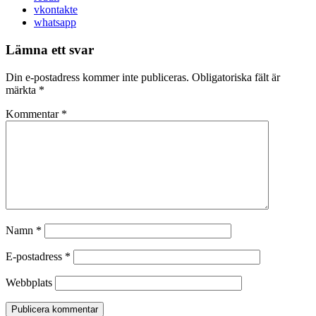
vkontakte
whatsapp
Lämna ett svar
Din e-postadress kommer inte publiceras.
Obligatoriska fält är
märkta
*
Kommentar
*
Namn
*
E-postadress
*
Webbplats