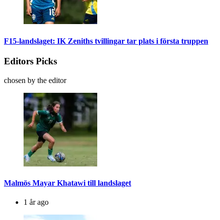
F15-landslaget: IK Zeniths tvillingar tar plats i första truppen
Editors Picks
chosen by the editor
Malmös Mayar Khatawi till landslaget
1 år ago