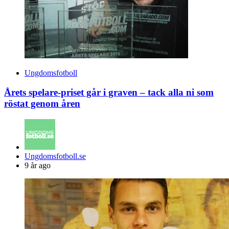
Ungdomsfotboll
Årets spelare-priset går i graven – tack alla ni som
röstat genom åren
Posted
Ungdomsfotboll.se
by
9 år ago