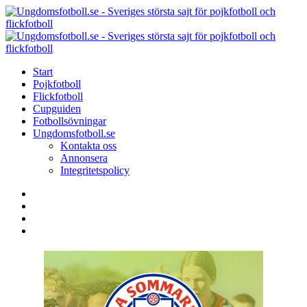
Menu
Search
Menu
U
-
S
Start
s
Pojkfotboll
s
Flickfotboll
f
Cupguiden
p
Fotbollsövningar
o
Ungdomsfotboll.se
f
Kontakta oss
Annonsera
Integritetspolicy
Search