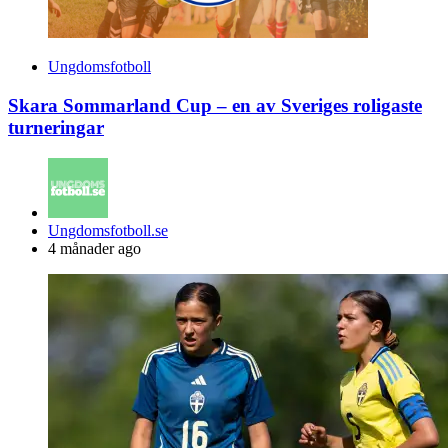
Ungdomsfotboll
Skara Sommarland Cup – en av Sveriges roligaste
turneringar
Posted
Ungdomsfotboll.se
by
4 månader ago