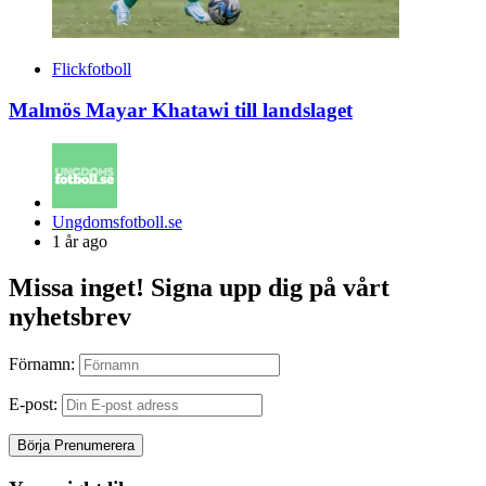
Flickfotboll
Malmös Mayar Khatawi till landslaget
Posted
Ungdomsfotboll.se
by
1 år ago
Missa inget! Signa upp dig på vårt
nyhetsbrev
Förnamn:
E-post: