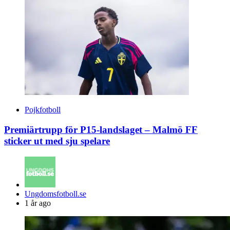
Pojkfotboll
Premiärtrupp för P15-landslaget – Malmö FF
sticker ut med sju spelare
Posted
Ungdomsfotboll.se
by
1 år ago