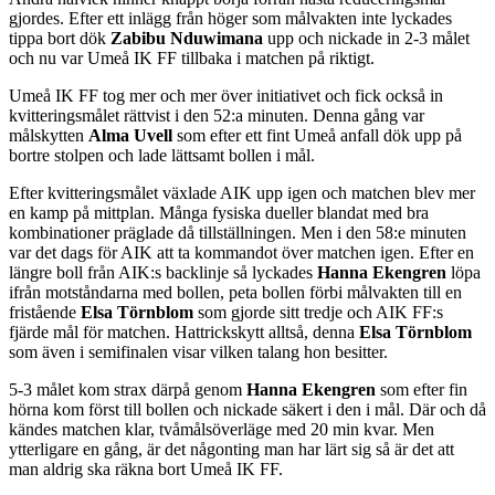
gjordes. Efter ett inlägg från höger som målvakten inte lyckades
tippa bort dök
Zabibu Nduwimana
upp och nickade in 2-3 målet
och nu var Umeå IK FF tillbaka i matchen på riktigt.
Umeå IK FF tog mer och mer över initiativet och fick också in
kvitteringsmålet rättvist i den 52:a minuten. Denna gång var
målskytten
Alma Uvell
som efter ett fint Umeå anfall dök upp på
bortre stolpen och lade lättsamt bollen i mål.
Efter kvitteringsmålet växlade AIK upp igen och matchen blev mer
en kamp på mittplan. Många fysiska dueller blandat med bra
kombinationer präglade då tillställningen. Men i den 58:e minuten
var det dags för AIK att ta kommandot över matchen igen. Efter en
längre boll från AIK:s backlinje så lyckades
Hanna Ekengren
löpa
ifrån motståndarna med bollen, peta bollen förbi målvakten till en
fristående
Elsa Törnblom
som gjorde sitt tredje och AIK FF:s
fjärde mål för matchen. Hattrickskytt alltså, denna
Elsa Törnblom
som även i semifinalen visar vilken talang hon besitter.
5-3 målet kom strax därpå genom
Hanna Ekengren
som efter fin
hörna kom först till bollen och nickade säkert i den i mål. Där och då
kändes matchen klar, tvåmålsöverläge med 20 min kvar. Men
ytterligare en gång, är det någonting man har lärt sig så är det att
man aldrig ska räkna bort Umeå IK FF.