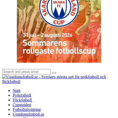
Search
Search
for:
U
-
S
Start
s
Pojkfotboll
s
Flickfotboll
f
Cupguiden
p
Fotbollsövningar
o
Ungdomsfotboll.se
f