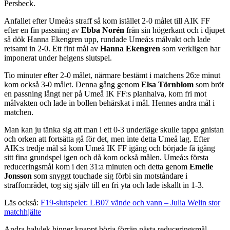
Persbeck.
Anfallet efter Umeå:s straff så kom istället 2-0 målet till AIK FF
efter en fin passning av
Ebba Norén
från sin högerkant och i djupet
så dök Hanna Ekengren upp, rundade Umeå:s målvakt och lade
retsamt in 2-0. Ett fint mål av
Hanna Ekengren
som verkligen har
imponerat under helgens slutspel.
Tio minuter efter 2-0 målet, närmare bestämt i matchens 26:e minut
kom också 3-0 målet. Denna gång genom
Elsa Törnblom
som bröt
en passning långt ner på Umeå IK FF:s planhalva, kom fri mot
målvakten och lade in bollen behärskat i mål. Hennes andra mål i
matchen.
Man kan ju tänka sig att man i ett 0-3 underläge skulle tappa gnistan
och orken att fortsätta gå för det, men inte detta Umeå lag. Efter
AIK:s tredje mål så kom Umeå IK FF igång och började få igång
sitt fina grundspel igen och då kom också målen. Umeå:s första
reduceringsmål kom i den 31:a minuten och detta genom
Emelie
Jonsson
som snyggt touchade sig förbi sin motståndare i
straffområdet, tog sig själv till en fri yta och lade iskallt in 1-3.
Läs också:
F19-slutspelet: LB07 vände och vann – Julia Welin stor
matchhjälte
Andra halvlek hinner knappt börja förrän nästa reduceringsmål