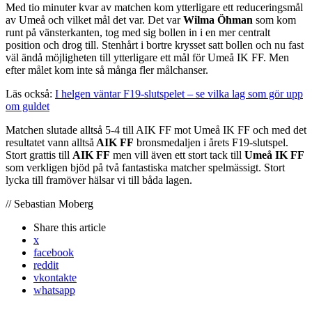
Med tio minuter kvar av matchen kom ytterligare ett reduceringsmål
av Umeå och vilket mål det var. Det var
Wilma Öhman
som kom
runt på vänsterkanten, tog med sig bollen in i en mer centralt
position och drog till. Stenhårt i bortre krysset satt bollen och nu fast
väl ändå möjligheten till ytterligare ett mål för Umeå IK FF. Men
efter målet kom inte så många fler målchanser.
Läs också:
I helgen väntar F19-slutspelet – se vilka lag som gör upp
om guldet
Matchen slutade alltså 5-4 till AIK FF mot Umeå IK FF och med det
resultatet vann alltså
AIK FF
bronsmedaljen i årets F19-slutspel.
Stort grattis till
AIK FF
men vill även ett stort tack till
Umeå IK FF
som verkligen bjöd på två fantastiska matcher spelmässigt. Stort
lycka till framöver hälsar vi till båda lagen.
// Sebastian Moberg
Share
this article
x
facebook
reddit
vkontakte
whatsapp