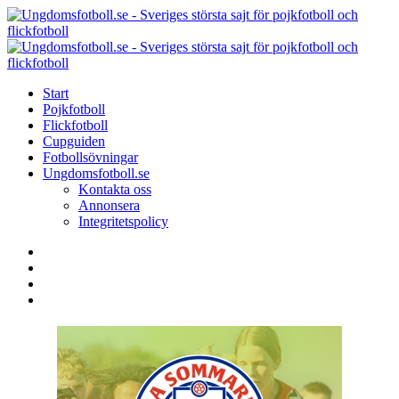
Menu
Search
Menu
U
-
S
Start
s
Pojkfotboll
s
Flickfotboll
f
Cupguiden
p
Fotbollsövningar
o
Ungdomsfotboll.se
f
Kontakta oss
Annonsera
Integritetspolicy
Search