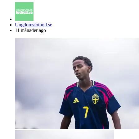
Posted
Ungdomsfotboll.se
by
11 månader ago