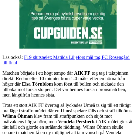
Läs också:
F19-slutspelet: Matilda Liljefors mål tog FC Rosengård
till final
Matchen började i ett högt tempo där
AIK FF
tog tag i taktpinnen
direkt. Redan efter 10 minuter kom 1-0 målet efter en hörna från
höger där
Elsa Törnblom
kom först till bollen och nickade den
tillbaka mot första stolpen. Det var hennes första i bronsmatchen,
men långtifrån hennes sista.
Trots ett stort AIK FF övertag så lyckades Umeå ta sig till ett riktigt
bra läge i straffområdet där en Umeå spelare fälls och straff tilldöms.
Wilma Öhman
klev fram till straffpunkten och skjöt mot
målvaktens högra hörn, men
Vendela Persbeck
i AIK målet gick åt
rätt håll och gjorde en strålande räddning. Wilma Öhman skulle
senare i matchen få en ny möjlighet att ta revansch på Vendela