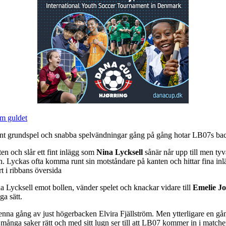
om guldet
t grundspel och snabba spelvändningar gång på gång hotar LB07s bac
en och slår ett fint inlägg som
Nina Lycksell
sånär når upp till men tyvä
lan. Lyckas ofta komma runt sin motståndare på kanten och hittar fina 
t i ribbans översida
a Lycksell emot bollen, vänder spelet och knackar vidare till
Emelie Jo
a sätt.
nna gång av just högerbacken Elvira Fjällström. Men ytterligare en gång 
många saker rätt och med sitt lugn ser till att LB07 kommer in i matchen