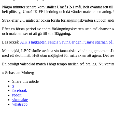
Några minuter senare kom istället Umeås 2-1 mål, helt oväntat sett til
helt plötsligt Umeå IK FF i ledning och då vänder matchen en aning. U
Strax efter 2-1 målet tar också första förlängningskvarten slut och and
Efter en första period av andra förlängningskvarten utan målchanser 
och matchen ser ut att gå till straffläggning.
Läs också:
AIK:s lagkapten Felicia Saving är den ljusaste stjärnan på
Men nejdå, LB07 skulle avsluta sin fantastiska vändning genom att
Ju
med ett skot i mål. Helt utan möjlighet för målvakten att agera. Det res
En otroligt välspelad match i högt tempo mellan två bra lag. Nu vänt
// Sebastian Moberg
Share
this article
x
facebook
reddit
vkontakte
whatsapp