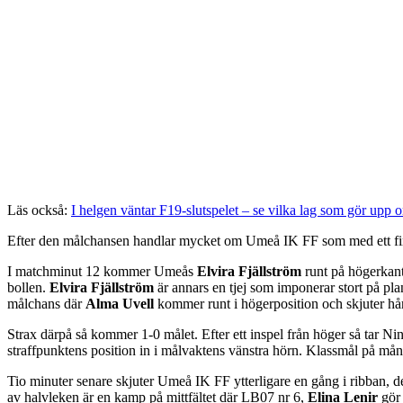
Läs också:
I helgen väntar F19-slutspelet – se vilka lag som gör upp 
Efter den målchansen handlar mycket om Umeå IK FF som med ett fin
I matchminut 12 kommer Umeås
Elvira Fjällström
runt på högerkant
bollen.
Elvira Fjällström
är annars en tjej som imponerar stort på p
målchans där
Alma Uvell
kommer runt i högerposition och skjuter hår
Strax därpå så kommer 1-0 målet. Efter ett inspel från höger så tar Nin
straffpunktens position in i målvaktens vänstra hörn. Klassmål på mång
Tio minuter senare skjuter Umeå IK FF ytterligare en gång i ribban, de
av halvleken är en kamp på mittfältet där LB07 nr 6,
Elina Lenir
gör 