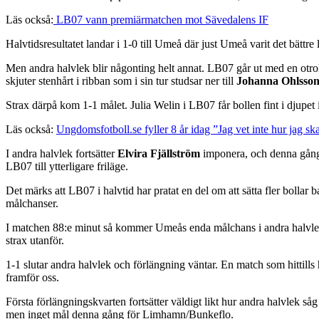
Läs också:
LB07 vann premiärmatchen mot Sävedalens IF
Halvtidsresultatet landar i 1-0 till Umeå där just Umeå varit det bätt
Men andra halvlek blir någonting helt annat. LB07 går ut med en otroli
skjuter stenhårt i ribban som i sin tur studsar ner till
Johanna Ohlsso
Strax därpå kom 1-1 målet. Julia Welin i LB07 får bollen fint i djupet i 
Läs också:
Ungdomsfotboll.se fyller 8 år idag ”Jag vet inte hur jag sk
I andra halvlek fortsätter
Elvira Fjällström
imponera, och denna gång 
LB07 till ytterligare friläge.
Det märks att LB07 i halvtid har pratat en del om att sätta fler bolla
målchanser.
I matchen 88:e minut så kommer Umeås enda målchans i andra halvlek. Eft
strax utanför.
1-1 slutar andra halvlek och förlängning väntar. En match som hittills
framför oss.
Första förlängningskvarten fortsätter väldigt likt hur andra halvlek så
men inget mål denna gång för Limhamn/Bunkeflo.