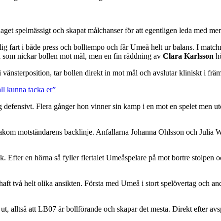
re laget spelmässigt och skapat målchanser för att egentligen leda med m
g fart i både press och bolltempo och får Umeå helt ur balans. I matchmi
n
som nickar bollen mot mål, men en fin räddning av
Clara Karlsson
hö
vänsterposition, tar bollen direkt in mot mål och avslutar kliniskt i främr
all kunna tacka er”
defensivt. Flera gånger hon vinner sin kamp i en mot en spelet men utö
r bakom motståndarens backlinje. Anfallarna Johanna Ohlsson och Julia W
er en hörna så fyller flertalet Umeåspelare på mot bortre stolpen och få
 haft två helt olika ansikten. Första med Umeå i stort spelövertag och an
g ut, alltså att LB07 är bollförande och skapar det mesta. Direkt efter av