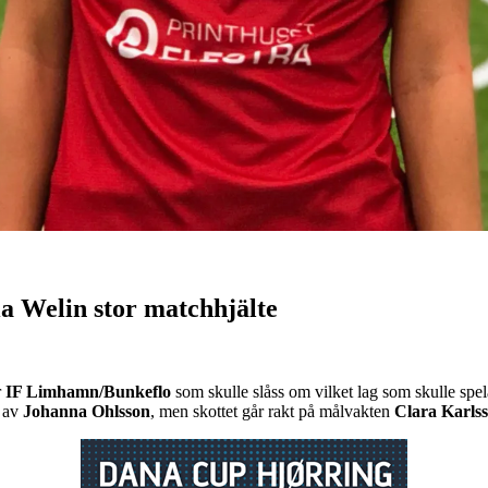
ia Welin stor matchhjälte
r
IF Limhamn/Bunkeflo
som skulle slåss om vilket lag som skulle spel
e av
Johanna Ohlsson
, men skottet går rakt på målvakten
Clara Karls