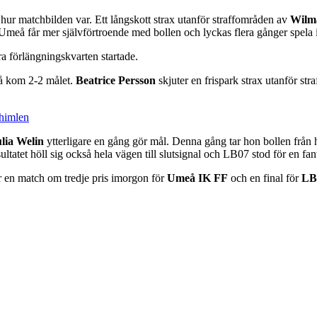
l hur matchbilden var. Ett långskott strax utanför straffområden av
Wilm
meå får mer självförtroende med bollen och lyckas flera gånger spela ig
ra förlängningskvarten startade.
så kom 2-2 målet.
Beatrice Persson
skjuter en frispark strax utanför str
 himlen
lia Welin
ytterligare en gång gör mål. Denna gång tar hon bollen från h
ultatet höll sig också hela vägen till slutsignal och LB07 stod för en fa
ar en match om tredje pris imorgon för
Umeå IK FF
och en final för
LB