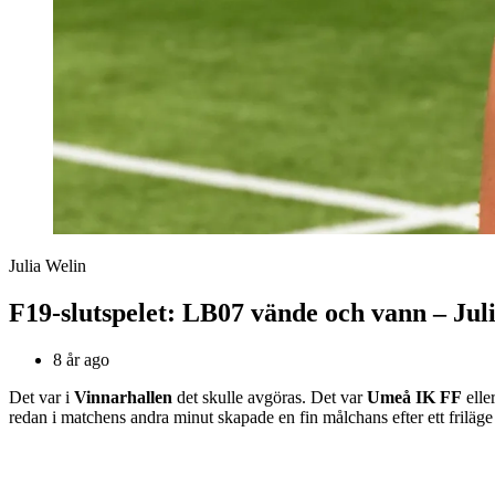
Julia Welin
F19-slutspelet: LB07 vände och vann – Jul
8 år ago
Det var i
Vinnarhallen
det skulle avgöras. Det var
Umeå IK FF
elle
redan i matchens andra minut skapade en fin målchans efter ett friläg