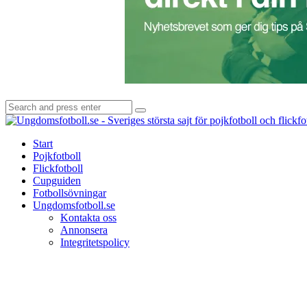
Search
Search
for:
Start
Pojkfotboll
Flickfotboll
Cupguiden
Fotbollsövningar
Ungdomsfotboll.se
Kontakta oss
Annonsera
Integritetspolicy