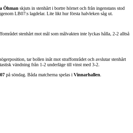
a Öhman
skjuts in stenhårt i bortre hörnet och från ingenstans stod
enom LB07:s lagdelar. Lite likt hur första halvleken såg ut.
affområdet stenhårt mot mål som målvakten inte lyckas hålla, 2-2 alltså
ögerposition, tar bollen inåt mot straffområdet och avslutar stenhårt
ntastisk vändning från 1-2 underläge till vinst med 3-2.
07
på söndag. Båda matcherna spelas i
Vinnarhallen
.