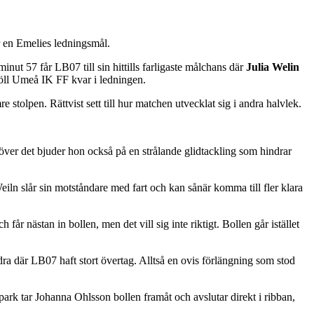
er en Emelies ledningsmål.
nut 57 får LB07 till sin hittills farligaste målchans där
Julia Welin
ll Umeå IK FF kvar i ledningen.
e stolpen. Rättvist sett till hur matchen utvecklat sig i andra halvlek.
ver det bjuder hon också på en strålande glidtackling som hindrar
eiln slår sin motståndare med fart och kan sånär komma till fler klara
r nästan in bollen, men det vill sig inte riktigt. Bollen går istället
dra där LB07 haft stort övertag. Alltså en ovis förlängning som stod
spark tar Johanna Ohlsson bollen framåt och avslutar direkt i ribban,