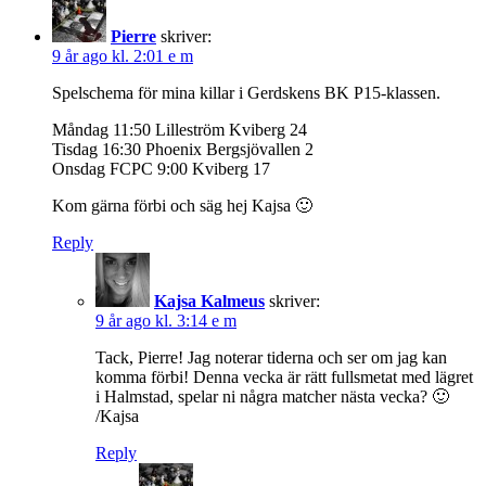
Pierre
skriver:
9 år ago kl. 2:01 e m
Spelschema för mina killar i Gerdskens BK P15-klassen.
Måndag 11:50 Lilleström Kviberg 24
Tisdag 16:30 Phoenix Bergsjövallen 2
Onsdag FCPC 9:00 Kviberg 17
Kom gärna förbi och säg hej Kajsa 🙂
Reply
Kajsa Kalmeus
skriver:
9 år ago kl. 3:14 e m
Tack, Pierre! Jag noterar tiderna och ser om jag kan
komma förbi! Denna vecka är rätt fullsmetat med lägret
i Halmstad, spelar ni några matcher nästa vecka? 🙂
/Kajsa
Reply