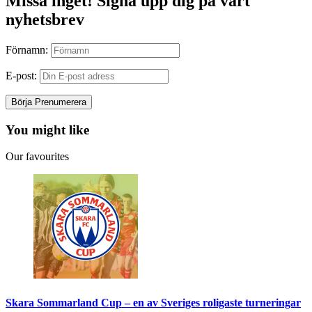
Missa inget! Signa upp dig på vårt
nyhetsbrev
Förnamn:
E-post:
You might like
Our favourites
Skara Sommarland Cup – en av Sveriges roligaste turneringar