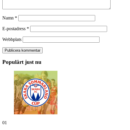
Namn
*
E-postadress
*
Webbplats
Populärt just nu
01