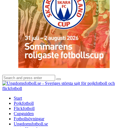
Search
Search
for:
U
-
S
Start
s
Pojkfotboll
s
Flickfotboll
f
Cupguiden
p
Fotbollsövningar
o
Ungdomsfotboll.se
f