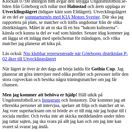
Klockan 07:00 imorgon bitti avgår den snygga Ungdomsfotboll.se-
bilen från Göteborg och rullar mot
Halmstad
och årets upplaga av
Utvecklingslägret
(tidigare känt som Elitlägret). Utvecklingslägret
är en del av
sommarturnén med KIA Motors Sverige
. Där ska jag
rapportera på plats, se matcher och träffa ungdomar från de olika
distriktslagen. Målet är att ni ska få en bra ”bakom kulisserna”-
känsla och kunna ta del av vad som händer. Senare idag kommer jag
att lägga ut ett inlägg med spelschemat för måndagen, och vilka
matcher jag planerar att kika på.
Läs också:
Nio klubbar representerade när Göteborgs distriktslag P-
02 åker till Utvecklingslägret
När lägret är över är det dags att börja ladda för
Gothia Cup
. Jag
planerar att göra intervjuer med olika profiler och personer inför den
stora cupveckan och besöka några träningsmatcher om jag får
chansen.
Men jag kommer att behöva er hjälp!
Håll utkik på
Ungdomsfotboll.se:s
Instagram
och Instastory. Där kommer jag att
eftersöka personer att intervjua, spelare att följa och matcher att se.
Jag vore supertacksam om ni hörde av er till mig när jag hojtar till i
sociala medier. Och tveka inte att skicka meddelanden under tiden
jag rattar sajten, jag ska svara på allt jag kan och om jag inte kan
svaret så svarar jag ändå.