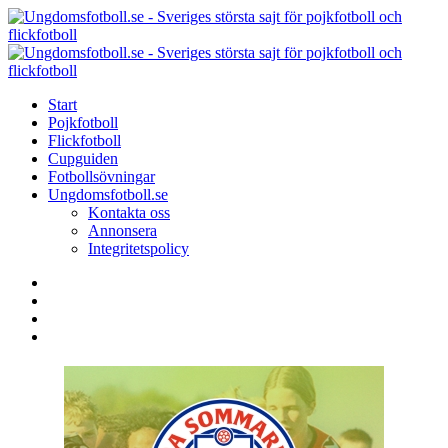
Menu
Search
Menu
U
-
S
Start
s
Pojkfotboll
s
Flickfotboll
f
Cupguiden
p
Fotbollsövningar
o
Ungdomsfotboll.se
f
Kontakta oss
Annonsera
Integritetspolicy
Search