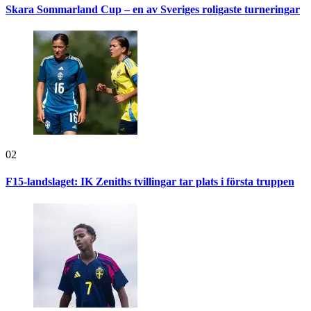
Skara Sommarland Cup – en av Sveriges roligaste turneringar
02
F15-landslaget: IK Zeniths tvillingar tar plats i första truppen