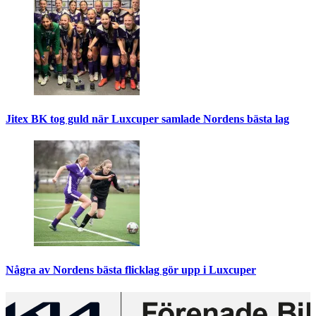
Jitex BK tog guld när Luxcuper samlade Nordens bästa lag
Några av Nordens bästa flicklag gör upp i Luxcuper