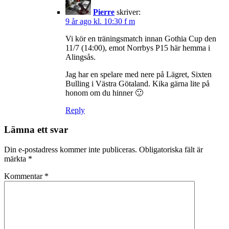
Pierre
skriver:
9 år ago kl. 10:30 f m
Vi kör en träningsmatch innan Gothia Cup den
11/7 (14:00), emot Norrbys P15 här hemma i
Alingsås.
Jag har en spelare med nere på Lägret, Sixten
Bulling i Västra Götaland. Kika gärna lite på
honom om du hinner 🙂
Reply
Lämna ett svar
Din e-postadress kommer inte publiceras.
Obligatoriska fält är
märkta
*
Kommentar
*