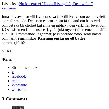
Läs också:
Nu lanserar vi ”Football is my life, Deal with it”
skopåsen
Innan jag avslutar vill jag bara säga tack till Rudy som gett mig detta
stora förtroende. Det är en enorm ära att få ta hand om hans verk
och det ska bli otroligt kul att få en inblick i den värld han lever och
i. Och sist men inte minst ser jag så sjukt mycket fram emot att träffa
alla ER! Drömmande ungdomar, passionerade fotbollsentusiaster
och härliga människor.
Kan man önska sig ett bättre
sommarjobb?
Vi ses!
/Kajsa
Share
this article
x
facebook
reddit
vkontakte
whatsapp
3 Comments