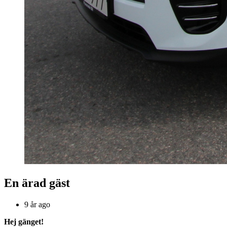
En ärad gäst
9 år ago
Hej gänget!