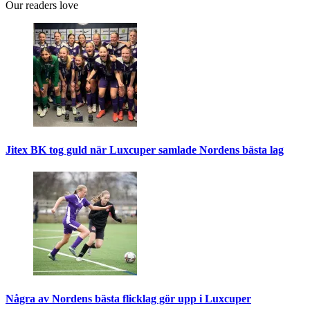
Our readers love
Jitex BK tog guld när Luxcuper samlade Nordens bästa lag
Några av Nordens bästa flicklag gör upp i Luxcuper