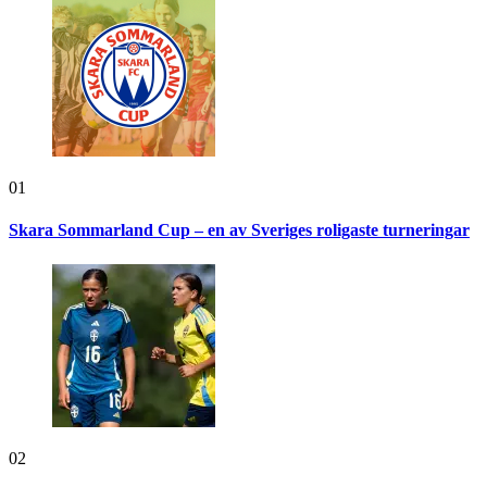
01
Skara Sommarland Cup – en av Sveriges roligaste turneringar
02