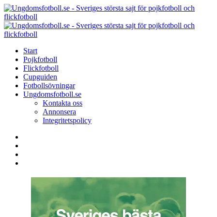
Menu
Search
Menu
U
-
S
Start
s
Pojkfotboll
s
Flickfotboll
f
Cupguiden
p
Fotbollsövningar
o
Ungdomsfotboll.se
f
Kontakta oss
Annonsera
Integritetspolicy
Search