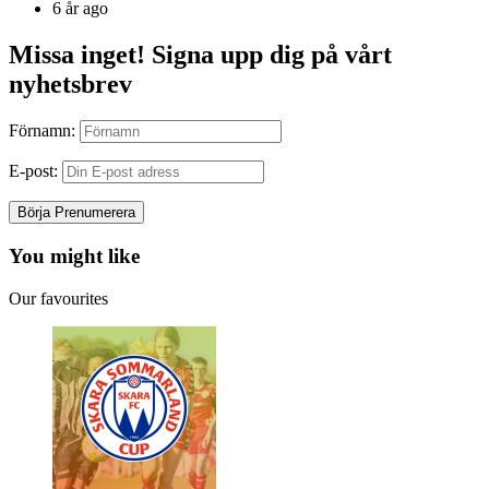
by
6 år ago
Missa inget! Signa upp dig på vårt
nyhetsbrev
Förnamn:
E-post:
You might like
Our favourites