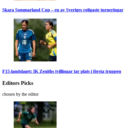
Skara Sommarland Cup – en av Sveriges roligaste turneringar
F15-landslaget: IK Zeniths tvillingar tar plats i första truppen
Editors Picks
chosen by the editor