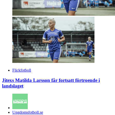
Flickfotboll
Jitexs Matilda Larsson får fortsatt förtroende i
landslaget
Posted
Ungdomsfotboll.se