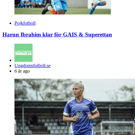
Pojkfotboll
Harun Ibrahim klar för GAIS & Superettan
Posted
Ungdomsfotboll.se
by
6 år ago