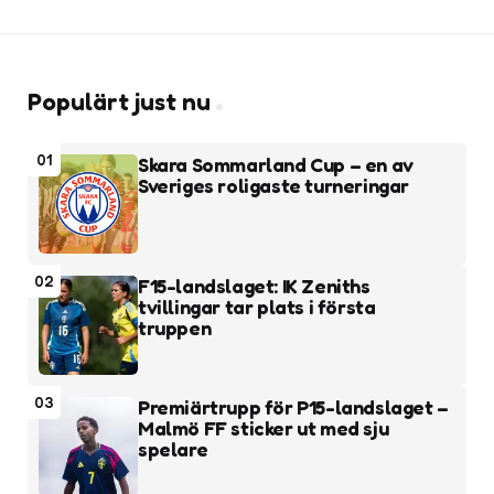
Populärt just nu
01
Skara Sommarland Cup – en av
Sveriges roligaste turneringar
02
F15-landslaget: IK Zeniths
tvillingar tar plats i första
truppen
03
Premiärtrupp för P15-landslaget –
Malmö FF sticker ut med sju
spelare