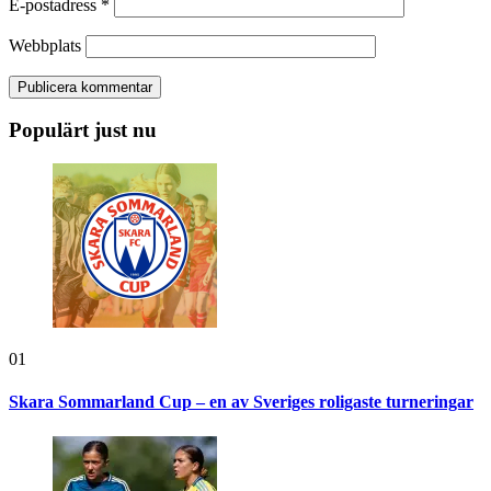
E-postadress
*
Webbplats
Populärt just nu
01
Skara Sommarland Cup – en av Sveriges roligaste turneringar