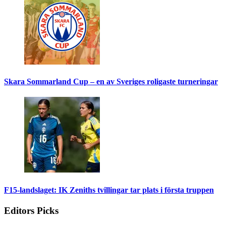
Skara Sommarland Cup – en av Sveriges roligaste turneringar
F15-landslaget: IK Zeniths tvillingar tar plats i första truppen
Editors Picks