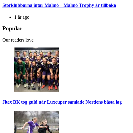
Storklubbarna intar Malmö – Malmö Trophy är tillbaka
1 år ago
Popular
Our readers love
Jitex BK tog guld när Luxcuper samlade Nordens bästa lag