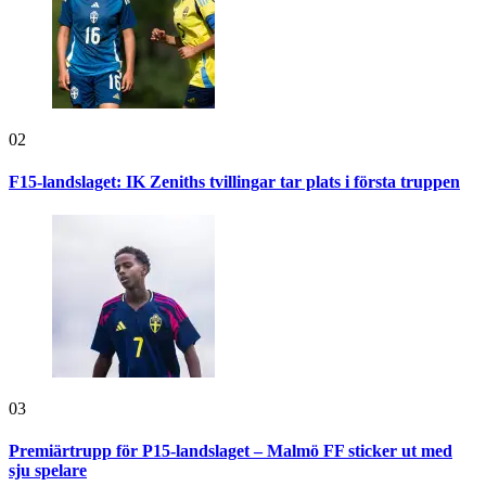
02
F15-landslaget: IK Zeniths tvillingar tar plats i första truppen
03
Premiärtrupp för P15-landslaget – Malmö FF sticker ut med
sju spelare