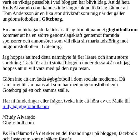
varit en viktigt pusselbit i vad bloggen har blivit idag. Att då heta
RudyAlvarado.com kändes inte längre aktuellt då jag känner att
Tom Andersson är en lika stor drivkraft som mig när det gäller
ungdomsfotbollen i
Göteborg
.
En annan bidragande faktor är att jag tror att namnet
gbgfotboll.com
kommer att ha en större genomslagskraft gentemot framtida
sponsorer och annonsörer som vill rikta sin marknadsföring mot
ungdomsfotbollen i Göteborg.
Jag hoppas att med detta namnbyte få fler läsare och ännu större
spridning. Tack för att ni stöttat bloggen under dessa 4 år och jag
hoppas att ni vill vara med på den nya resan.
Glöm inte att använda #gbgfotboll i dom sociala medierna. Då
samlar vi tillsammans allt som har med ungdomsfotbollen i
Göteborg på ett och samma ställe.
Har ni funderingar eller frågor, tveka inte att höra av er. Maila till
rudy @ gbgfotboll.com
//Rudy Alvarado
Gbgfotboll.com
P.s Ha tålamod då det sker en del förändringar på bloggen, facebook
och Instagram som ni säkert förstår.