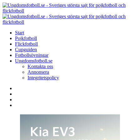
Menu
Search
Menu
U
-
S
Start
s
Pojkfotboll
s
Flickfotboll
f
Cupguiden
p
Fotbollsövningar
o
Ungdomsfotboll.se
f
Kontakta oss
Annonsera
Integritetspolicy
Search