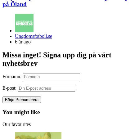
på Öland
Posted
Ungdomsfotboll.se
by
6 år ago
Missa inget! Signa upp dig på vårt
nyhetsbrev
Förnamn:
E-post:
You might like
Our favourites