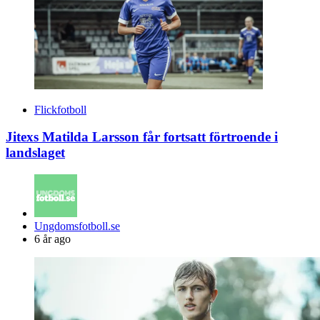
Flickfotboll
Jitexs Matilda Larsson får fortsatt förtroende i
landslaget
Posted
Ungdomsfotboll.se
by
6 år ago