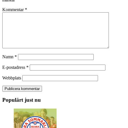
Kommentar
*
Namn
*
E-postadress
*
Webbplats
Populärt just nu