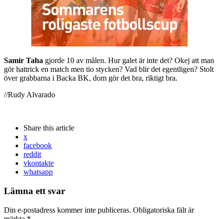
Samir Taha
gjorde 10 av målen. Hur galet är inte det? Okej att man
gör hattrick en match men tio stycken? Vad blir det egentligen? Stolt
över grabbarna i Backa BK, dom gör det bra, riktigt bra.
//Rudy Alvarado
Share
this article
x
facebook
reddit
vkontakte
whatsapp
Lämna ett svar
Din e-postadress kommer inte publiceras.
Obligatoriska fält är
märkta
*