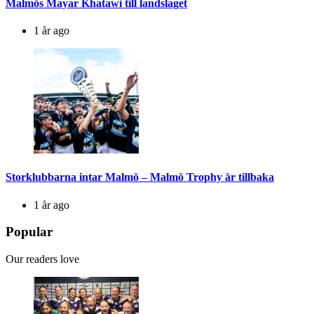
Malmös Mayar Khatawi till landslaget
1 år ago
Storklubbarna intar Malmö – Malmö Trophy är tillbaka
1 år ago
Popular
Our readers love