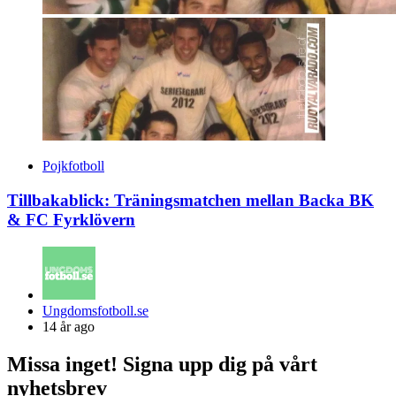
Pojkfotboll
Tillbakablick: Träningsmatchen mellan Backa BK
& FC Fyrklövern
Posted
Ungdomsfotboll.se
by
14 år ago
Missa inget! Signa upp dig på vårt
nyhetsbrev