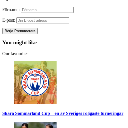
Förnamn:
E-post:
You might like
Our favourites
Skara Sommarland Cup – en av Sveriges roligaste turneringar