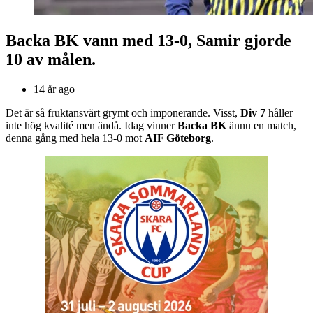
Backa BK vann med 13-0, Samir gjorde
10 av målen.
14 år ago
Det är så fruktansvärt grymt och imponerande. Visst,
Div 7
håller
inte hög kvalité men ändå. Idag vinner
Backa BK
ännu en match,
denna gång med hela 13-0 mot
AIF Göteborg
.