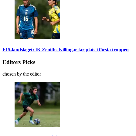
F15-landslaget: IK Zeniths tvillingar tar plats i första truppen
Editors Picks
chosen by the editor