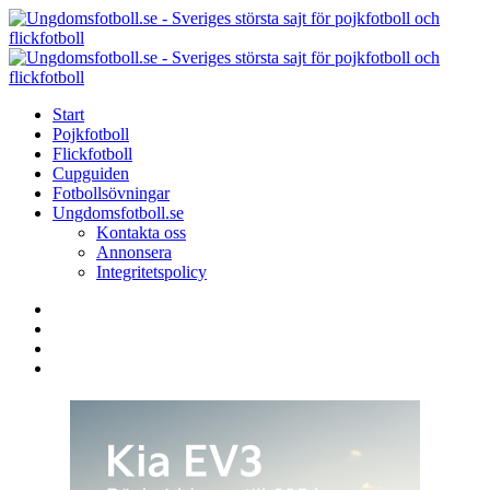
Menu
Search
Menu
U
-
S
Start
s
Pojkfotboll
s
Flickfotboll
f
Cupguiden
p
Fotbollsövningar
o
Ungdomsfotboll.se
f
Kontakta oss
Annonsera
Integritetspolicy
Search