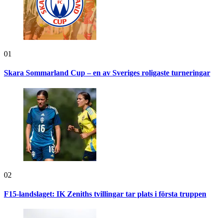
01
Skara Sommarland Cup – en av Sveriges roligaste turneringar
02
F15-landslaget: IK Zeniths tvillingar tar plats i första truppen