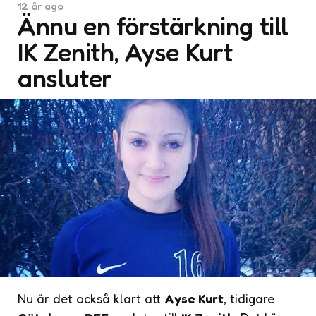
12 år ago
Ännu en förstärkning till
IK Zenith, Ayse Kurt
ansluter
Nu är det också klart att
Ayse Kurt
, tidigare