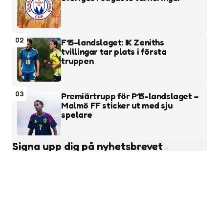
02
F15-landslaget: IK Zeniths
tvillingar tar plats i första
truppen
03
Premiärtrupp för P15-landslaget –
Malmö FF sticker ut med sju
spelare
Signa upp dig på nyhetsbrevet
Subscribe
Läs fler nyheter