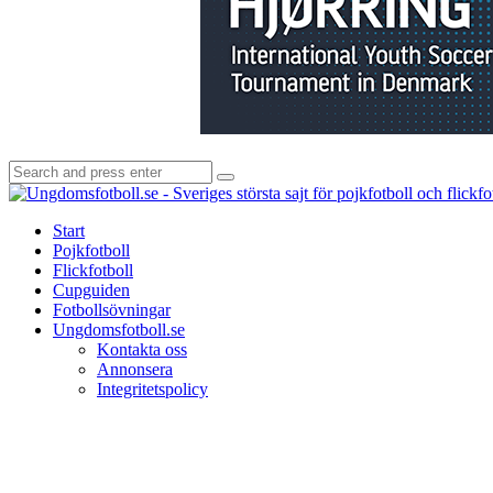
Search
Search
for:
Start
Pojkfotboll
Flickfotboll
Cupguiden
Fotbollsövningar
Ungdomsfotboll.se
Kontakta oss
Annonsera
Integritetspolicy