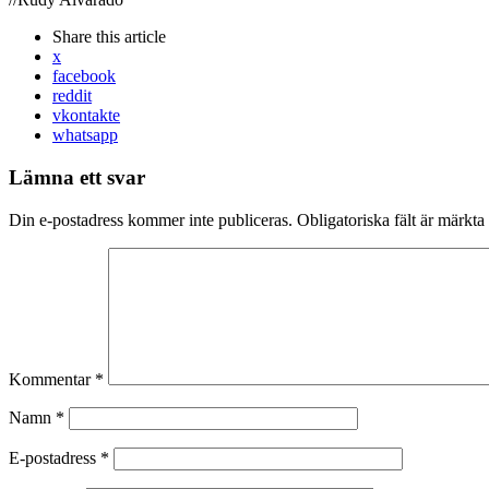
Share
this article
x
facebook
reddit
vkontakte
whatsapp
Lämna ett svar
Din e-postadress kommer inte publiceras.
Obligatoriska fält är märkta
Kommentar
*
Namn
*
E-postadress
*