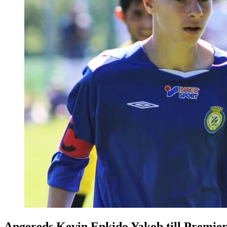
Angereds Kevin Enkido Yakob till Premie