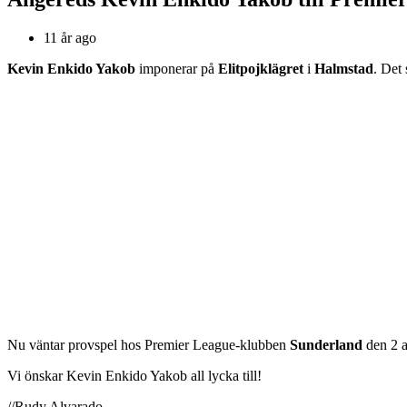
11 år ago
Kevin Enkido Yakob
imponerar på
Elitpojklägret
i
Halmstad
. Det
Nu väntar provspel hos Premier League-klubben
Sunderland
den 2 a
Vi önskar Kevin Enkido Yakob all lycka till!
//Rudy Alvarado