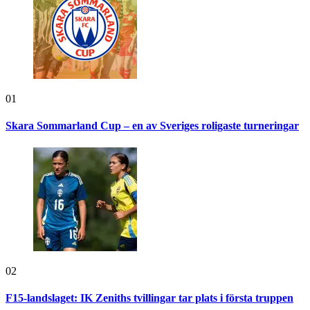
01
Skara Sommarland Cup – en av Sveriges roligaste turneringar
02
F15-landslaget: IK Zeniths tvillingar tar plats i första truppen