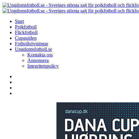
Menu
Search
Menu
Start
Pojkfotboll
Flickfotboll
Cupguiden
Fotbollsövningar
Ungdomsfotboll.se
Kontakta oss
Annonsera
Integritetspolicy
Search