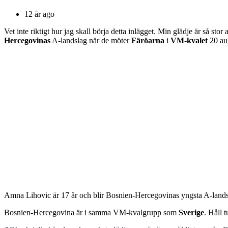
12 år ago
Vet inte riktigt hur jag skall börja detta inlägget. Min glädje är så stor at
Hercegovinas
A-landslag när de möter
Färöarna
i
VM-kvalet
20 aug
Amna Lihovic är 17 år och blir Bosnien-Hercegovinas yngsta A-lands
Bosnien-Hercegovina är i samma VM-kvalgrupp som
Sverige
. Håll 