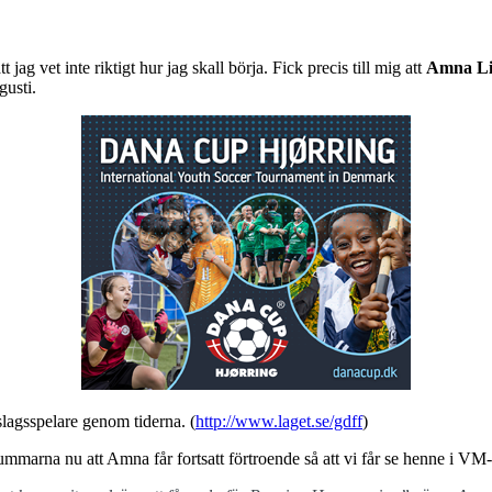
t jag vet inte riktigt hur jag skall börja. Fick precis till mig att
Amna Li
usti.
lagsspelare genom tiderna. (
http://www.laget.se/gdff
)
tummarna nu att Amna får fortsatt förtroende så att vi får se henne i 