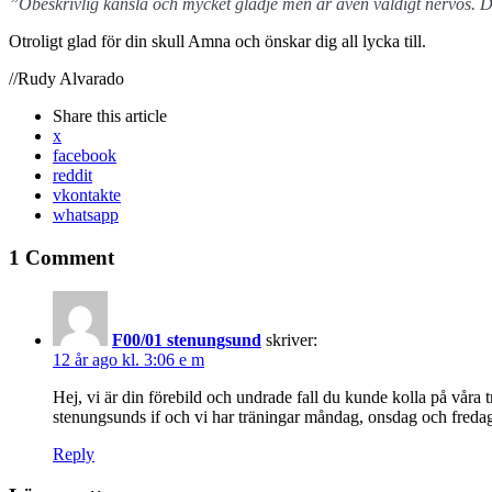
”Obeskrivlig känsla och mycket glädje men är även väldigt nervös. D
Otroligt glad för din skull Amna och önskar dig all lycka till.
//Rudy Alvarado
Share
this article
x
facebook
reddit
vkontakte
whatsapp
1 Comment
F00/01 stenungsund
skriver:
12 år ago kl. 3:06 e m
Hej, vi är din förebild och undrade fall du kunde kolla på våra tr
stenungsunds if och vi har träningar måndag, onsdag och fredag
Reply