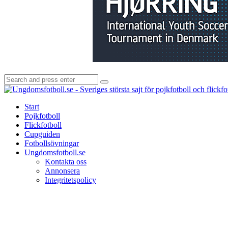
Search
Search
for:
Start
Pojkfotboll
Flickfotboll
Cupguiden
Fotbollsövningar
Ungdomsfotboll.se
Kontakta oss
Annonsera
Integritetspolicy