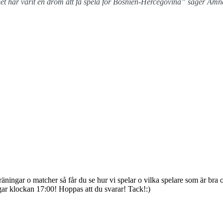
et har varit en dröm att få spela för Bosnien-Hercegovina”
säger Amna
äningar o matcher så får du se hur vi spelar o vilka spelare som är bra os
ar klockan 17:00! Hoppas att du svarar! Tack!:)