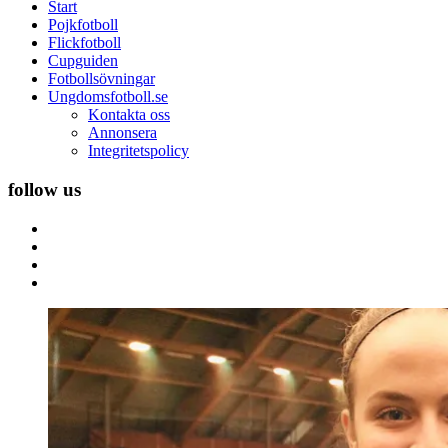
sajt
Start
för
Pojkfotboll
pojkfotboll
Flickfotboll
och
Cupguiden
flickfotboll
Fotbollsövningar
Ungdomsfotboll.se
Kontakta oss
Annonsera
Integritetspolicy
follow us