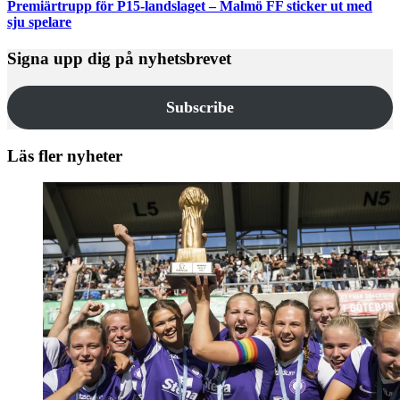
Premiärtrupp för P15-landslaget – Malmö FF sticker ut med
sju spelare
Signa upp dig på nyhetsbrevet
Subscribe
Läs fler nyheter