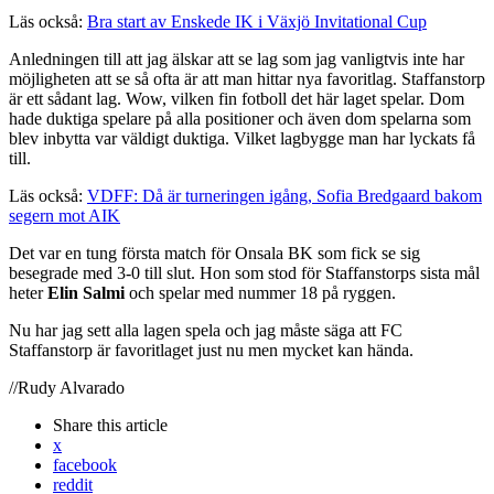
Läs också:
Bra start av Enskede IK i Växjö Invitational Cup
Anledningen till att jag älskar att se lag som jag vanligtvis inte har
möjligheten att se så ofta är att man hittar nya favoritlag. Staffanstorp
är ett sådant lag. Wow, vilken fin fotboll det här laget spelar. Dom
hade duktiga spelare på alla positioner och även dom spelarna som
blev inbytta var väldigt duktiga. Vilket lagbygge man har lyckats få
till.
Läs också:
VDFF: Då är turneringen igång, Sofia Bredgaard bakom
segern mot AIK
Det var en tung första match för Onsala BK som fick se sig
besegrade med 3-0 till slut. Hon som stod för Staffanstorps sista mål
heter
Elin Salmi
och spelar med nummer 18 på ryggen.
Nu har jag sett alla lagen spela och jag måste säga att FC
Staffanstorp är favoritlaget just nu men mycket kan hända.
//Rudy Alvarado
Share
this article
x
facebook
reddit