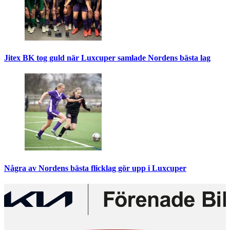
Jitex BK tog guld när Luxcuper samlade Nordens bästa lag
Några av Nordens bästa flicklag gör upp i Luxcuper