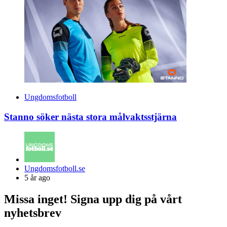
Ungdomsfotboll
Stanno söker nästa stora målvaktsstjärna
Posted
Ungdomsfotboll.se
by
5 år ago
Missa inget! Signa upp dig på vårt
nyhetsbrev