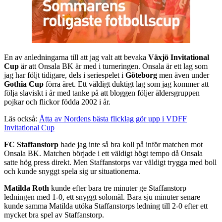
En av anledningarna till att jag valt att bevaka
Växjö Invitational
Cup
är att Onsala BK är med i turneringen. Onsala är ett lag som
jag har följt tidigare, dels i seriespelet i
Göteborg
men även under
Gothia Cup
förra året. Ett väldigt duktigt lag som jag kommer att
följa slaviskt i år med tanke på att bloggen följer åldersgruppen
pojkar och flickor födda 2002 i år.
Läs också:
Åtta av Nordens bästa flicklag gör upp i VDFF
Invitational Cup
FC Staffanstorp
hade jag inte så bra koll på inför matchen mot
Onsala BK. Matchen började i ett väldigt högt tempo då Onsala
satte hög press direkt. Men Staffanstorps var väldigt trygga med boll
och kunde snyggt spela sig ur situationerna.
Matilda Roth
kunde efter bara tre minuter ge Staffanstorp
ledningen med 1-0, ett snyggt solomål. Bara sju minuter senare
kunde samma Matilda utöka Staffanstorps ledning till 2-0 efter ett
mycket bra spel av Staffanstorp.