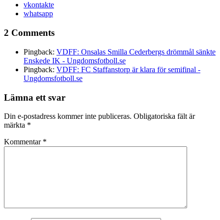
vkontakte
whatsapp
2 Comments
Pingback:
VDFF: Onsalas Smilla Cederbergs drömmål sänkte
Enskede IK - Ungdomsfotboll.se
Pingback:
VDFF: FC Staffanstorp är klara för semifinal -
Ungdomsfotboll.se
Lämna ett svar
Din e-postadress kommer inte publiceras.
Obligatoriska fält är
märkta
*
Kommentar
*