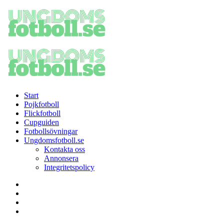
Menu
Search
Menu
Ungdomsfotboll.se
-
Sveriges
största
sajt
för
Start
pojkfotboll
Pojkfotboll
och
Flickfotboll
flickfotboll
Cupguiden
Fotbollsövningar
Ungdomsfotboll.se
Kontakta oss
Annonsera
Integritetspolicy