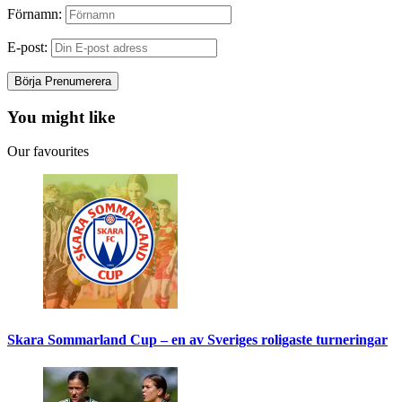
Förnamn:
E-post:
You might like
Our favourites
Skara Sommarland Cup – en av Sveriges roligaste turneringar