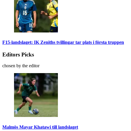
F15-landslaget: IK Zeniths tvillingar tar plats i första truppen
Editors Picks
chosen by the editor
Malmös Mayar Khatawi till landslaget