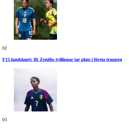
02
F15-landslaget: IK Zeniths tvillingar tar plats i första truppen
03