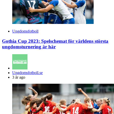
Ungdomsfotboll
Gothia Cup 2023: Spelschemat för världens största
ungdomsturnering är här
Posted
Ungdomsfotboll.se
by
3 år ago