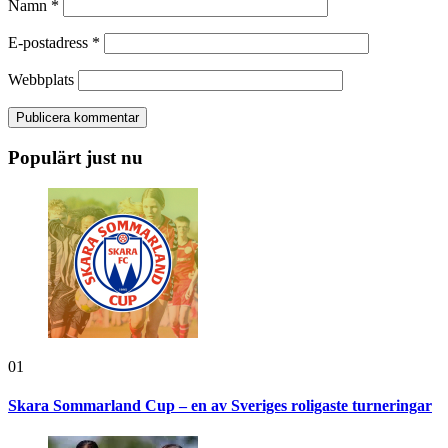
Namn
*
E-postadress
*
Webbplats
Populärt just nu
01
Skara Sommarland Cup – en av Sveriges roligaste turneringar