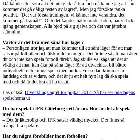
Då kändes det som att det inte gick så bra, och då kände jag att ”nu
kommer det gå dåligt resten av lägret”. Men jag försökte tänka
positivt. ”Det var första träningen, vi känner inte varandra, det
kommer gå framåt!”. Och det kändes bättre under tiden, när vi fick
igång gemenskapen. Alla bjöd på sig själva och det var jättebra
stämning.
Varför är det bra med såna här läger?
– Personligen tror jag att man kommer till ett sånt läger för att man
satsar på fotbollen och älskar det man gör. Det är inte så att man åker
dit och inte kan spela fotboll direkt. Jag skulle väl säga att det är
viktigt att man kan åka på såna läger för att utvecklas, bli bättre
individuellt och kunna spela med andra. För sedan kommer ju
landslag och så vidare, och det är ju ett helt nytt lag då ska spela
med och då är det bra att ha testat.
Läs också:
Utvecklingslägret för pojkar 2017: Så här ser onsdagens
spelschema ut
Du har spelat i IFK Göteborg i ett år nu. Hur är det att spela
med dem?
– Det är jätteroligt och IFK satsar väldigt mycket. Det finns så
många bra spelare.
Har du några förebilder inom fotbollen?