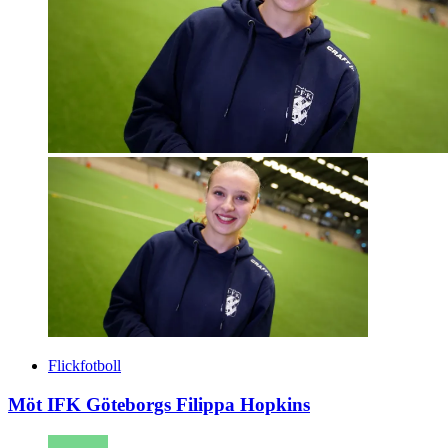
Flickfotboll
Möt IFK Göteborgs Filippa Hopkins