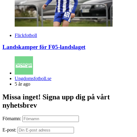
Flickfotboll
Landskamper för F05-landslaget
Posted
Ungdomsfotboll.se
by
5 år ago
Missa inget! Signa upp dig på vårt
nyhetsbrev
Förnamn:
E-post: