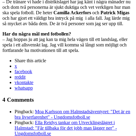
– De tränare vi hade i distriktslaget har jag känt i några månader nu
och dom två personerna är sjukt duktiga och vet verkligen hur man
ska spela fotboll. De heter
Camilla Ackerfors
och
Patrick Migas
och har gjort ett väldigt bra intryck på mig i alla fall. Jag lärde mig
så mycket av båda dem. De är två personer som jag ser upp till.
Har du några mål med fotbollen?
– Jag hoppas ju att jag kan ta mig hela vägen till ett landslag, eller
spela i ett allsvenskt lag. Jag vill komma så långt som möjligt och
fortfarande ha motivationen till att spela.
Share
this article
x
facebook
reddit
vkontakte
whatsapp
4 Comments
Pingback:
Moa Karlsson om Halmstadsäventyret: "Det är en
bra livserfarenhet" - Ungdomsfotboll.se
Pingback:
Ella Reidys tankar om Utvecklingslägret i
Halmstad: "Får tillbaka för det jobb man lägger ner" -
Ungdomsfotboll.se