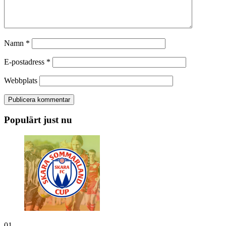
Namn
*
E-postadress
*
Webbplats
Populärt just nu
01