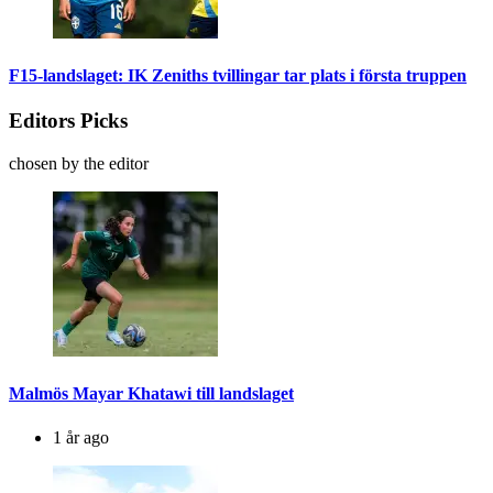
F15-landslaget: IK Zeniths tvillingar tar plats i första truppen
Editors Picks
chosen by the editor
Malmös Mayar Khatawi till landslaget
1 år ago