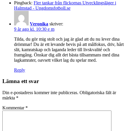
Pingback:
Fler tankar från flickornas Utvecklingsläger i
Halmstad - Ungdomsfotboll.se
Veronika
skriver:
9 år ago kl. 10:30 e m
Tilda, du gör mig stolt och jag är glad att du nu lever dina
drömmar! Du är ett levande bevis på att målfokus, driv, hårt
slit, kamratskap och laganda leder till livskvalité och
framgång. Önskar dig allt det bästa tillsammans med dina
lagkamrater, oavsett vilket lag du spelar med.
Reply
Lämna ett svar
Din e-postadress kommer inte publiceras.
Obligatoriska fält är
märkta
*
Kommentar
*