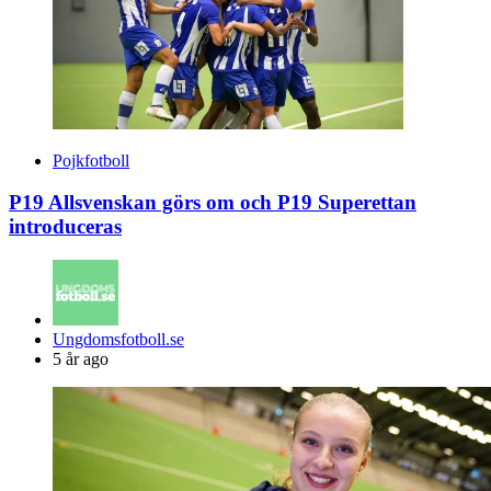
Pojkfotboll
P19 Allsvenskan görs om och P19 Superettan
introduceras
Posted
Ungdomsfotboll.se
by
5 år ago