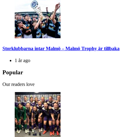
Storklubbarna intar Malmö – Malmö Trophy är tillbaka
1 år ago
Popular
Our readers love