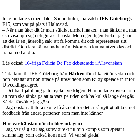
Idag pratade vi med Tilda Sannerholm, målvakt i
IFK Göteborg
s
F15, som var på plats i Halmstad.
– När man åker dit är man väldigt pirrig i magen, man tänker att man
ska visa upp sig och göra sitt bästa. Men egentligen tycker jag bara
att det är en jätterolig sak, att få komma dit och representera sitt
distrikt. Och lära känna andra människor och kunna utvecklas och
träna med andra.
Läs också:
16-åriga Felicia De Feo debuterade i Allsvenskan
Tilda kom till IFK Göteborg från
Häcken
för cirka ett år sedan och
hon berättar att hon tittade på tipsvideon som Rudy spelade in inför
Utvecklingslägret.
– Det har hjälpt mig jättemycket verkligen. Han pratade mycket om
att man ska tänka på att ta vara på tiden och ha kul så länge det går.
Så det försökte jag göra.
– Jag önskar att flera skulle få åka dit för det är så nyttigt att ta emot
feedback från andra personer, som man inte känner.
Hur var känslan när du blev uttagen?
– Jag var så glad! Jag skrev direkt till min kompis som spelar i
samma lag, som också kom med. Vi var så glada!