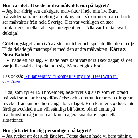
Hur var det att se de andra målvakterna på lägret?
– Jag har aldrig sett duktigare målvakter i hela mitt liv. Bara
målvakterna från Göteborg är duktiga och så kommer man dit och
ser målvakter från hela Sverige. Det var verkligen en stor
konkurrens, mellan alla spelare egentligen. Alla var fruktansvärt
duktiga!
Göteborgslaget vann två av sina matcher och spelade lika den tredje.
Tilda delade på matchspelet med den andra målvakten,
Kärra
:s
Nora
Bahtiri
.
– Vi hade ett bra lag. Vi hade bara känt varandra i sex dagar, så det
var ju lite svårt att spela ihop sig. Men det gick bra!
Läs också:
Nu lanserar vi ”Football is my life, Deal with it”
skopåsen
Tilda, som fyller 15 i november, beskriver sig själv som en orädd
målvakt som har bra spelförståelse och kommunicerar och dirigerar
mycket från sin position längst bak i laget. Hon känner sig dock inte
färdigutvecklad utan vill ständigt bli bättre, bland annat på
reaktionsförmågan och att kunna agera snabbare i speciella
situationer.
Hur gick det för dig personligen på lägret?
– Jag tycker att det gick jättebra. Första dagen hade vi bara träning.