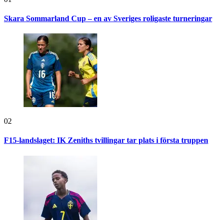
Skara Sommarland Cup – en av Sveriges roligaste turneringar
02
F15-landslaget: IK Zeniths tvillingar tar plats i första truppen