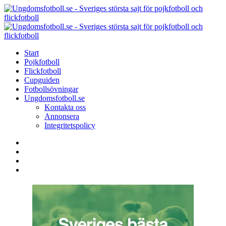
Menu
Search
Menu
U
-
S
Start
s
Pojkfotboll
s
Flickfotboll
f
Cupguiden
p
Fotbollsövningar
o
Ungdomsfotboll.se
f
Kontakta oss
Annonsera
Integritetspolicy
Search