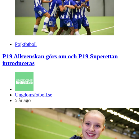
Pojkfotboll
P19 Allsvenskan görs om och P19 Superettan
introduceras
Posted
Ungdomsfotboll.se
by
5 år ago