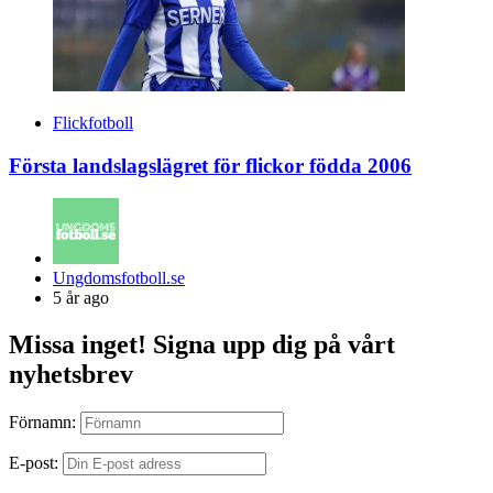
Flickfotboll
Första landslagslägret för flickor födda 2006
Posted
Ungdomsfotboll.se
by
5 år ago
Missa inget! Signa upp dig på vårt
nyhetsbrev
Förnamn:
E-post: