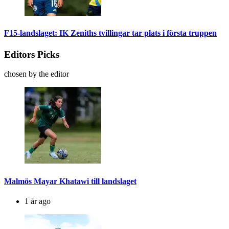
F15-landslaget: IK Zeniths tvillingar tar plats i första truppen
Editors Picks
chosen by the editor
Malmös Mayar Khatawi till landslaget
1 år ago