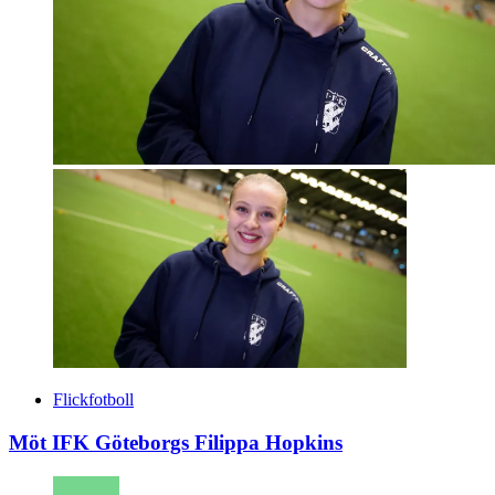
Flickfotboll
Möt IFK Göteborgs Filippa Hopkins