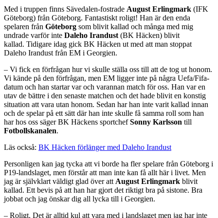
Med i truppen finns Sävedalen-fostrade
August Erlingmark
(IFK
Göteborg) från Göteborg. Fantastiskt roligt! Han är den enda
spelaren från
Göteborg
som blivit kallad och många med mig
undrade varför inte
Daleho Irandust
(BK Häcken) blivit
kallad. Tidigare idag gick BK Häcken ut med att man stoppat
Daleho Irandust från EM i Georgien.
– Vi fick en förfrågan hur vi skulle ställa oss till att de tog ut honom.
Vi kände på den förfrågan, men EM ligger inte på några Uefa/Fifa-
datum och han startar var och varannan match för oss. Han var en
utav de bättre i den senaste matchen och det hade blivit en konstig
situation att vara utan honom. Sedan har han inte varit kallad innan
och de spelar på ett sätt där han inte skulle få samma roll som han
har hos oss säger BK Häckens sportchef
Sonny Karlsson
till
Fotbollskanalen
.
Läs också:
BK Häcken förlänger med Daleho Irandust
Personligen kan jag tycka att vi borde ha fler spelare från Göteborg i
P19-landslaget, men förstår att man inte kan få allt här i livet. Men
jag är självklart väldigt glad över att
August Erlingmark
blivit
kallad. Ett bevis på att han har gjort det riktigt bra på sistone. Bra
jobbat och jag önskar dig all lycka till i Georgien.
– Roligt. Det är alltid kul att vara med i landslaget men jag har inte