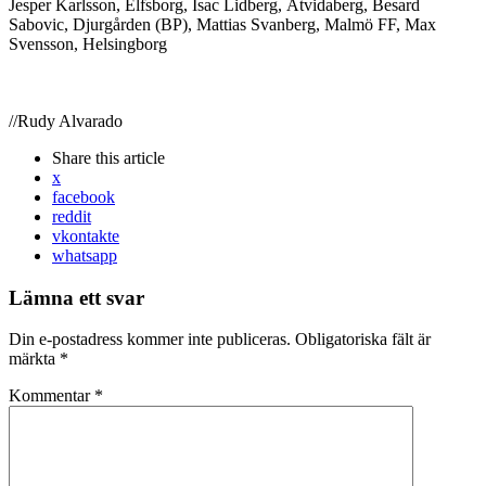
Jesper Karlsson, Elfsborg, Isac Lidberg, Åtvidaberg, Besard
Sabovic, Djurgården (BP), Mattias Svanberg, Malmö FF, Max
Svensson, Helsingborg
//Rudy Alvarado
Share
this article
x
facebook
reddit
vkontakte
whatsapp
Lämna ett svar
Din e-postadress kommer inte publiceras.
Obligatoriska fält är
märkta
*
Kommentar
*