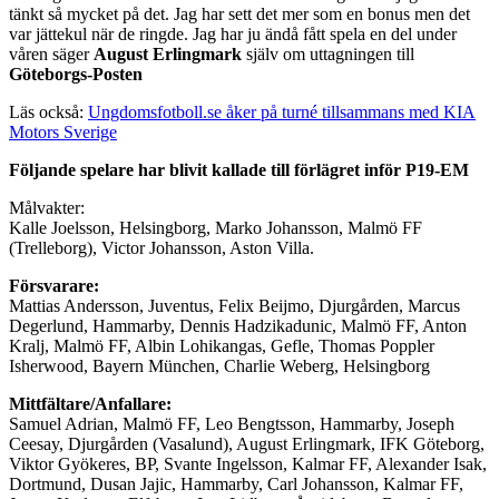
tänkt så mycket på det. Jag har sett det mer som en bonus men det
var jättekul när de ringde. Jag har ju ändå fått spela en del under
våren säger
August Erlingmark
själv om uttagningen till
Göteborgs-Posten
Läs också:
Ungdomsfotboll.se åker på turné tillsammans med KIA
Motors Sverige
Följande spelare har blivit kallade till förlägret inför P19-EM
Målvakter:
Kalle Joelsson, Helsingborg, Marko Johansson, Malmö FF
(Trelleborg), Victor Johansson, Aston Villa.
Försvarare:
Mattias Andersson, Juventus, Felix Beijmo, Djurgården, Marcus
Degerlund, Hammarby, Dennis Hadzikadunic, Malmö FF, Anton
Kralj, Malmö FF, Albin Lohikangas, Gefle, Thomas Poppler
Isherwood, Bayern München, Charlie Weberg, Helsingborg
Mittfältare/Anfallare:
Samuel Adrian, Malmö FF, Leo Bengtsson, Hammarby, Joseph
Ceesay, Djurgården (Vasalund), August Erlingmark, IFK Göteborg,
Viktor Gyökeres, BP, Svante Ingelsson, Kalmar FF, Alexander Isak,
Dortmund, Dusan Jajic, Hammarby, Carl Johansson, Kalmar FF,