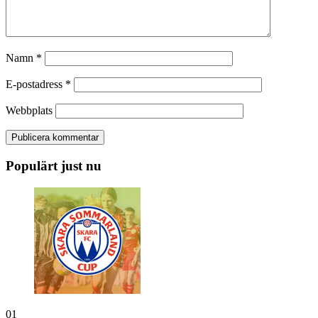
Namn
*
E-postadress
*
Webbplats
Populärt just nu
01