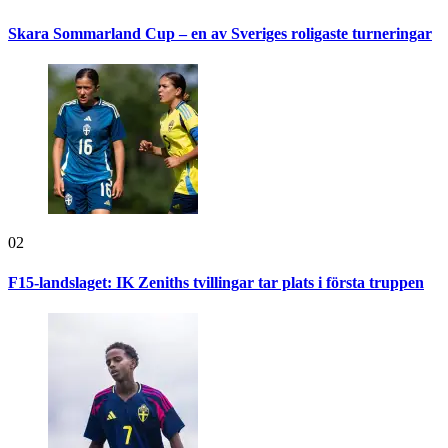
Skara Sommarland Cup – en av Sveriges roligaste turneringar
02
F15-landslaget: IK Zeniths tvillingar tar plats i första truppen