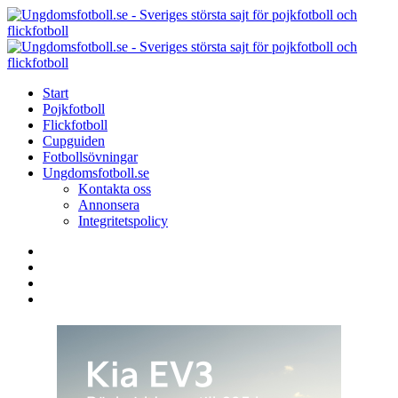
Menu
Search
Menu
U
-
S
Start
s
Pojkfotboll
s
Flickfotboll
f
Cupguiden
p
Fotbollsövningar
o
Ungdomsfotboll.se
f
Kontakta oss
Annonsera
Integritetspolicy
Search