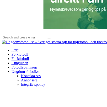
Search
Search
for:
Start
Pojkfotboll
Flickfotboll
Cupguiden
Fotbollsövningar
Ungdomsfotboll.se
Kontakta oss
Annonsera
Integritetspolicy