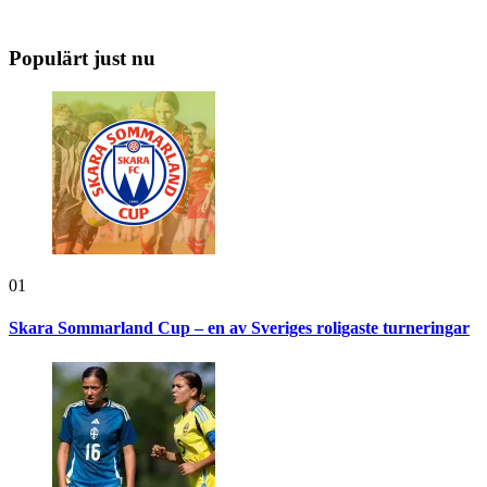
Populärt just nu
01
Skara Sommarland Cup – en av Sveriges roligaste turneringar