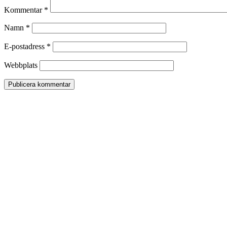
Kommentar
*
Namn
*
E-postadress
*
Webbplats