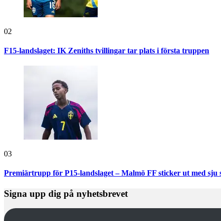
02
F15-landslaget: IK Zeniths tvillingar tar plats i första truppen
03
Premiärtrupp för P15-landslaget – Malmö FF sticker ut med sju 
Signa upp dig på nyhetsbrevet