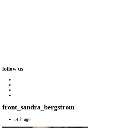
follow us
front_sandra_bergstrom
14 år ago