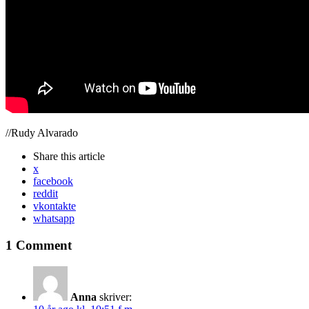
//Rudy Alvarado
Share
this article
x
facebook
reddit
vkontakte
whatsapp
1 Comment
Anna
skriver: