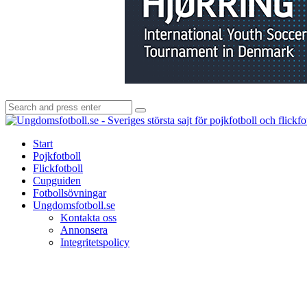
Search
Search
for:
Start
Pojkfotboll
Flickfotboll
Cupguiden
Fotbollsövningar
Ungdomsfotboll.se
Kontakta oss
Annonsera
Integritetspolicy