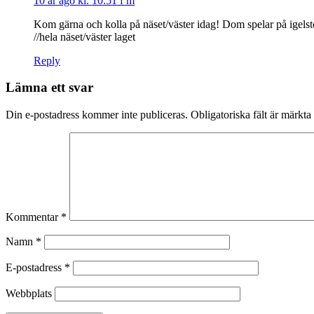
10 år ago kl. 10:51 f m
Kom gärna och kolla på näset/väster idag! Dom spelar på igelst
//hela näset/väster laget
Reply
Lämna ett svar
Din e-postadress kommer inte publiceras.
Obligatoriska fält är märkta
Kommentar
*
Namn
*
E-postadress
*
Webbplats