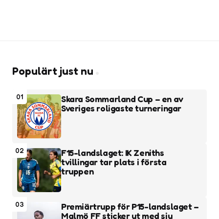
Populärt just nu
01
Skara Sommarland Cup – en av
Sveriges roligaste turneringar
02
F15-landslaget: IK Zeniths
tvillingar tar plats i första
truppen
03
Premiärtrupp för P15-landslaget –
Malmö FF sticker ut med sju