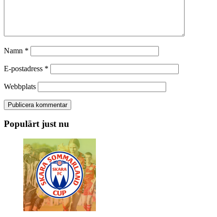
Namn
*
E-postadress
*
Webbplats
Populärt just nu