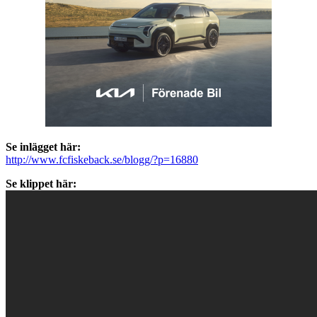
Se inlägget här:
http://www.fcfiskeback.se/blogg/?p=16880
Se klippet här: