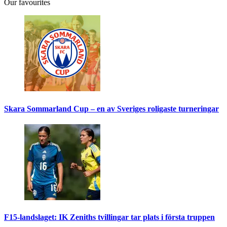
Our favourites
Skara Sommarland Cup – en av Sveriges roligaste turneringar
F15-landslaget: IK Zeniths tvillingar tar plats i första truppen