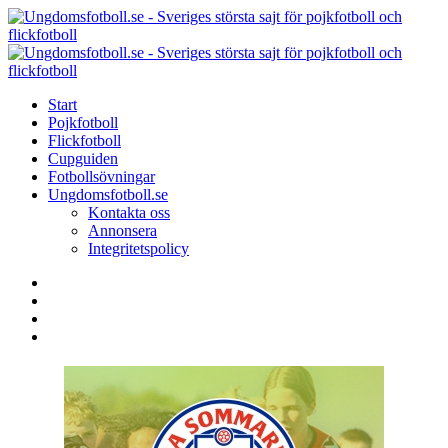
Menu
Search
Menu
U
-
S
Start
s
Pojkfotboll
s
Flickfotboll
f
Cupguiden
p
Fotbollsövningar
o
Ungdomsfotboll.se
f
Kontakta oss
Annonsera
Integritetspolicy
Search