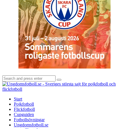
Search
Search
for:
U
-
S
Start
s
Pojkfotboll
s
Flickfotboll
f
Cupguiden
p
Fotbollsövningar
o
Ungdomsfotboll.se
f