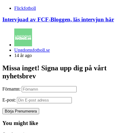
Flickfotboll
Intervjuad av FCF-Bloggen, läs intervjun här
Posted
Ungdomsfotboll.se
by
14 år ago
Missa inget! Signa upp dig på vårt
nyhetsbrev
Förnamn:
E-post:
You might like