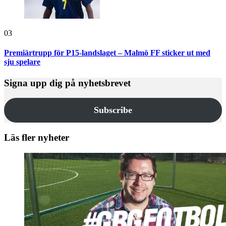
03
Premiärtrupp för P15-landslaget – Malmö FF sticker ut med
sju spelare
Signa upp dig på nyhetsbrevet
Subscribe
Läs fler nyheter