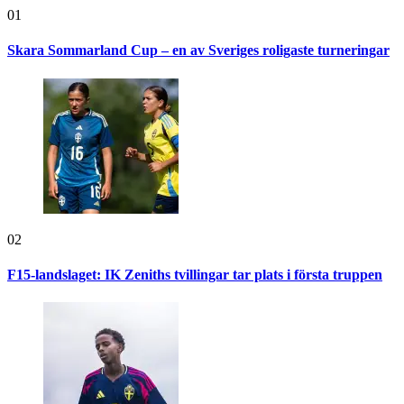
01
Skara Sommarland Cup – en av Sveriges roligaste turneringar
02
F15-landslaget: IK Zeniths tvillingar tar plats i första truppen