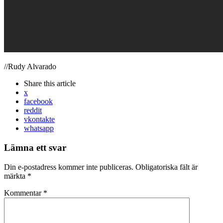
//Rudy Alvarado
Share
this article
x
facebook
reddit
vkontakte
whatsapp
Lämna ett svar
Din e-postadress kommer inte publiceras.
Obligatoriska fält är
märkta
*
Kommentar
*