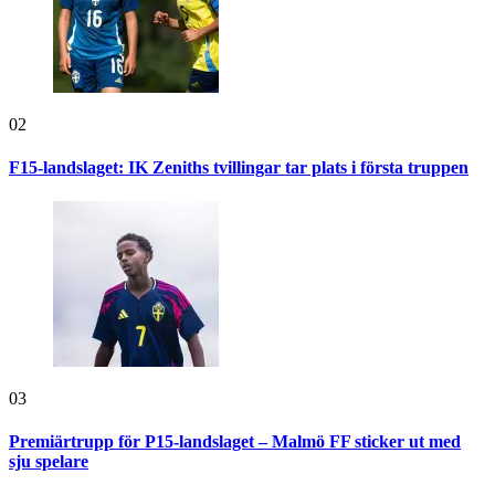
02
F15-landslaget: IK Zeniths tvillingar tar plats i första truppen
03
Premiärtrupp för P15-landslaget – Malmö FF sticker ut med
sju spelare