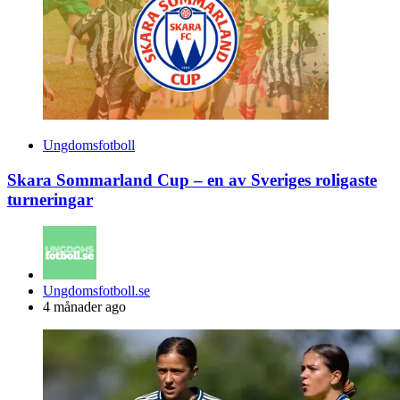
Ungdomsfotboll
Skara Sommarland Cup – en av Sveriges roligaste
turneringar
Posted
Ungdomsfotboll.se
by
4 månader ago