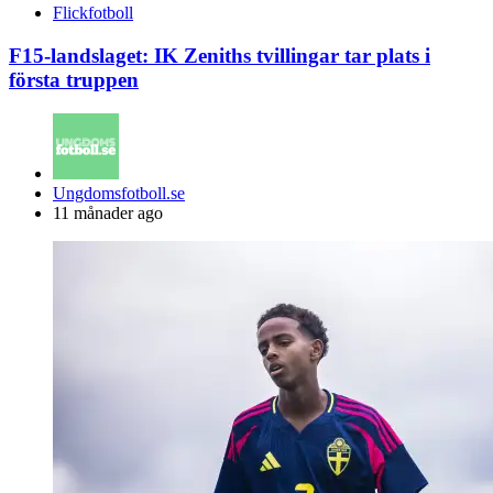
Flickfotboll
F15-landslaget: IK Zeniths tvillingar tar plats i
första truppen
Posted
Ungdomsfotboll.se
by
11 månader ago