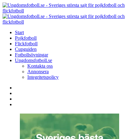
Menu
Search
Menu
U
-
S
Start
s
Pojkfotboll
s
Flickfotboll
f
Cupguiden
p
Fotbollsövningar
o
Ungdomsfotboll.se
f
Kontakta oss
Annonsera
Integritetspolicy
Search