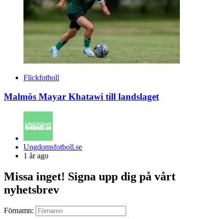
Flickfotboll
Malmös Mayar Khatawi till landslaget
Posted
Ungdomsfotboll.se
by
1 år ago
Missa inget! Signa upp dig på vårt
nyhetsbrev
Förnamn: