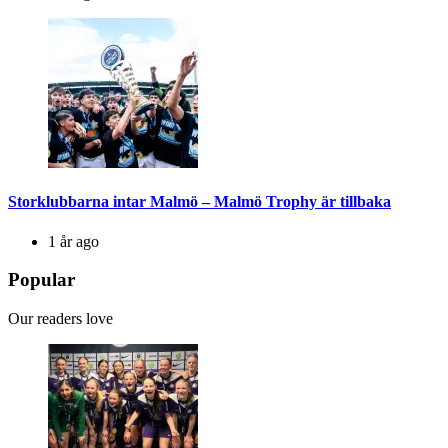
Storklubbarna intar Malmö – Malmö Trophy är tillbaka
1 år ago
Popular
Our readers love