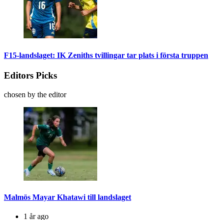
F15-landslaget: IK Zeniths tvillingar tar plats i första truppen
Editors Picks
chosen by the editor
Malmös Mayar Khatawi till landslaget
1 år ago