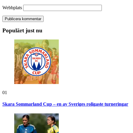
Webbplats
Populärt just nu
01
Skara Sommarland Cup – en av Sveriges roligaste turneringar