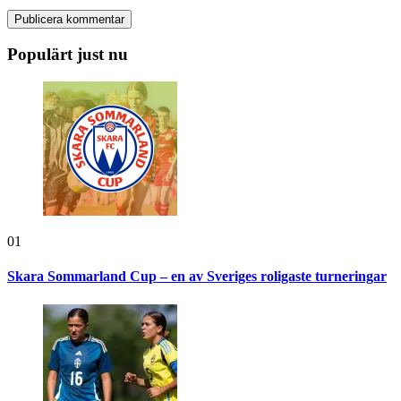
Populärt just nu
01
Skara Sommarland Cup – en av Sveriges roligaste turneringar