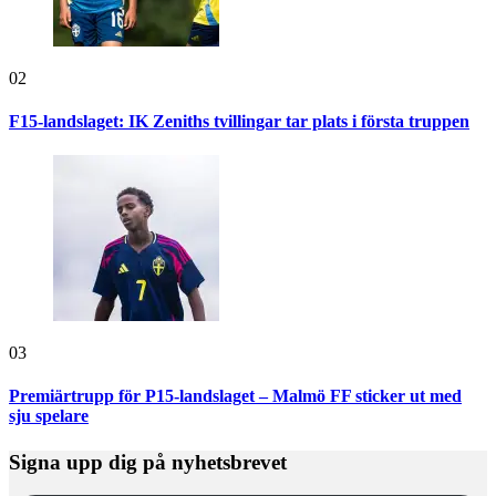
02
F15-landslaget: IK Zeniths tvillingar tar plats i första truppen
03
Premiärtrupp för P15-landslaget – Malmö FF sticker ut med
sju spelare
Signa upp dig på nyhetsbrevet