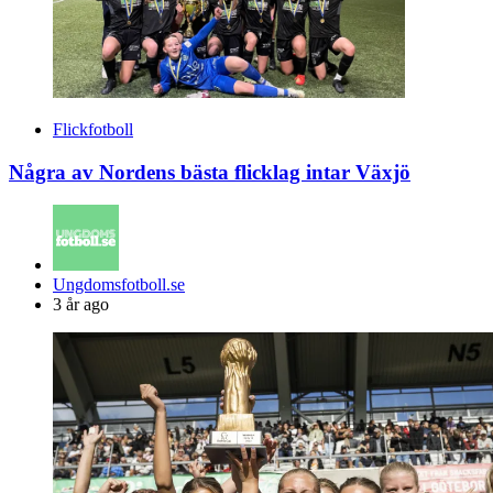
Flickfotboll
Några av Nordens bästa flicklag intar Växjö
Posted
Ungdomsfotboll.se
by
3 år ago