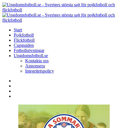
Menu
Search
Menu
U
-
S
Start
s
Pojkfotboll
s
Flickfotboll
f
Cupguiden
p
Fotbollsövningar
o
Ungdomsfotboll.se
f
Kontakta oss
Annonsera
Integritetspolicy
Search