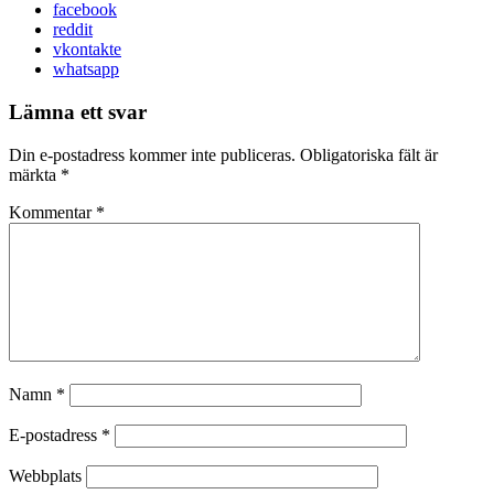
facebook
reddit
vkontakte
whatsapp
Lämna ett svar
Din e-postadress kommer inte publiceras.
Obligatoriska fält är
märkta
*
Kommentar
*
Namn
*
E-postadress
*
Webbplats