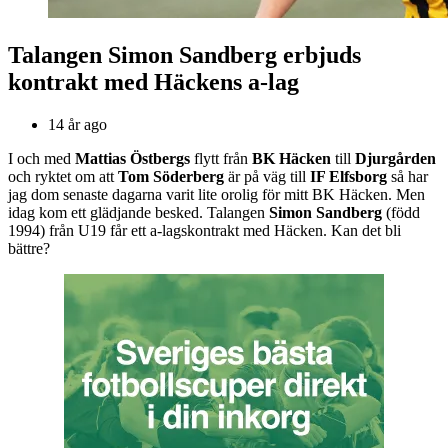
Talangen Simon Sandberg erbjuds
kontrakt med Häckens a-lag
14 år ago
I och med
Mattias Östbergs
flytt från
BK Häcken
till
Djurgården
och ryktet om att
Tom Söderberg
är på väg till
IF Elfsborg
så har
jag dom senaste dagarna varit lite orolig för mitt BK Häcken. Men
idag kom ett glädjande besked. Talangen
Simon Sandberg
(född
1994) från U19 får ett a-lagskontrakt med Häcken. Kan det bli
bättre?