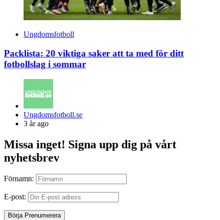
Ungdomsfotboll
Packlista: 20 viktiga saker att ta med för ditt
fotbollslag i sommar
Posted
Ungdomsfotboll.se
by
3 år ago
Missa inget! Signa upp dig på vårt
nyhetsbrev
Förnamn:
E-post: