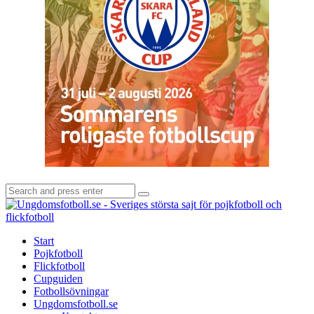
Search
Search
for:
U
-
S
Start
s
Pojkfotboll
s
Flickfotboll
f
Cupguiden
p
Fotbollsövningar
o
Ungdomsfotboll.se
f