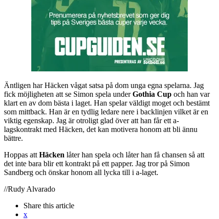
Äntligen har Häcken vågat satsa på dom unga egna spelarna. Jag
fick möjligheten att se Simon spela under
Gothia Cup
och han var
klart en av dom bästa i laget. Han spelar väldigt moget och bestämt
som mittback. Han är en tydlig ledare nere i backlinjen vilket är en
viktig egenskap. Jag är otroligt glad över att han får ett a-
lagskontrakt med Häcken, det kan motivera honom att bli ännu
bättre.
Hoppas att
Häcken
låter han spela och låter han få chansen så att
det inte bara blir ett kontrakt på ett papper. Jag tror på Simon
Sandberg och önskar honom all lycka till i a-laget.
//Rudy Alvarado
Share
this article
x