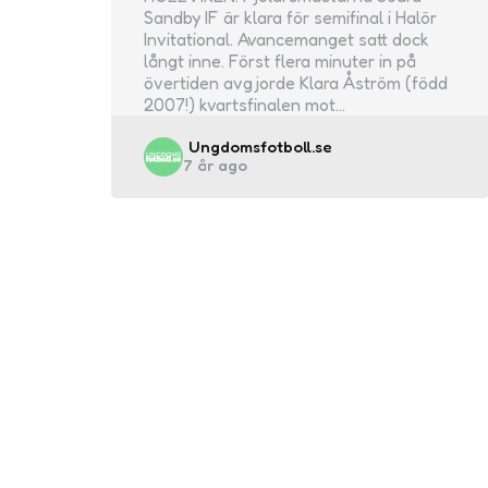
Sandby IF är klara för semifinal i Halör
Invitational. Avancemanget satt dock
långt inne. Först flera minuter in på
övertiden avgjorde Klara Åström (född
2007!) kvartsfinalen mot…
Posted
Ungdomsfotboll.se
7 år ago
by