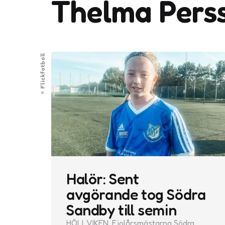
Thelma Pers
Flickfotboll
Halör: Sent
avgörande tog Södra
Sandby till semin
HÖLLVIKEN. Fjolårsmästarna Södra