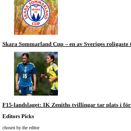
Skara Sommarland Cup – en av Sveriges roligaste 
F15-landslaget: IK Zeniths tvillingar tar plats i fö
Editors Picks
chosen by the editor