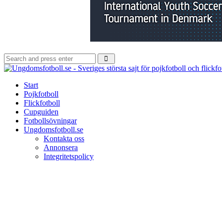
Search
Search
for:
Start
Pojkfotboll
Flickfotboll
Cupguiden
Fotbollsövningar
Ungdomsfotboll.se
Kontakta oss
Annonsera
Integritetspolicy