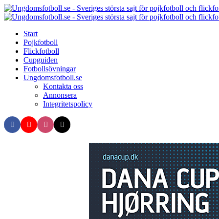
Menu
Search
Menu
Start
Pojkfotboll
Flickfotboll
Cupguiden
Fotbollsövningar
Ungdomsfotboll.se
Kontakta oss
Annonsera
Integritetspolicy
Search