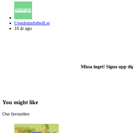
Posted
Ungdomsfotboll.se
by
10 år ago
Missa inget! Signa upp di
You might like
Our favourites