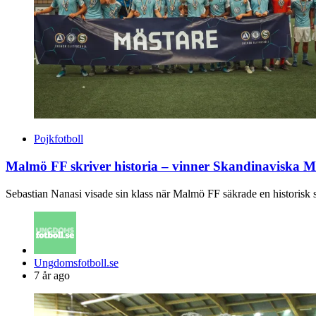
Pojkfotboll
Malmö FF skriver historia – vinner Skandinaviska 
Sebastian Nanasi visade sin klass när Malmö FF säkrade en historis
Posted
Ungdomsfotboll.se
by
7 år ago