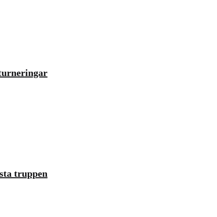
turneringar
rsta truppen