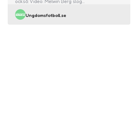
också: Video: Melwin Berg slog…
Posted
Ungdomsfotboll.se
by