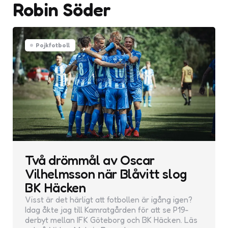
Robin Söder
Pojkfotboll
Två drömmål av Oscar
Vilhelmsson när Blåvitt slog
BK Häcken
Visst är det härligt att fotbollen är igång igen?
Idag åkte jag till Kamratgården för att se P19-
derbyt mellan IFK Göteborg och BK Häcken. Läs