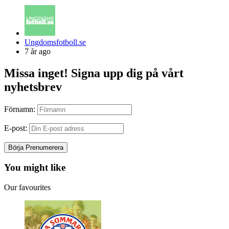
Posted
Ungdomsfotboll.se
by
7 år ago
Missa inget! Signa upp dig på vårt
nyhetsbrev
Förnamn:
E-post:
You might like
Our favourites