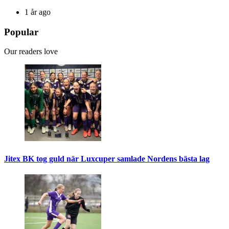
1 år ago
Popular
Our readers love
Jitex BK tog guld när Luxcuper samlade Nordens bästa lag