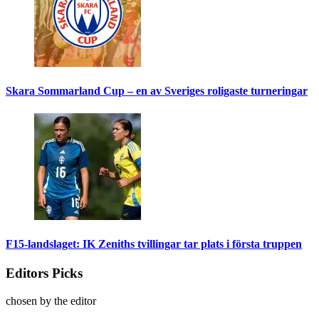
Skara Sommarland Cup – en av Sveriges roligaste turneringar
F15-landslaget: IK Zeniths tvillingar tar plats i första truppen
Editors Picks
chosen by the editor