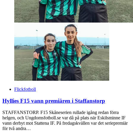
Flickfotboll
Hyllies F15 vann premiären i Staffanstorp
STAFFANSTORP. F15 Skåneserien rullade igång redan förra
helgen, och Ungdomsfotboll.se var då på plats när Eskilsminne IF
vann derbyt mot Stattena IF. På fredagskvällen var det seriepremiär
för två andra…