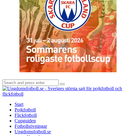
Search
Search
for:
U
-
S
Start
s
Pojkfotboll
s
Flickfotboll
f
Cupguiden
p
Fotbollsövningar
o
Ungdomsfotboll.se
f