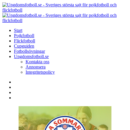
Menu
Search
Menu
U
-
S
Start
s
Pojkfotboll
s
Flickfotboll
f
Cupguiden
p
Fotbollsövningar
o
Ungdomsfotboll.se
f
Kontakta oss
Annonsera
Integritetspolicy
Search